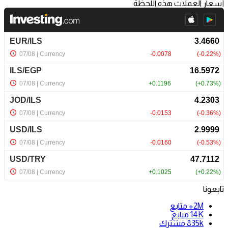
أسعار العملات هذه اللحظة
تابعونا
2M+
متابع
14K
متابع
835k
مشترك