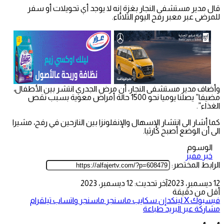
قال مدير مستشفى النجار بغزة إنه لا يوجد أي تحويلات أو سفر
للمرضى عبر معبر رفح اليوم الثلاثاء.
وأضاف مدير مستشفى النجار، أن مرض الجدري انتشر بين الأطفال،
مضيفا” يصلنا يوميا نحو 1500 حالة أمراض معوية بسبب نقص
الغذاء”.
كما أشار الى انتشار الإسهال والإنفلونزا بين النازحين في رفح، مشيرا
الى أن الوضع أصبح كارثيا.
الوسوم
خبر مميز
الرابط المختصر:
12 ديسمبر، 2023
آخر تحديث: 12 ديسمبر، 2023
أقل من دقيقة
فيسبوك
‫X
لينكدإن
سكايب
ماسنجر
ماسنجر
واتساب
تيلقرام
مشاركة عبر البريد
طباعة