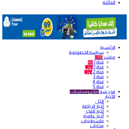
القائمة
الرئيسية
سياسة الخصوصية
مباشر
LIVE
قناة 1
HD
قناة 1
دولي
قناة 2
دولي
قناة 3
قناة 4
قناة 5
فجر شو
أفلام ومسلسلات
الأخبار
الكل
أخبار الرياضة
أخبار الفجر
أخبار عالمية
فلسطينيات
محليات