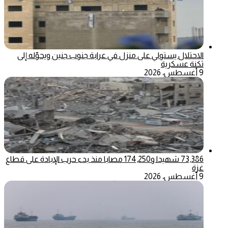
الاحتلال يستولي على منزل في عرابة جنوب جنين ويحوّله إلى
ثكنة عسكرية
9 أغسطس، 2026
73,386 شهيدا و174,250 مصابا منذ بدء حرب الإبادة على قطاع
غزة
9 أغسطس، 2026