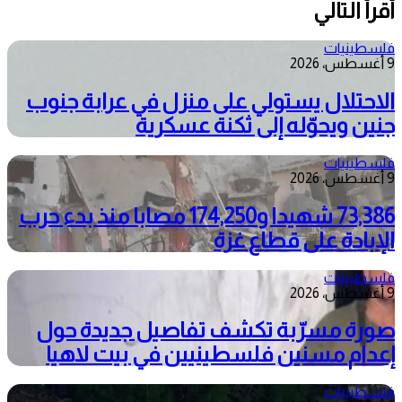
أقرأ التالي
فلسطينيات
9 أغسطس، 2026
الاحتلال يستولي على منزل في عرابة جنوب
جنين ويحوّله إلى ثكنة عسكرية
فلسطينيات
9 أغسطس، 2026
73,386 شهيدا و174,250 مصابا منذ بدء حرب
الإبادة على قطاع غزة
فلسطينيات
9 أغسطس، 2026
صورة مسرّبة تكشف تفاصيل جديدة حول
إعدام مسنين فلسطينيين في بيت لاهيا
فلسطينيات