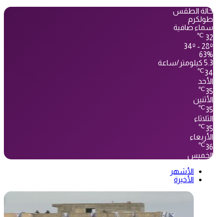
حالة الطقس
طولكرم
سماء صافية
℃
32
34º - 28º
63%
5.3 كيلومتر/ساعة
℃
34
الأحد
℃
35
الأثنين
℃
35
الثلاثاء
℃
35
الأربعاء
℃
36
الخميس
الأشهر
الأخيرة