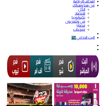
أهداف الرياضة
من هنا وهناك
الكل
اقتصاد
تكنولوجيا
فن وتلفزيون
قضايا
منوعات
فيديو
البث الاذاعي
FM
الوضع
المظلم