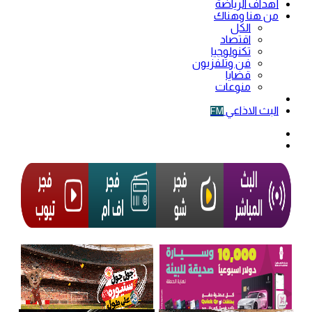
أهداف الرياضة
من هنا وهناك
الكل
اقتصاد
تكنولوجيا
فن وتلفزيون
قضايا
منوعات
فيديو
البث الاذاعي
FM
الوضع
المظلم