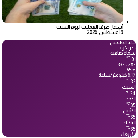
أسعار صرف العملات اليوم السبت
8 أغسطس، 2026
حالة الطقس
طولكرم
سماء صافية
℃
31
33º - 28º
65%
6.17 كيلومتر/ساعة
℃
33
السبت
℃
34
الأحد
℃
35
الأثنين
℃
35
الثلاثاء
℃
35
الأربعاء