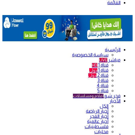
القائمة
الرئيسية
سياسة الخصوصية
مباشر
LIVE
قناة 1
HD
قناة 1
دولي
قناة 2
دولي
قناة 3
قناة 4
قناة 5
فجر شو
أفلام ومسلسلات
الأخبار
الكل
أخبار الرياضة
أخبار الفجر
أخبار عالمية
فلسطينيات
محليات