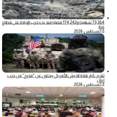
73,384 شهيدا و174,242 مصابا منذ بدء حرب الإبادة على قطاع
غزة
8 أغسطس، 2026
تقرير: كبار قادة الجيش الأمريكي يبحثون عن “مخرج” من حرب
إيران
8 أغسطس، 2026