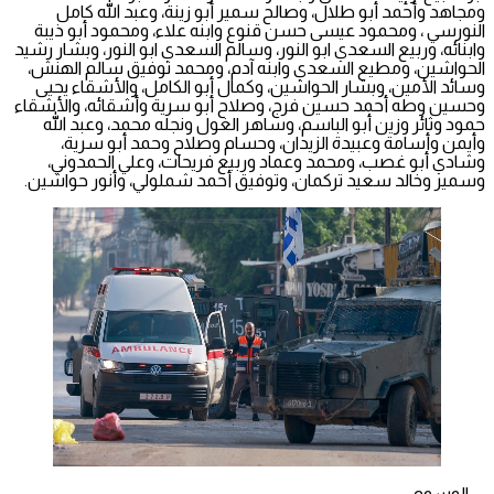
ومجاهد وأحمد أبو طلال، وصالح سمير أبو زينة، وعبد الله كامل
النورسي ، ومحمود عيسى حسن قنوع وابنه علاء، ومحمود أبو ذيبة
وابنائه، وربيع السعدي ابو النور، وسالم السعدي ابو النور، وبشار رشيد
الحواشين، ومطيع السعدي وابنه آدم، ومحمد توفيق سالم الهنش،
وسائد الأمين، وبشار الحواشين، وكمال أبو الكامل، والأشقاء يحيى
وحسين وطه أحمد حسين فرج، وصلاح أبو سرية وأشقائه، والأشقاء
حمود وثائر وزين أبو الباسم، وساهر الغول ونجله محمد، وعبد الله
وأيمن وأسامة وعبيدة الزيدان، وحسام وصلاح وحمد أبو سرية،
وشادي أبو غصب، ومحمد وعماد وربيع فريحات، وعلي الحمدوني،
وسمير وخالد سعيد تركمان، وتوفيق أحمد شملولي، وأنور حواشين.
الوسوم