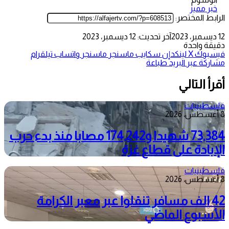
خبر مميز
الرابط المختصر:
12 ديسمبر، 2023
آخر تحديث: 12 ديسمبر، 2023
دقيقة واحدة
فيسبوك
‫X
لينكدإن
سكايب
ماسنجر
ماسنجر
واتساب
تيلقرام
مشاركة عبر البريد
طباعة
أقرأ التالي
فلسطينيات
8 أغسطس، 2026
73,384 شهيدا و174,242 مصابا منذ بدء حرب
الإبادة على قطاع غزة
فلسطينيات
8 أغسطس، 2026
42 الف مسافر تنقلوا عبر معبر الكرامة
الأسبوع الماضي