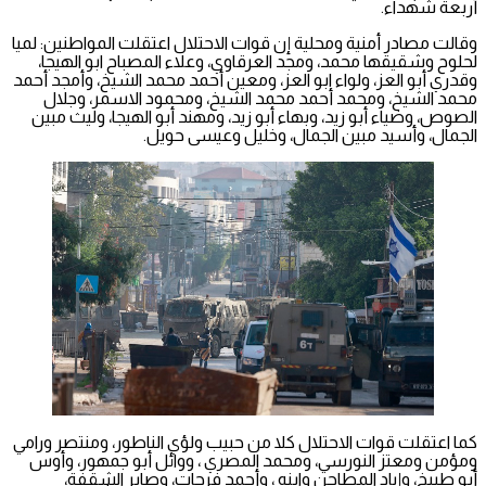
أربعة شهداء.
وقالت مصادر أمنية ومحلية إن قوات الاحتلال اعتقلت المواطنين: لميا
لحلوح وشقيقها محمد، ومجد العرقاوي، وعلاء المصباح ابو الهيجا،
وقدري أبو العز، ولواء ابو العز، ومعين أحمد محمد الشيخ، وأمجد أحمد
محمد الشيخ، ومحمد أحمد محمد الشيخ، ومحمود الاسمر، وجلال
الصوص، وضياء أبو زيد، وبهاء أبو زيد، ومهند أبو الهيجا، وليث مبين
الجمال، وأسيد مبين الجمال، وخليل وعيسى حويل.
كما اعتقلت قوات الاحتلال كلا من حبيب ولؤي الناطور، ومنتصر ورامي
ومؤمن ومعتز النورسي، ومحمد المصري ، ووائل أبو جمهور، وأوس
أبو طبيخ، وإياد المطاحن وابنه ، وأحمد فرحات، وصابر الشقفة،