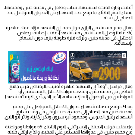
أعلنت وزارة الصحة استشهاد شاب وطفل في مدينة جنين ومخيمها،
مساء اليوم الثلاثاء، ما يرفع عدد الشهداء في العدوان المتواصل منذ
الصباح إلى ستة.
وقال مدير مستشفى الرازي فواز حمد، إن الشهيد فؤاد عماد عباهرة
(36 عاما) وصل المستشفى مستشهدا، عقب إصابته برصاص
الاحتلال في مدينة جنين، وتركه فترة طويلة ينزف دون السماح
بإسعافه.
وقال مراسل “وفا” إن الشهيد عباهرة أصيب بالرصاص قرب جامع
القاضي في مدينة جنين، ومنعت قوات الاحتلال المسعفين أو
المواطنين من الوصول إليه لإسعافه، الأمر الذي أدى لارتقائه شهيدا.
وبذك ترتفع حصيلة شهداء عدوان الاحتلال المتواصل على مخيم
ومدينة جنين منذ الصباح إلى خمسة، حيث ارتقى في وقت سابق
الشهداء رفيق الدبوس، ومحمود أبو سرور، وبكر زكارنة، وثائر أبو التين.
واعتقلت قوات الاحتلال الإسرائيلي، اليوم الثلاثاء، 69 مواطنا ومواطنة
من مخيم جنين، في عدوانها المستمر على المخيم، والذي ارتقى خلاله