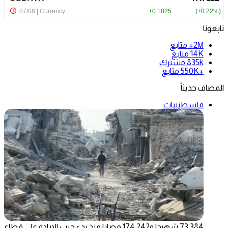
تابعونا
2M+
متابع
14K
متابع
835k
مشترك
+550K
متابع
المضاف حديثاً
فلسطينيات
73,384 شهيدا و174,242 مصابا منذ بدء حرب الإبادة على قطاع