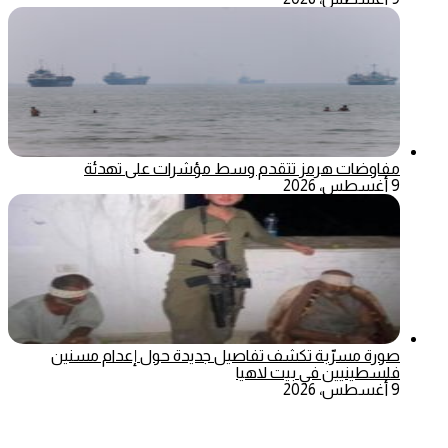
مفاوضات هرمز تتقدم وسط مؤشرات على تهدئة
9 أغسطس، 2026
صورة مسرّبة تكشف تفاصيل جديدة حول إعدام مسنين
فلسطينيين في بيت لاهيا
9 أغسطس، 2026
‫X
تيلقرام
ماسنجر
ماسنجر
واتساب
فيسبوك