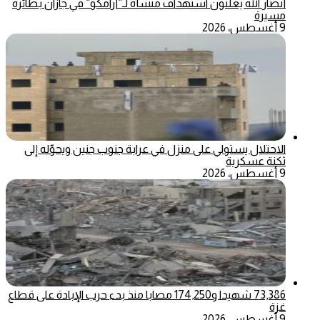
أنصار الله يعلنون استهداف منشأة لـ”أرامكو” في جازان بطائرة
مسيرة
9 أغسطس، 2026
الاحتلال يستولي على منزل في عرابة جنوب جنين ويحوّله إلى
ثكنة عسكرية
9 أغسطس، 2026
73,386 شهيدا و174,250 مصابا منذ بدء حرب الإبادة على قطاع
غزة
9 أغسطس، 2026