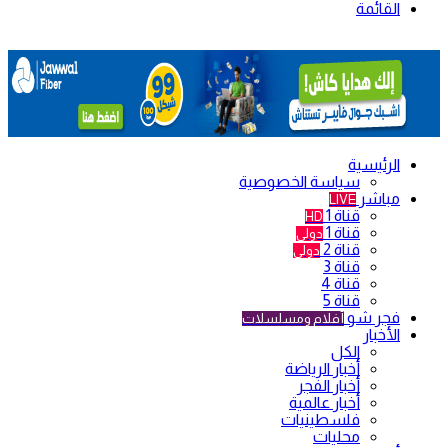
القائمة
الرئيسية
سياسة الخصوصية
مباشر
LIVE
قناة 1
HD
قناة 1
دولي
قناة 2
دولي
قناة 3
قناة 4
قناة 5
فجر شو
أفلام ومسلسلات
الأخبار
الكل
أخبار الرياضة
أخبار الفجر
أخبار عالمية
فلسطينيات
محليات