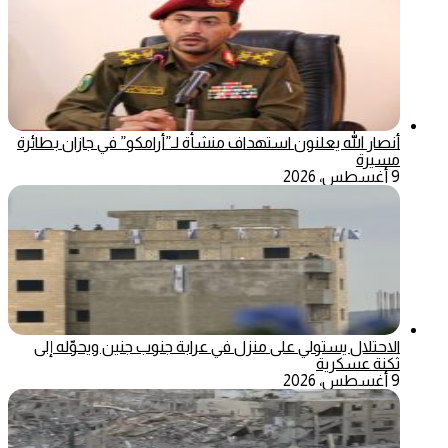
أنصار الله يعلنون استهداف منشأة لـ”أرامكو” في جازان بطائرة
مسيرة
9 أغسطس، 2026
الاحتلال يستولي على منزل في عرابة جنوب جنين ويحوّله إلى
ثكنة عسكرية
9 أغسطس، 2026