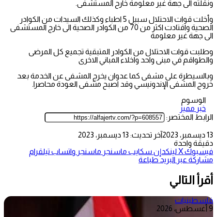
ونقلته الى جهة غير معلومة خارح المستشفى.
وأخلت قوات الاحتلال سبيل 5 اطباء وكذلك السيدات من الكوادر
الصحية واقتادت اكثر من 70 من الكوادر الصحية الى خارج المستشفى
الى جهة غير معلومة
وطلبت قوات الاحتلال من الكوادر المتبقية تجميع كل المرضى
والطواقم في مبنى واحد واخلاء المباني الاخرى
وبالسيطرة على مشفى كما عدوان يخرج المشفى عن الخدمة بعد
خروج المشفى الإندونيسي وقد اصبح مشفى العودة محاصرا.
الوسوم
خبر مميز
الرابط المختصر:
13 ديسمبر، 2023
آخر تحديث: 13 ديسمبر، 2023
دقيقة واحدة
فيسبوك
‫X
لينكدإن
سكايب
ماسنجر
ماسنجر
واتساب
تيلقرام
مشاركة عبر البريد
طباعة
أقرأ التالي
فلسطينيات
9 أغسطس، 2026