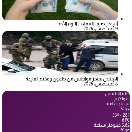
أسعار صرف العملات اليوم الأحد
9 أغسطس، 2026
الاحتلال يحتجز مواطنين من طمون ومخيم الفارعة
8 أغسطس، 2026
حالة الطقس
طولكرم
سماء صافية
℃
33
35º - 28º
61%
5.62 كيلومتر/ساعة
℃
35