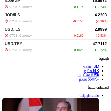
تابعونا
2M+
متابع
14K
متابع
835k
مشترك
+550K
متابع
المضاف حديثاً
فلسطينيات