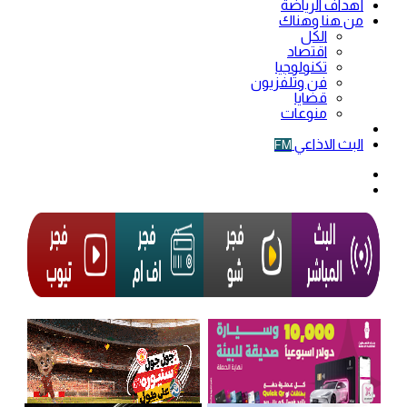
أهداف الرياضة
من هنا وهناك
الكل
اقتصاد
تكنولوجيا
فن وتلفزيون
قضايا
منوعات
فيديو
البث الاذاعي
FM
الوضع
المظلم