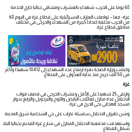
68 يوما على الحرب: شهداء بالعشرات ومشافي جباليا خارج الخدمة
غزة- معا – تواصلت الغارات الاسرائيلية على قطاع غزة في اليوم 68
من الحرب مخلفة اعداداً كبيرة من الشهداء والجرحى في مختلف
مناطق قطاع غزة.
واعلنت وزارة الصحة بغزة ارتفاع عدد الشهداء إلى 18412 شهيدًا وأكثر
من 50 ألف جريح منذ بداية العدوان على القطاع.
غزة
وارتقى 25 شهيدا على الأقل وعشرات الجرحى في قصف قوات
الاحتلال عدة منازل لعائلات البايض واللوح والبردويل والزايغ بجوار
مسجد الهجاني بحي الدرج في غزة.
وشن طيران الاحتلال سلسلة غارات على حي الشجاعية شرق المدينة.
واستهدفت مدفعية الاحتلال المنازل في شارع غزة القديم بجباليا البلد
شمال القطاع.