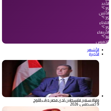
الأحد
℃
35
الأثنين
℃
35
الثلاثاء
℃
35
الأربعاء
℃
36
الخميس
الأشهر
الأخيرة
وفاة سفير فلسطين لدى مصر دياب اللوح
9 أغسطس، 2026