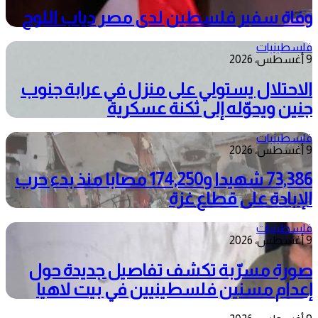
وفاة سفير فلسطين لدى مصر دياب اللوح
فلسطينيات
9 أغسطس، 2026
الاحتلال يستولي على منزل في عرابة جنوب
جنين ويحوّله إلى ثكنة عسكرية
فلسطينيات
9 أغسطس، 2026
73,386 شهيدا و174,250 مصابا منذ بدء حرب
الإبادة على قطاع غزة
فلسطينيات
9 أغسطس، 2026
صورة مسرّبة تكشف تفاصيل جديدة حول
إعدام مسنين فلسطينيين في بيت لاهيا