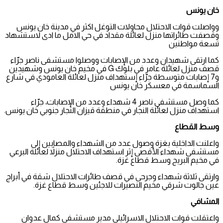
خان يونس
وواصلت قوات الاحتلال محاولات التوغل اكثر في مدينة خان يونس
وقصفت طائراتها منزل لعائلة مقداد في حي الامل ما ادى لاستشهاد
تسعة مواطنين
كما ارتقى شهيدان وعدد من الإصابات ووصلوا مستشفى ناصر جرّاء
قصف منزل لعائلة عامر في بلوك G في مخيم خان يونس وشهيدين
و7 إصابات متوسطة جرّاء إستهداف منزل لعائلة العامودي في شارع
السماسمة في معسكر خان يونس
كما وصل مستشفى ناصر 4 شهداء وعدد من الإصابات، جرّاء
استهداف منزل لعائلة النجار في منطقة قيزان النجار جنوبي خان يونس.
وسط القطاع
واعلنت الداخلية بغزة وصول عدد من الشهداء والمصابين إلى
مستشفى شهداء الأقصى إثر استهداف الاحتلال منزلاً لعائلة البرعي
في مخيم البريج وسط قطاع غزة.
وارتقى ثلاثة شهداء وجرحى في قصف طائرات الاحتلال شقة في أبراج
عين جالوت شرقي مخيم النصيرات للاجئين وسط قطاع غزة.
المشافي
واعتقلت قوات الاحتلال الاسرائيلي مدير مستشفى كمال عدوان