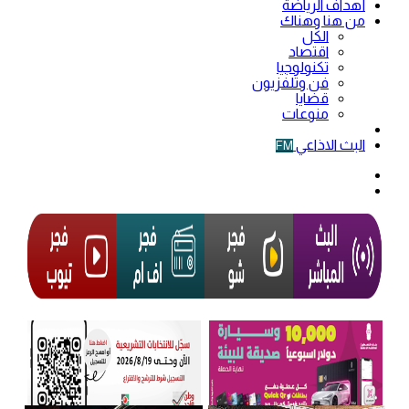
أهداف الرياضة
من هنا وهناك
الكل
اقتصاد
تكنولوجيا
فن وتلفزيون
قضايا
منوعات
فيديو
البث الاذاعي
FM
الوضع
المظلم