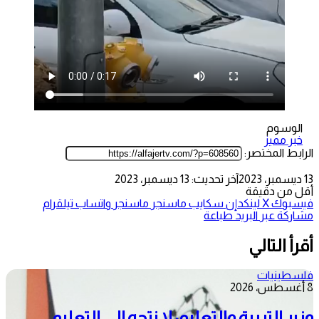
الوسوم
خبر مميز
الرابط المختصر:
13 ديسمبر، 2023
آخر تحديث: 13 ديسمبر، 2023
أقل من دقيقة
فيسبوك
‫X
لينكدإن
سكايب
ماسنجر
ماسنجر
واتساب
تيلقرام
مشاركة عبر البريد
طباعة
أقرأ التالي
فلسطينيات
8 أغسطس، 2026
وزير التربية والتعليم: لا نتجه إلى التعليم