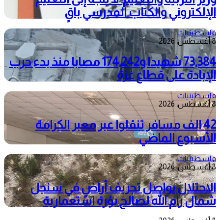
الإلكتروني والكتاب المدرسي باقٍ
فلسطينيات
8 أغسطس، 2026
73,384 شهيدا و174,242 مصابا منذ بدء حرب
الإبادة على قطاع غزة
فلسطينيات
8 أغسطس، 2026
42 الف مسافر تنقلوا عبر معبر الكرامة
الأسبوع الماضي
فلسطينيات
8 أغسطس، 2026
الاحتلال يواصل تجريف أراضٍ في سنجل
شمال رام الله لصالح بؤرة استعمارية