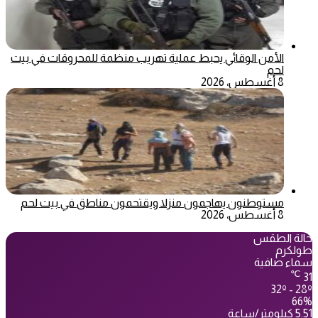
الأمن الوقائي يحبط عملية تهريب منظمة للمحروقات في بيت
لحم
8 أغسطس، 2026
مستوطنون يهاجمون منزلا ويقتحمون مناطق في بيت لحم
8 أغسطس، 2026
حالة الطقس
طولكرم
سماء صافية
℃
31
32º - 28º
66%
5.51 كيلومتر/ساعة