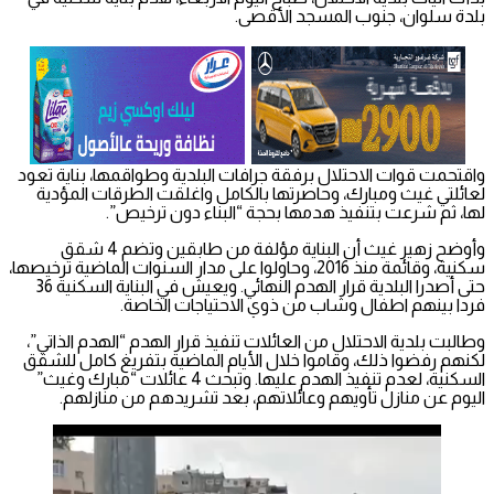
بلدة سلوان، جنوب المسجد الأقصى.
واقتحمت قوات الاحتلال برفقة جرافات البلدية وطواقمها، بناية تعود
لعائلتي غيث ومبارك، وحاصرتها بالكامل واغلقت الطرقات المؤدية
لها، ثم شرعت بتنفيذ هدمها بحجة “البناء دون ترخيص”.
وأوضح زهير غيث أن البناية مؤلفة من طابقين وتضم 4 شقق
سكنية، وقائمة منذ 2016، وحاولوا على مدار السنوات الماضية ترخيصها،
حتى أصدرا البلدية قرار الهدم النهائي. ويعيش في البناية السكنية 36
فردا بينهم اطفال وشاب من ذوي الاحتياجات الخاصة.
وطالبت بلدية الاحتلال من العائلات تنفيذ قرار الهدم “الهدم الذاتي”،
لكنهم رفضوا ذلك، وقاموا خلال الأيام الماضية بتفريغ كامل للشقق
السكنية، لعدم تنفيذ الهدم عليها. وتبحث 4 عائلات “مبارك وغيث”
اليوم عن منازل تأويهم وعائلاتهم، بعد تشريدهم من منازلهم.