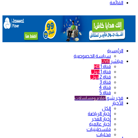
القائمة
الرئيسية
سياسة الخصوصية
مباشر
LIVE
قناة 1
HD
قناة 1
دولي
قناة 2
دولي
قناة 3
قناة 4
قناة 5
فجر شو
أفلام ومسلسلات
الأخبار
الكل
أخبار الرياضة
أخبار الفجر
أخبار عالمية
فلسطينيات
محليات