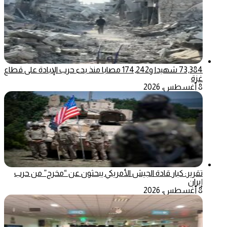
73,384 شهيدا و174,242 مصابا منذ بدء حرب الإبادة على قطاع
غزة
8 أغسطس، 2026
تقرير: كبار قادة الجيش الأمريكي يبحثون عن “مخرج” من حرب
إيران
8 أغسطس، 2026