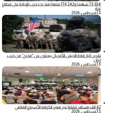
73,384 شهيدا و174,242 مصابا منذ بدء حرب الإبادة على قطاع
غزة
8 أغسطس، 2026
تقرير: كبار قادة الجيش الأمريكي يبحثون عن “مخرج” من حرب
إيران
8 أغسطس، 2026
42 الف مسافر تنقلوا عبر معبر الكرامة الأسبوع الماضي
8 أغسطس، 2026