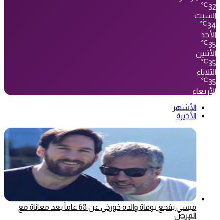
℃
32
السبت
℃
34
الأحد
℃
35
الأثنين
℃
35
الثلاثاء
℃
35
الأربعاء
الأشهر
الأخيرة
ميسي يفجع بوفاة والده خورخي عن 68 عاماً بعد معاناة مع
المرض