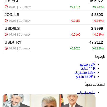
تابعونا
2M+
متابع
14K
متابع
835k
مشترك
+550K
متابع
المضاف حديثاً
فلسطينيات