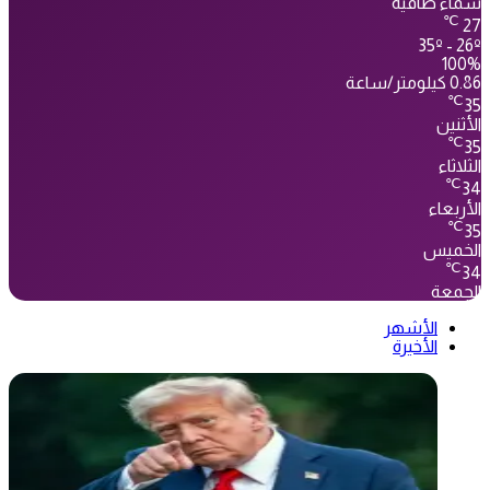
سماء صافية
℃
27
35º - 26º
100%
0.86 كيلومتر/ساعة
℃
35
الأثنين
℃
35
الثلاثاء
℃
34
الأربعاء
℃
35
الخميس
℃
34
الجمعة
الأشهر
الأخيرة