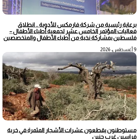
برعاية رئيسية من شركة فارمكس للأدوية .. انطلاق
فعاليات المؤتمر الخامس عشر لجمعية أطباء الأطفال –
فلسطين بمشاركة نخبة من أطباء الأطفال والمتخصصين
9 أغسطس، 2026
مستوطنون يقطعون عشرات الأشجار المثمرة في خربة
فراسين غرب جنين