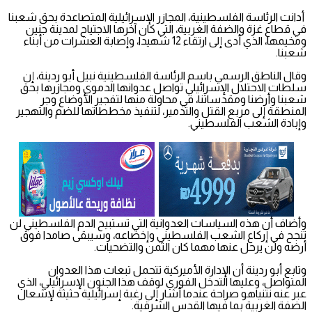
أدانت الرئاسة الفلسطينية، المجازر الإسرائيلية المتصاعدة بحق شعبنا
في قطاع غزة والضفة الغربية، التي كان آخرها الاجتياح لمدينة جنين
ومخيمها، الذي أدى إلى ارتقاء 12 شهيدا، وإصابة العشرات من أبناء
شعبنا.
وقال الناطق الرسمي باسم الرئاسة الفلسطينية نبيل أبو ردينة، إن
سلطات الاحتلال الإسرائيلي تواصل عدوانها الدموي ومجازرها بحق
شعبنا وأرضنا ومقدساتنا، في محاولة منها لتفجير الأوضاع وجر
المنطقة إلى مربع القتل والتدمير، لتنفيذ مخططاتها للضم والتهجير
وإبادة الشعب الفلسطيني.
وأضاف أن هذه السياسات العدوانية التي تستبيح الدم الفلسطيني لن
تنجح في إركاع الشعب الفلسطيني وإخضاعه، وسيبقى صامدا فوق
أرضه ولن يرحل عنها مهما كان الثمن والتضحيات.
وتابع أبو ردينة أن الإدارة الأميركية تتحمل تبعات هذا العدوان
المتواصل، وعليها التدخل الفوري لوقف هذا الجنون الإسرائيلي، الذي
عبر عنه نتنياهو صراحة عندما أشار إلى رغبة إسرائيلية حثيثة لإشعال
الضفة الغربية بما فيها القدس الشرقية.