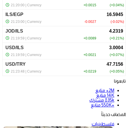
تابعونا
2M+
متابع
14K
متابع
835k
مشترك
+550K
متابع
المضاف حديثاً
فلسطينيات