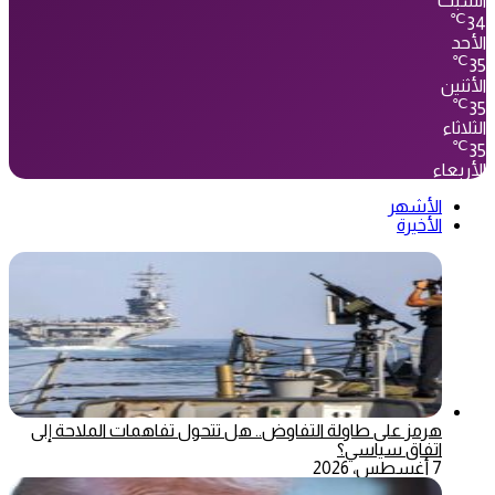
السبت
℃
34
الأحد
℃
35
الأثنين
℃
35
الثلاثاء
℃
35
الأربعاء
الأشهر
الأخيرة
هرمز على طاولة التفاوض.. هل تتحول تفاهمات الملاحة إلى
اتفاق سياسي؟
7 أغسطس، 2026