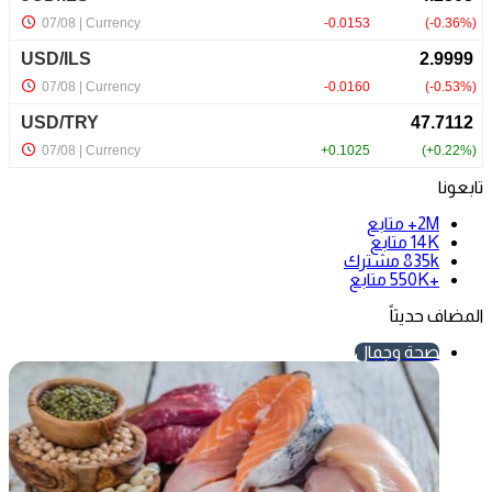
تابعونا
2M+
متابع
14K
متابع
835k
مشترك
+550K
متابع
المضاف حديثاً
صحة وجمال