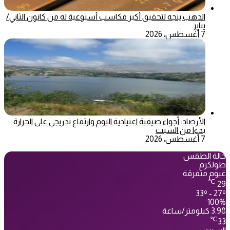
الذهب يتجه لتحقيق أكبر مكاسب أسبوعية له من كانون الثاني/
يناير
7 أغسطس، 2026
الأرصاد: أجواء صيفية اعتيادية اليوم وارتفاع تدريجي على الحرارة
بدءا من السبت
7 أغسطس، 2026
حالة الطقس
طولكرم
غيوم متفرقة
℃
29
33º - 27º
100%
3.98 كيلومتر/ساعة
℃
33