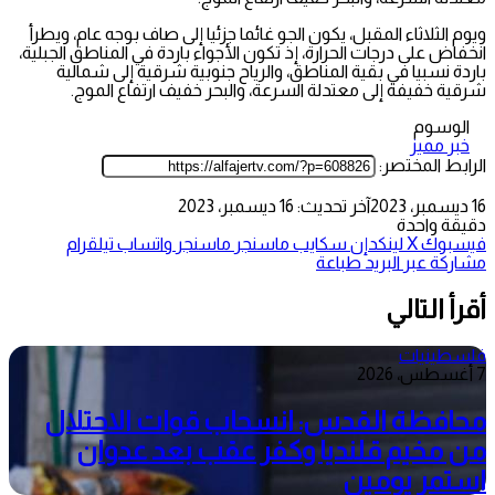
ويوم الثلاثاء المقبل، يكون الجو غائما جزئيا إلى صاف بوجه عام، ويطرأ
انخفاض على درجات الحرارة، إذ تكون الأجواء باردة في المناطق الجبلية،
باردة نسبيا في بقية المناطق، والرياح جنوبية شرقية إلى شمالية
شرقية خفيفة إلى معتدلة السرعة، والبحر خفيف ارتفاع الموج.
الوسوم
خبر مميز
الرابط المختصر:
16 ديسمبر، 2023
آخر تحديث: 16 ديسمبر، 2023
دقيقة واحدة
فيسبوك
‫X
لينكدإن
سكايب
ماسنجر
ماسنجر
واتساب
تيلقرام
مشاركة عبر البريد
طباعة
أقرأ التالي
فلسطينيات
7 أغسطس، 2026
محافظة القدس: انسحاب قوات الاحتلال
من مخيم قلنديا وكفر عقب بعد عدوان
استمر يومين