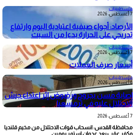
فلسطينيات
7 أغسطس، 2026
الأرصاد: أجواء صيفية اعتيادية اليوم وارتفاع
تدريجي على الحرارة بدءا من السبت
فلسطينيات
7 أغسطس، 2026
أسعار صرف العملات
فلسطينيات
6 أغسطس، 2026
إصابة مسن بجروح ورضوض إثر اعتداء جيش
الاحتلال عليه في ترمسعيا
7 أغسطس، 2026
محافظة القدس: انسحاب قوات الاحتلال من مخيم قلنديا
وكفر عقب بعد عدوان استمر يومين