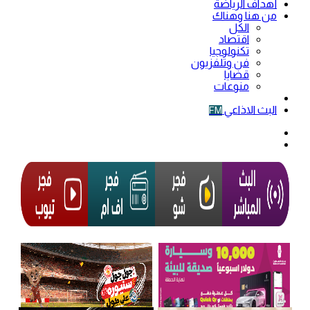
أهداف الرياضة
من هنا وهناك
الكل
اقتصاد
تكنولوجيا
فن وتلفزيون
قضايا
منوعات
فيديو
البث الاذاعي
FM
الوضع
المظلم