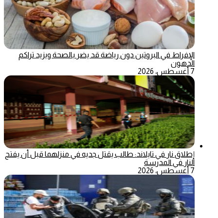
الإفراط في البروتين دون رياضة قد يضر بالصحة ويزيد تراكم
الدهون
7 أغسطس، 2026
إطلاق نار في تايلاند: طالب يقتل جديه في منزلهما قبل أن يفتح
النار في المدرسة
7 أغسطس، 2026