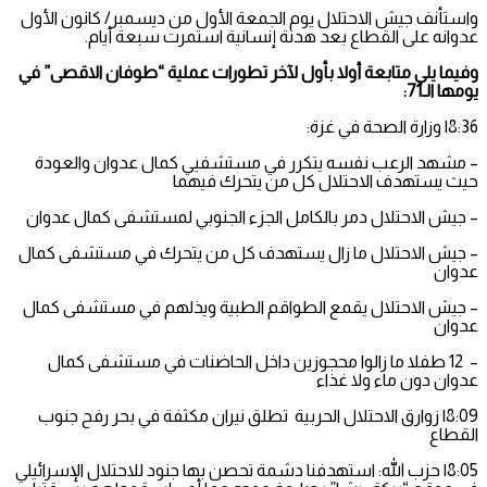
واستأنف جيش الاحتلال يوم الجمعة الأول من ديسمبر/ كانون الأول
عدوانه على القطاع بعد هدنة إنسانية استمرت سبعة أيام.
وفيما يلي متابعة أولا بأول لآخر تطورات عملية “طوفان الاقصى” في
يومها الـ71:
8:36| وزارة الصحة في غزة:
– مشهد الرعب نفسه يتكرر في مستشفيي كمال عدوان والعودة
حيث يستهدف الاحتلال كل من يتحرك فيهما
– جيش الاحتلال دمر بالكامل الجزء الجنوبي لمستشفى كمال عدوان
– جيش الاحتلال ما زال يستهدف كل من يتحرك في مستشفى كمال
عدوان
– جيش الاحتلال يقمع الطواقم الطبية ويذلهم في مستشفى كمال
عدوان
– 12 طفلا ما زالوا محجوزين داخل الحاضنات في مستشفى كمال
عدوان دون ماء ولا غذاء
8:09| زوارق الاحتلال الحربية تطلق نيران مكثفة في بحر رفح جنوب
القطاع
8:05| حزب الله: استهدفنا دشمة تحصن بها جنود ‏للاحتلال الإسرائيلي