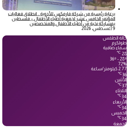
برعاية رئيسية من شركة فارمكس للأدوية .. انطلاق فعاليات
المؤتمر الخامس عشر لجمعية أطباء الأطفال – فلسطين
بمشاركة نخبة من أطباء الأطفال والمتخصصين
9 أغسطس، 2026
حالة الطقس
طولكرم
سماء صافية
℃
28
36º - 28º
72%
2.77 كيلومتر/ساعة
℃
36
الأثنين
℃
37
الثلاثاء
℃
34
الأربعاء
℃
34
الخميس
℃
34
الجمعة