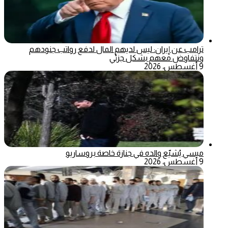
ترامب عن إيران: ليس لديهم المال لدفع رواتب جنودهم
ونتفاوض معهم بشكل جزئي
9 أغسطس، 2026
ميسي يُشيّع والده في جنازة خاصة بروساريو
9 أغسطس، 2026