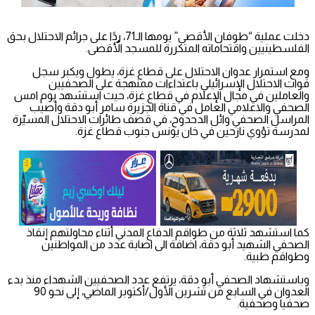
دخلت عملية “طوفان الأقصى” يومها الـ71، ردًا على جرائم الاحتلال بحق
الفلسطينيين واقتحاماته المتكررة للمسجد الأٌقصى.
ومع استمرار عدوان الاحتلال على قطاع غزة، يطول ويكبر سجل
قوات الاحتلال الإسرائيلي باعتداءات ممنهجة على الصحفيين
والعاملين في مجال الإعلام في قطاع غزة، حيث استشهد يوم امس
الصحفي والاعلامي العامل في قناة الجزيرة سامر أبو دقة وأصيب
المراسل الصحفي وائل الدحدوح، في قصف طائرات الاحتلال المسيّرة
لمدرسة تؤوي نازحين في خان يونس جنوب قطاع غزة.
كما استشهد ثلاثة من طواقم الدفاع المدني أثناء محاولتهم إنقاذ
الصحفي الشهيد أبو دقة، اضافة الى اصابة عدد من المواطنين
وطواقم طبية.
وباستشهاد الصحفي أبو دقة، يرتفع عدد الصحفيين الشهداء منذ بدء
العدوان في السابع من تشرين الأول/أكتوبر الماضي، إلى نحو 90
صحفيا وصحفية.