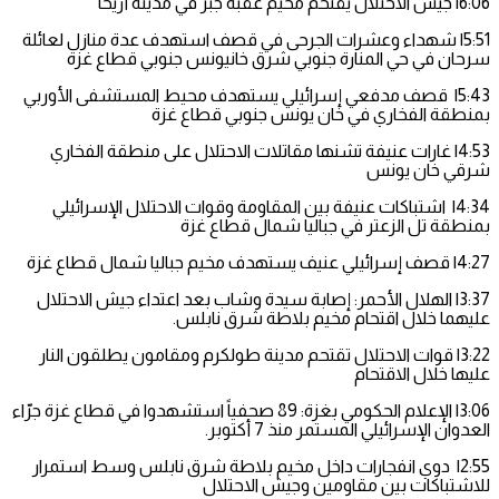
6:06| جيش الاحتلال يقتحم مخيم عقبة جبر في مدينة أريحا
5:51| شهداء وعشرات الجرحى في قصف استهدف عدة منازل لعائلة
سرحان في حي المنارة جنوبي شرق خانيونس جنوبي قطاع غزة
5:43| قصف مدفعي إسرائيلي يستهدف محيط المستشفى الأوربي
بمنطقة الفخاري في خان يونس جنوبي قطاع غزة
4:53| غارات عنيفة تشنها مقاتلات الاحتلال على منطقة الفخاري
شرقي خان يونس
4:34| اشتباكات عنيفة بين المقاومة وقوات الاحتلال الإسرائيلي
بمنطقة تل الزعتر في جباليا شمال قطاع غزة
4:27| قصف إسرائيلي عنيف يستهدف مخيم جباليا شمال قطاع غزة
3:37| الهلال الأحمر: إصابة سيدة وشاب بعد اعتداء جيش الاحتلال
عليهما خلال اقتحام مخيم بلاطة شرق نابلس.
3:22| قوات الاحتلال تقتحم مدينة طولكرم ومقامون يطلقون النار
عليها خلال الاقتحام
3:06| الإعلام الحكومي بغزة: 89 صحفياً استشهدوا في قطاع غزة جرّاء
العدوان الإسرائيلي المستمر منذ 7 أكتوبر.
2:55| دوي انفجارات داخل مخيم بلاطة شرق نابلس وسط استمرار
للاشتباكات بين مقاومين وجيش الاحتلال