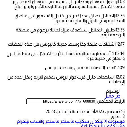
1:03|وصول شهداء ومصابين إلى مستشفى شهداء الأقصى إثر
قصف الاحتلال محيط مدرسة المزرعة التابعة للأونروا بدير البلح
12:36|الاحتلال يطلق عددا كبيرا من قنابل الفسفور على مناطق
الشجاعية وحيي الدرج والتفاح بمدينة غزة
12:35|طيران الاحتلال يستهدف منزلا لعائلة برهوم في منطقة
البراهمة برفح.
12:17|اشتباكات عنيفة جدًا وسط مدينة خانيونس في هذه اللحظات
12:14| 4 أحزمة نارية متتالية شنتها طائرات الاحتلال في منطقة الدرج
والتفاح في مدينة غزة
12:09|تجدد القصف المدفعي وسط خانيونس
12:02|استهداف منزل قرب دوار الروس بمخيم البريج ونقل عدد من
الإصابات
الوسوم
خبر مميز
الرابط المختصر:
16 ديسمبر، 2023
آخر تحديث: 16 ديسمبر، 2023
3 دقائق
فيسبوك
‫X
لينكدإن
سكايب
ماسنجر
ماسنجر
واتساب
تيلقرام
مشاركة عبر البريد
طباعة