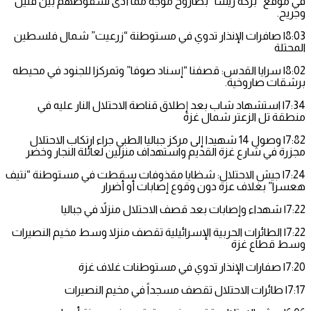
في موقع “بركة ريشا” بصاروخ موجه مما أدى لسقوطهم بين قتيل
وجريح.‏
8:03| صافرات الإنذار تدوي في مستوطنة “زرعيت” شمال فلسطين
المحتلة
8:02| سرايا القدس: قصفنا “إسناد صوفا” وتمركزا للجنود في محيطه
برشقات صاروخية.
7:34| استشهاد شاب بعد إطلاق قناصة الاحتلال النار عليه في
منطقة تل الزعتر شمال غزة
7:82| وصول 14 شهيدا إلى مركز جباليا الطبي جراء ارتكاب الاحتلال
مجزرة في شارع غزة القديم واستهداف منزلين لعائلة النجار وخضر
7:24| جيش الاحتلال: شظايا مقذوفات سقطت في مستوطنة “نتيف
هعسرا” بغلاف عزة دون وقوع إصابات أو أضرار
7:22| شهداء وإصابات بعد قصف الاحتلال منزلاً في جباليا
7:22| الطائرات الحربية الإسرائيلية تقصف منزلا وسط مخيم النصيرات
وسط قطاع غزة
7:20| صفارات الإنذار تدوي في مستوطنات غلاف غزة
7:17| طائرات الاحتلال تقصف مسجداً في مخيم النصيرات