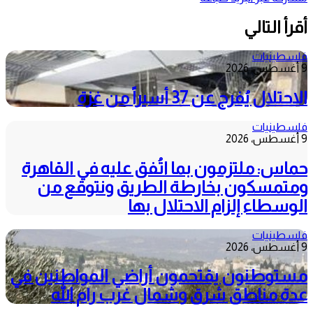
أقرأ التالي
فلسطينيات
9 أغسطس، 2026
الاحتلال يُفرج عن 37 أسيراً من غزة
فلسطينيات
9 أغسطس، 2026
حماس: ملتزمون بما اتُفق عليه في القاهرة
ومتمسكون بخارطة الطريق ونتوقع من
الوسطاء إلزام الاحتلال بها
فلسطينيات
9 أغسطس، 2026
مستوطنون يقتحمون أراضي المواطنين في
عدة مناطق شرق وشمال غرب رام الله