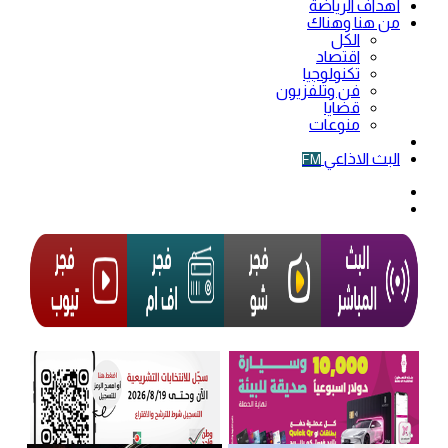
أهداف الرياضة
من هنا وهناك
الكل
اقتصاد
تكنولوجيا
فن وتلفزيون
قضايا
منوعات
فيديو
البث الاذاعي
FM
الوضع
المظلم