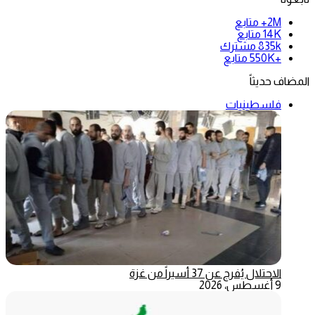
2M+
متابع
14K
متابع
835k
مشترك
+550K
متابع
المضاف حديثاً
فلسطينيات
الاحتلال يُفرج عن 37 أسيراً من غزة
9 أغسطس، 2026