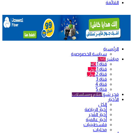
القائمة
الرئيسية
سياسة الخصوصية
مباشر
LIVE
قناة 1
HD
قناة 1
دولي
قناة 2
دولي
قناة 3
قناة 4
قناة 5
فجر شو
أفلام ومسلسلات
الأخبار
الكل
أخبار الرياضة
أخبار الفجر
أخبار عالمية
فلسطينيات
محليات