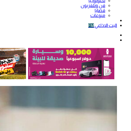
تكنولوجيا
فن وتلفزيون
قضايا
منوعات
فيديو
البث الاذاعي
FM
الوضع
المظلم