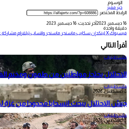
الوسوم
خبر مميز
الرابط المختصر:
16 ديسمبر، 2023
آخر تحديث: 16 ديسمبر، 2023
دقيقة واحدة
فيسبوك
‫X
لينكدإن
سكايب
ماسنجر
ماسنجر
واتساب
تيلقرام
مشاركة عب
أقرأ التالي
فلسطينيات
8 أغسطس، 2026
الاحتلال يحتجز مواطنين من طمون ومخيم الف
فلسطينيات
8 أغسطس، 2026
جيش الاحتلال يبحث انسحابا محدودا من غزة 
فلسطينيات
8 أغسطس، 2026