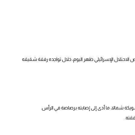
الوزارة باستشهاد الشاب سليم ناصر حجر (25 عاما) الذي كان قد أصيب برصاص الاحتلال الإسرائيلي ظهر اليوم، خلال تواجده رفقة شقيقه
كة شمالا، ما أدى إلى إصابته برصاصة في الرأس.