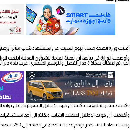
أعلنت وزارة الصحة مساء اليوم السبت، عن استشهاد شاب متأثرا بإصا
الذي تم اعتقاله بمحاذاة جدار الفصل والتوسع العنصري، غرب بلدة دي
وكانت مصادر محلية، قد ذكرت أن جنود الاحتلال المتمركزين على بواب
وأضافت، أن قوات الاحتلال اعتقلت الشاب، ونقلته الى أحد مستشفيات أراضي عام 1948، في الوقت الذي اعتقلت فيه شقيقه سيف
وباستشهاد الشاب حجر يرتفع عدد الشهداء في الضفة إلى 290 شهيداً، منذ السابع من تشرين الاول/ أكتوبر الماضي.