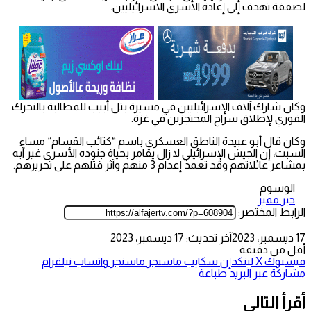
لصفقة تهدف إلى إعادة الاسرى الاسرائيليين.
وكان شارك آلاف الإسرائيليين في مسيرة بتل أبيب للمطالبة بالتحرك
الفوري لإطلاق سراح المحتجزين في غزة.
وكان قال أبو عبيدة الناطق العسكري باسم “كتائب القسام” مساء
السبت، إن الجيش الإسرائيلي لا زال يقامر بحياة جنوده الأسرى غير آبه
بمشاعر عائلاتهم وقد تعمد إعدام 3 منهم وآثر قتلهم على تحريرهم.
الوسوم
خبر مميز
الرابط المختصر:
17 ديسمبر، 2023
آخر تحديث: 17 ديسمبر، 2023
أقل من دقيقة
فيسبوك
‫X
لينكدإن
سكايب
ماسنجر
ماسنجر
واتساب
تيلقرام
مشاركة عبر البريد
طباعة
أقرأ التالي