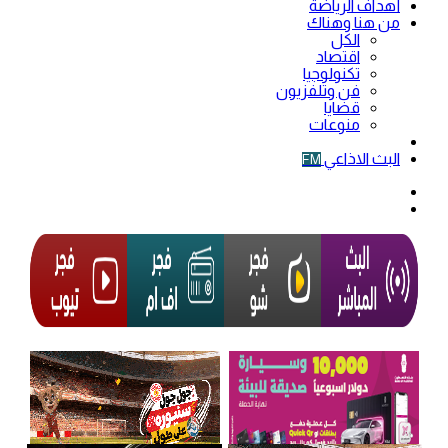
أهداف الرياضة
من هنا وهناك
الكل
اقتصاد
تكنولوجيا
فن وتلفزيون
قضايا
منوعات
فيديو
البث الاذاعي
FM
الوضع
المظلم