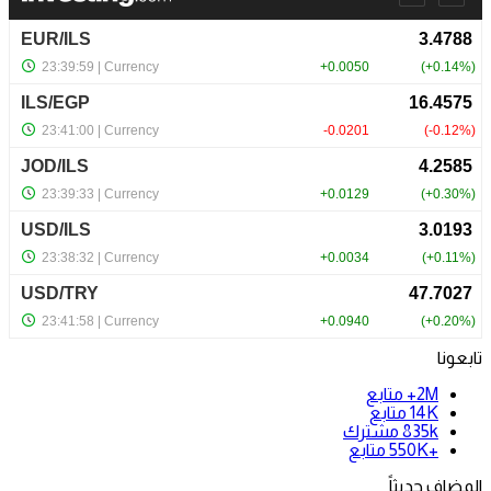
تابعونا
2M+
متابع
14K
متابع
835k
مشترك
+550K
متابع
المضاف حديثاً