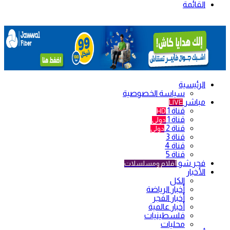
القائمة
الرئيسية
سياسة الخصوصية
مباشر
LIVE
قناة 1
HD
قناة 1
دولي
قناة 2
دولي
قناة 3
قناة 4
قناة 5
فجر شو
أفلام ومسلسلات
الأخبار
الكل
أخبار الرياضة
أخبار الفجر
أخبار عالمية
فلسطينيات
محليات