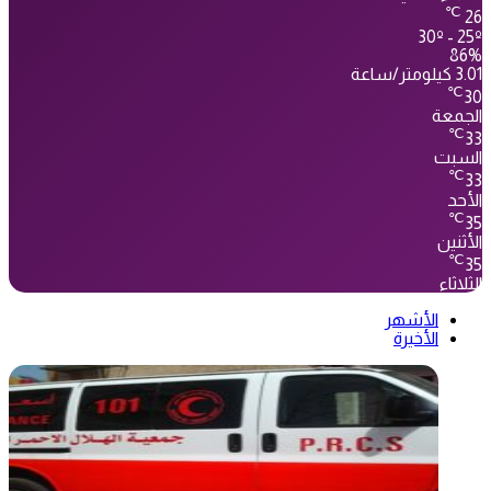
℃
26
30º - 25º
86%
3.01 كيلومتر/ساعة
℃
30
الجمعة
℃
33
السبت
℃
33
الأحد
℃
35
الأثنين
℃
35
الثلاثاء
الأشهر
الأخيرة