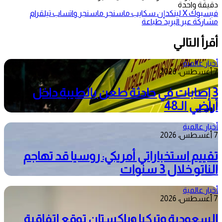
دقيقة واحدة
فيسبوك
‫X
لينكدإن
سكايب
ماسنجر
ماسنجر
واتساب
تيلقرام
مشاركة عبر البريد
طباعة
أقرأ التالي
أخبار عالمية
7 أغسطس، 2026
3 إصابات في حادثة طعن بالطيبة داخل
أراضي الـ48
أخبار عالمية
7 أغسطس، 2026
تقييم استخباراتي أمريكي: روسيا قد تهاجم
الناتو خلال 3 سنوات
أخبار عالمية
7 أغسطس، 2026
السعودية وتركيا وباكستان توقع اتفاقية