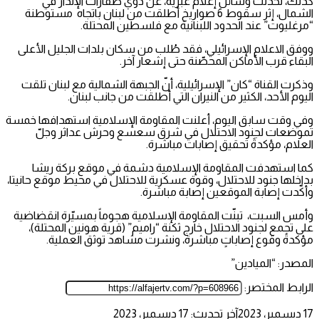
كذلك، تحدثت وسائل إعلام عبرية، عن دوي صفارات الإنذار في
الشمال، إثر سقوط 6 صواريخ أطلقت من لبنان باتجاه مستوطنة
“مرغليوت” عند الحدود اللبنانية مع فلسطين المحتلة.
ووفق الاعلام الإسرائيلي، فقد طُلب من سكان بلدات الجليل الأعلى
البقاء قرب الأماكن المحصّنة حتى إشعار آخر.
وذكرت القناة “كان” الإسرائيلية، أنّ الجبهة الشمالية مع لبنان تلقت
اليوم الأحد، الكثير من النيران التي أطلقت من جانب لبنان.
وفي وقت سابق اليوم، أعلنت المقاومة الإسلامية استهدافها خمسة
‏تموضعات لجنود الاحتلال في شرق سعسع وحرش عداثر وجلّ
العلام، مؤكدةً تحقيق إصابات مباشرة.
كما استهدفت المقاومة الإسلامية دشمة في موقع بركة ريشا
بداخلها جنود للاحتلال، وقوة عسكرية للاحتلال في محيط موقع حانيتا‎،
وأكّدت إصابة الموقعين إصابة مباشرة.
وأمس السبت، تبنّت المقاومة الإسلامية هجوماً بمسيّرة انقضاضية
على تجمع لجنود الاحتلال خارج ثكنة “راميم” (قرية هونين المحتلة)،
مؤكدةً وقوع إصاباتٍ مباشرة، ونشرت مشاهد توثق العملية.
المصدر: “الميادين”
الرابط المختصر:
17 ديسمبر، 2023
آخر تحديث: 17 ديسمبر، 2023