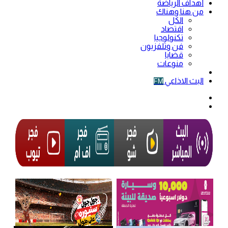
أهداف الرياضة
من هنا وهناك
الكل
اقتصاد
تكنولوجيا
فن وتلفزيون
قضايا
منوعات
فيديو
البث الاذاعي
FM
الوضع
المظلم