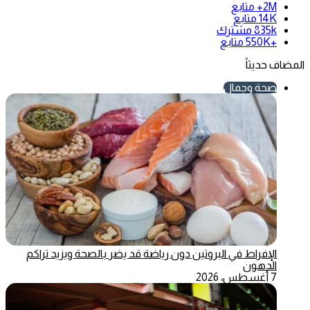
2M+
متابع
14K
متابع
835k
مشترك
+550K
متابع
المضاف حديثاً
صحة وجمال
الإفراط في البروتين دون رياضة قد يضر بالصحة ويزيد تراكم
الدهون
7 أغسطس، 2026