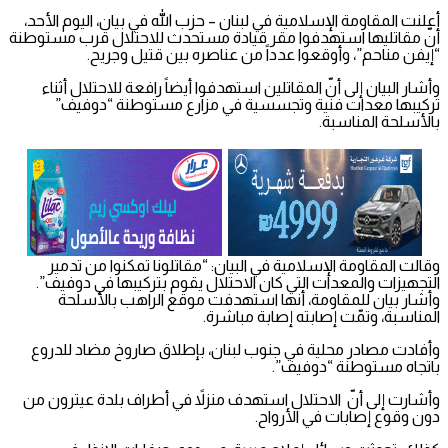
أعلنت المقاومة الإسلامية في لبنان – حزب الله في بيان، اليوم الأحد،
أنّ مقاتليها استهدفوا مقر قيادة مستحدث للاحتلال قرب مستوطنة
“إيفن مناحم”، وأوقعوا عدداً من عناصره بين قتيل وجريح.
وأشار البيان إلى أنّ المقاتلين استهدفوا أيضاً رافعة للاحتلال أثناء
تركيبها معدات فنية ‏وتجسسية في مزارع مستوطنة “دوفيف”
بالأسلحة المناسبة.
وقالت المقاومة الإسلامية في البيان: “مقاتلونا تمكنوا من تدمير
‏التجهيزات والمعدات التي كان الاحتلال يقوم بتركيبها في دوفيف”.
وأشار بيان للمقاومة، أنها استهدفت موقع الراهب‎ ‎بالأسلحة
المناسبة، وتمّت إصابته إصابة ‏مباشرة.
وأفادت مصادر محلية في جنوب لبنان، بإطلاق صاروخ مضاد للدروع
باتجاه مستوطنة “دوفيف”.
وأشارت إلى أنّ الاحتلال استهدف منزلاً في أطراف بلدة عيترون من
دون وقوع إصابات في الأرواح.