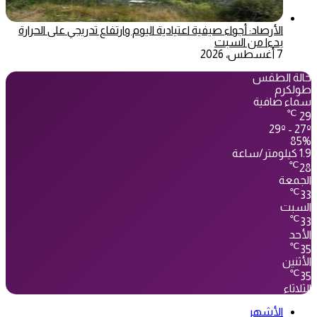
الأرصاد: أجواء صيفية اعتيادية اليوم وارتفاع تدريجي على الحرارة
بدءا من السبت
7 أغسطس، 2026
حالة الطقس
طولكرم
سماء صافية
℃
29
29º - 27º
85%
1.9 كيلومتر/ساعة
℃
28
الجمعة
℃
33
السبت
℃
33
الأحد
℃
35
الأثنين
℃
35
الثلاثاء
الأشهر