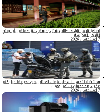
إطلاق نار في تايلاند: طالب يقتل جديه في منزلهما قبل أن يفتح
النار في المدرسة
7 أغسطس، 2026
محافظة القدس: انسحاب قوات الاحتلال من مخيم قلنديا وكفر
عقب بعد عدوان استمر يومين
7 أغسطس، 2026