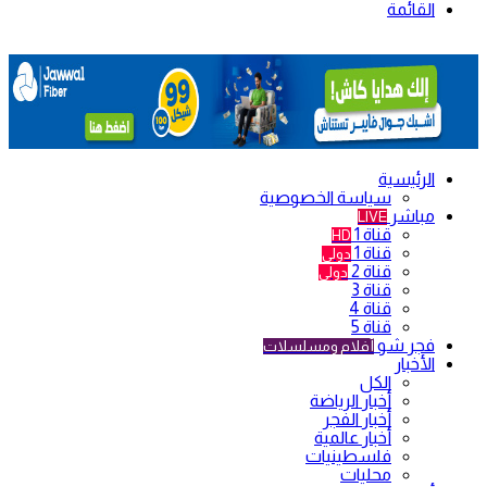
القائمة
الرئيسية
سياسة الخصوصية
مباشر
LIVE
قناة 1
HD
قناة 1
دولي
قناة 2
دولي
قناة 3
قناة 4
قناة 5
فجر شو
أفلام ومسلسلات
الأخبار
الكل
أخبار الرياضة
أخبار الفجر
أخبار عالمية
فلسطينيات
محليات