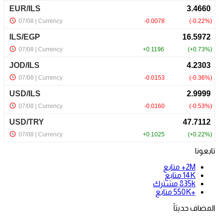
تابعونا
2M+
متابع
14K
متابع
835k
مشترك
+550K
متابع
المضاف حديثاً