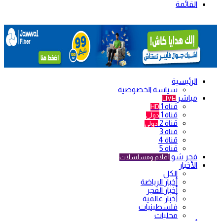
القائمة
الرئيسية
سياسة الخصوصية
مباشر
LIVE
قناة 1
HD
قناة 1
دولي
قناة 2
دولي
قناة 3
قناة 4
قناة 5
فجر شو
أفلام ومسلسلات
الأخبار
الكل
أخبار الرياضة
أخبار الفجر
أخبار عالمية
فلسطينيات
محليات