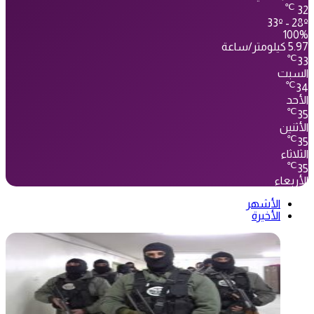
℃
32
33º - 28º
100%
5.97 كيلومتر/ساعة
℃
33
السبت
℃
34
الأحد
℃
35
الأثنين
℃
35
الثلاثاء
℃
35
الأربعاء
الأشهر
الأخيرة