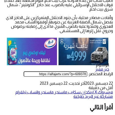
أصيب شاب من بلدة الدوحة غرب بيت لحم، اليوم الجمعة، بعد اعتداء
قوات الاحتلال الإسرائيلي عليه بالضرب، عند حاجز “الكونتينر”، شمال
شرق بيت لحم.
وأفادت مصادر محلية، بأن جنود الاحتلال المتمركزين على الحاجز الذي
يفصل شمال الضفة الغربية عن جنوبها، أوقفوا الشاب محمد
العجوري واعتدوا عليه بالضرب المبرح، ما أدى إلى إصابته برضوض
وجروح، نقل إثرها إلى المستشفى.
الوسوم
خبر مميز
الرابط المختصر:
22 ديسمبر، 2023
آخر تحديث: 22 ديسمبر، 2023
أقل من دقيقة
فيسبوك
‫X
لينكدإن
سكايب
ماسنجر
ماسنجر
واتساب
تيلقرام
مشاركة عبر البريد
طباعة
أقرأ التالي