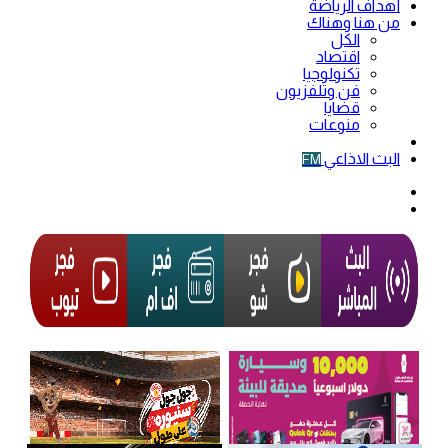
أهداف الرياضة
من هنا وهناك
الكل
اقتصاد
تكنولوجيا
فن وتلفزيون
قضايا
منوعات
فيديو
البث الاذاعي
FM
الوضع
المظلم