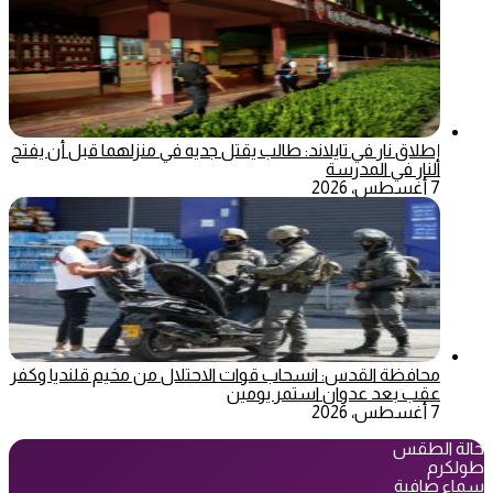
إطلاق نار في تايلاند: طالب يقتل جديه في منزلهما قبل أن يفتح
النار في المدرسة
7 أغسطس، 2026
محافظة القدس: انسحاب قوات الاحتلال من مخيم قلنديا وكفر
عقب بعد عدوان استمر يومين
7 أغسطس، 2026
حالة الطقس
طولكرم
سماء صافية