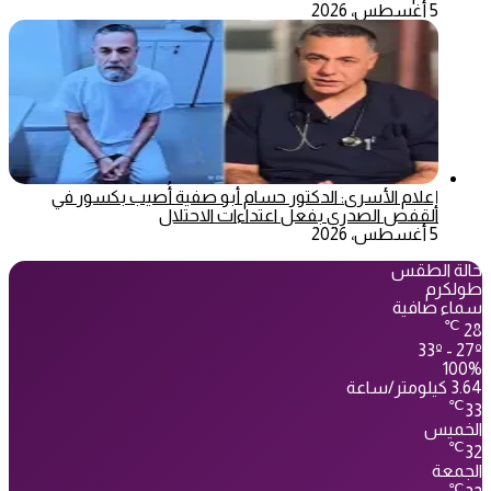
5 أغسطس، 2026
إعلام الأسرى: الدكتور حسام أبو صفية أُصيب بكسور في
القفص الصدري بفعل اعتداءات الاحتلال
5 أغسطس، 2026
حالة الطقس
طولكرم
سماء صافية
℃
28
33º - 27º
100%
3.64 كيلومتر/ساعة
℃
33
الخميس
℃
32
الجمعة
℃