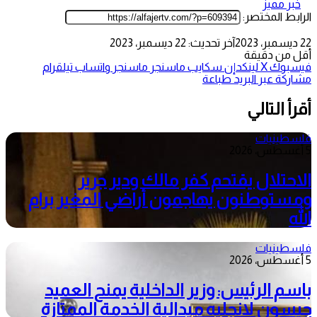
خبر مميز
الرابط المختصر:
22 ديسمبر، 2023
آخر تحديث: 22 ديسمبر، 2023
أقل من دقيقة
فيسبوك
‫X
لينكدإن
سكايب
ماسنجر
ماسنجر
واتساب
تيلقرام
مشاركة عبر البريد
طباعة
أقرأ التالي
فلسطينيات
5 أغسطس، 2026
الاحتلال يقتحم كفر مالك ودير جرير
ومستوطنون يهاجمون أراضي المغير برام
الله
فلسطينيات
5 أغسطس، 2026
باسم الرئيس: وزير الداخلية يمنح العميد
جيسون لانجليه ميدالية الخدمة الممتازة