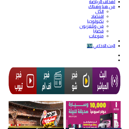
أهداف الرياضة
من هنا وهناك
الكل
اقتصاد
تكنولوجيا
فن وتلفزيون
قضايا
منوعات
فيديو
البث الاذاعي
FM
الوضع
المظلم