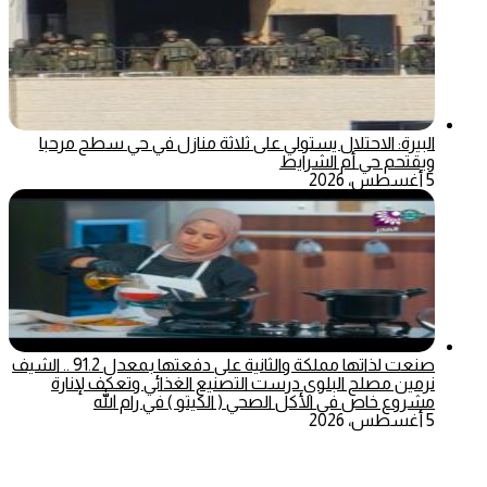
البيرة: الاحتلال يستولي على ثلاثة منازل في حي سطح مرحبا
ويقتحم حي أم الشرايط
5 أغسطس، 2026
صنعت لذاتها مملكة والثانية على دفعتها بمعدل 91.2 .. الشيف
نرمين مصلح البلوي درست التصنيع الغذائي وتعكف لإنارة
مشروع خاص في الأكل الصحي ( الكيتو ) في رام الله
5 أغسطس، 2026
‫X
تيلقرام
ماسنجر
ماسنجر
واتساب
فيسبوك