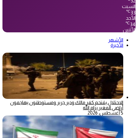
32
السبت
℃
33
الأحد
℃
34
الأثنين
الأشهر
الأخيرة
الاحتلال يقتحم كفر مالك ودير جرير ومستوطنون يهاجمون
أراضي المغير برام الله
5 أغسطس، 2026