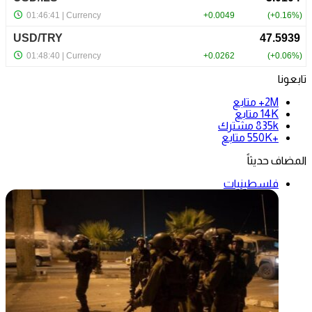
تابعونا
2M+
متابع
14K
متابع
835k
مشترك
+550K
متابع
المضاف حديثاً
فلسطينيات