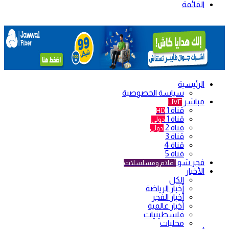
القائمة
الرئيسية
سياسة الخصوصية
مباشر
LIVE
قناة 1
HD
قناة 1
دولي
قناة 2
دولي
قناة 3
قناة 4
قناة 5
فجر شو
أفلام ومسلسلات
الأخبار
الكل
أخبار الرياضة
أخبار الفجر
أخبار عالمية
فلسطينيات
محليات