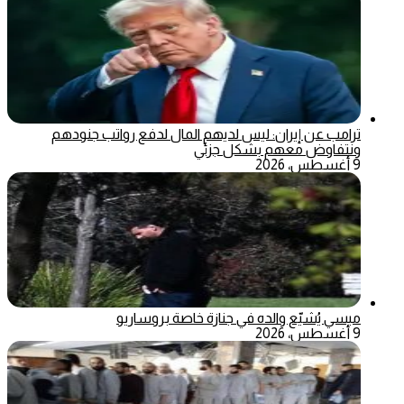
ترامب عن إيران: ليس لديهم المال لدفع رواتب جنودهم
ونتفاوض معهم بشكل جزئي
9 أغسطس، 2026
ميسي يُشيّع والده في جنازة خاصة بروساريو
9 أغسطس، 2026