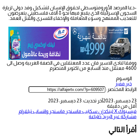
-دعا المرصد الأورومتوسطي لحقوق الإنسان لتشكيل وفد دولي لزيارة
السجون الإسرائيلة الذي يقبع فيها نحو 8 آلاف فلسطيني يتعرضون
للتعذيب الممنهج وسوء المعاملة والإخفاء القسري والقتل العمد.
ووفقا لنادي الاسير فان عدد المعتقلين في الضفة الغربية وصل الى
4600 معتقل منذ السابع من اكتوبر المنصرم
الوسوم
خبر مميز
الرابط المختصر:
23 ديسمبر، 2023
آخر تحديث: 23 ديسمبر، 2023
أقل من دقيقة
فيسبوك
‫X
لينكدإن
سكايب
ماسنجر
ماسنجر
واتساب
تيلقرام
مشاركة عبر البريد
طباعة
أقرأ التالي