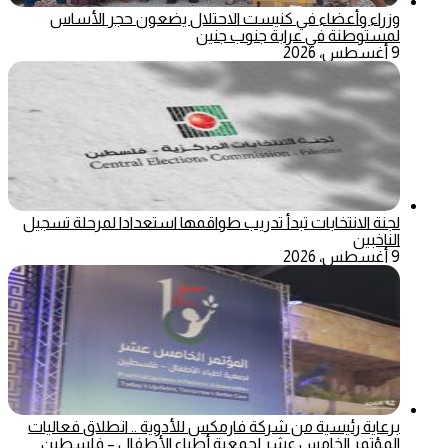
وزراء وأعضاء في كنيست الاحتلال يضعون حجر الأساس
لمستوطنة في عرابة جنوب جنين
9 أغسطس، 2026
لجنة الانتخابات تبدأ تدريب طواقمها استعدادا لمرحلة تسجيل
الناخبين
9 أغسطس، 2026
برعاية رئيسية من شركة فارمكس للأدوية .. انطلاق فعاليات
المؤتمر الخامس عشر لجمعية أطباء الأطفال – فلسطين