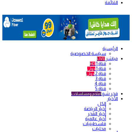
القائمة
الرئيسية
سياسة الخصوصية
مباشر
LIVE
قناة 1
HD
قناة 1
دولي
قناة 2
دولي
قناة 3
قناة 4
قناة 5
فجر شو
أفلام ومسلسلات
الأخبار
الكل
أخبار الرياضة
أخبار الفجر
أخبار عالمية
فلسطينيات
محليات