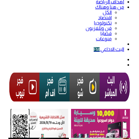
أهداف الرياضة
من هنا وهناك
الكل
اقتصاد
تكنولوجيا
فن وتلفزيون
قضايا
منوعات
فيديو
البث الاذاعي
FM
الوضع
المظلم