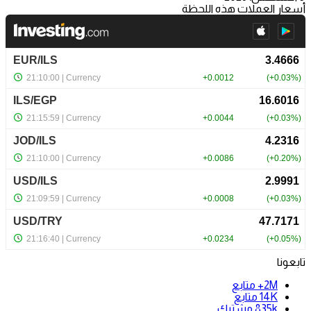
أسعار العملات هذه اللحظة
تابعونا
2M+
متابع
14K
متابع
835k
مشترك