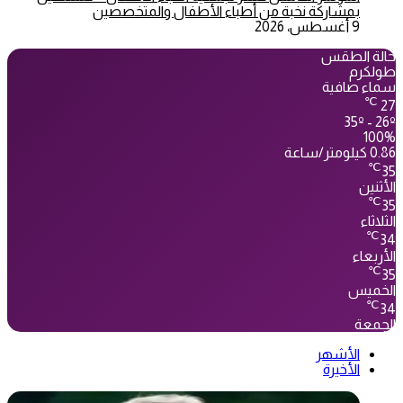
بمشاركة نخبة من أطباء الأطفال والمتخصصين
9 أغسطس، 2026
حالة الطقس
طولكرم
سماء صافية
℃
27
35º - 26º
100%
0.86 كيلومتر/ساعة
℃
35
الأثنين
℃
35
الثلاثاء
℃
34
الأربعاء
℃
35
الخميس
℃
34
الجمعة
الأشهر
الأخيرة