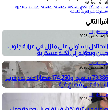
أقل من دقيقة
فيسبوك
‫X
لينكدإن
سكايب
ماسنجر
ماسنجر
واتساب
تيلقرام
مشاركة عبر البريد
طباعة
أقرأ التالي
فلسطينيات
9 أغسطس، 2026
الاحتلال يستولي على منزل في عرابة جنوب
جنين ويحوّله إلى ثكنة عسكرية
فلسطينيات
9 أغسطس، 2026
73,386 شهيدا و174,250 مصابا منذ بدء حرب
الإبادة على قطاع غزة
فلسطينيات
9 أغسطس، 2026
صورة مسرّبة تكشف تفاصيل جديدة حول