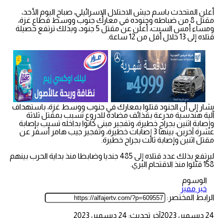
أعلن المتحدث باسم جيش الاحتلال الإسرائيلي، صباح اليوم الأحد،
مقتل 8 من ضباطه وجنوده في معارك جنوب ووسط قطاع غزة،
ومساء أمس السبت، أعلن عن مقتل 5 جنود، وبذلك ترتفع حصيلة
قتلاه إلى 13 خلال أقل من 12 ساعة.
يشار إلى أن الجنود قتلوا بمعارك في جنوب ووسط غزة، باستهداف
آلية هندسية مدرعة بقذائف مضادة للدروع تسبب بمقتل ثلاثة
وإصابة اثنين بجراح خطيرة، وتفجير مبنى كانوا بداخله تسبب بإصابة
عشرة آخرين، بينها 3 إصابات خطيرة، وتفجير جيب هامر أسفر عن
مقتل اثنين وإصابة ثالث بجراح خطيرة.
ليرتفع بذلك عدد قتلاه إلى 485 جنديا وضابطا منذ بداية الحرب بينهم
158 قتلوا منذ الاقتحام البري.
الوسوم
خبر مميز
الرابط المختصر:
24 ديسمبر، 2023
آخر تحديث: 24 ديسمبر، 2023