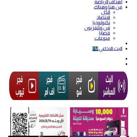
أهداف الرياضة
من هنا وهناك
الكل
اقتصاد
تكنولوجيا
فن وتلفزيون
قضايا
منوعات
فيديو
البث الاذاعي
FM
الوضع
المظلم