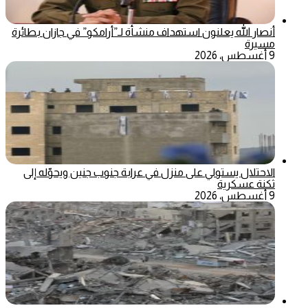
أنصار الله يعلنون استهداف منشأة لـ”أرامكو” في جازان بطائرة
مسيرة
9 أغسطس، 2026
الاحتلال يستولي على منزل في عرابة جنوب جنين ويحوّله إلى
ثكنة عسكرية
9 أغسطس، 2026