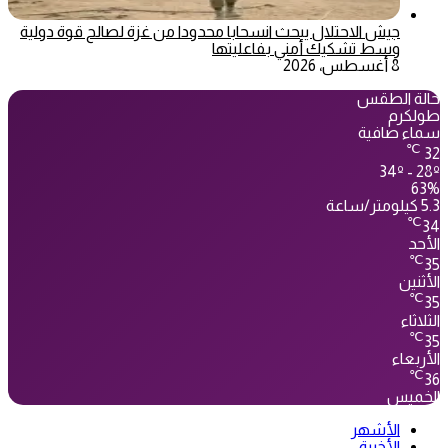
جيش الاحتلال يبحث انسحابا محدودا من غزة لصالح قوة دولية
وسط تشكيك أمني بفاعليتها
8 أغسطس، 2026
حالة الطقس
طولكرم
سماء صافية
℃
32
34º - 28º
63%
5.3 كيلومتر/ساعة
℃
34
الأحد
℃
35
الأثنين
℃
35
الثلاثاء
℃
35
الأربعاء
℃
36
الخميس
الأشهر
الأخيرة