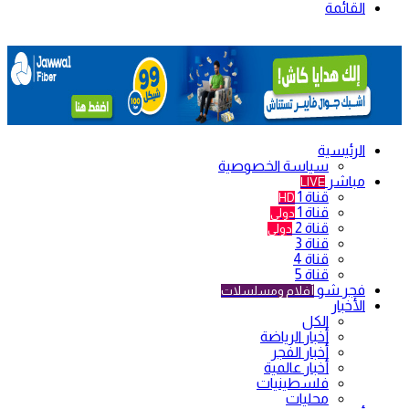
القائمة
الرئيسية
سياسة الخصوصية
مباشر
LIVE
قناة 1
HD
قناة 1
دولي
قناة 2
دولي
قناة 3
قناة 4
قناة 5
فجر شو
أفلام ومسلسلات
الأخبار
الكل
أخبار الرياضة
أخبار الفجر
أخبار عالمية
فلسطينيات
محليات