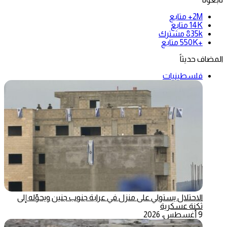
2M+
متابع
14K
متابع
835k
مشترك
+550K
متابع
المضاف حديثاً
فلسطينيات
الاحتلال يستولي على منزل في عرابة جنوب جنين ويحوّله إلى
ثكنة عسكرية
9 أغسطس، 2026