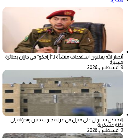
أنصار الله يعلنون استهداف منشأة لـ”أرامكو” في جازان بطائرة
مسيرة
9 أغسطس، 2026
الاحتلال يستولي على منزل في عرابة جنوب جنين ويحوّله إلى
ثكنة عسكرية
9 أغسطس، 2026