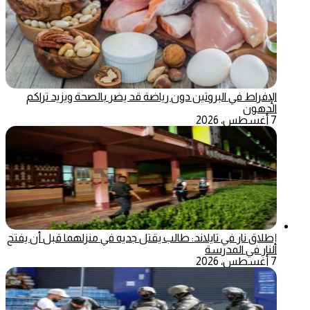
الإفراط في البروتين دون رياضة قد يضر بالصحة ويزيد تراكم
الدهون
7 أغسطس، 2026
إطلاق نار في تايلاند: طالب يقتل جديه في منزلهما قبل أن يفتح
النار في المدرسة
7 أغسطس، 2026