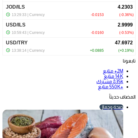
تابعونا
2M+
متابع
14K
متابع
835k
مشترك
+550K
متابع
المضاف حديثاً
صحة وجمال