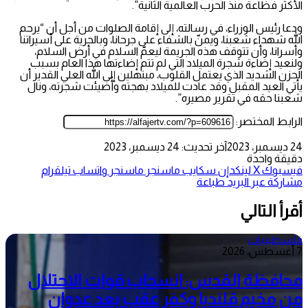
الأكثر فظاعة منذ الحرب العالمية الثانية”.
ودعا رئيس الوزراء، في رسالته، إلى إقامة الصلوات من أجل أن “يرحم
الله شهداء شعبنا، ويمنّ بالشفاء على جرحانا، وبالحرية على أسيراتنا
وأسرانا، وأن تتوقف هذه الجريمة ليعمّ السلام في أرض السلام،
ولنعيد إضاءة شجرة الميلاد التي لم تتم إضاءتها هذا العام بسبب
الحزن الشديد الذي يعتمل القلوب، مبتهلين إلى الله العلي القدير أن
يأتي العيد المقبل وقد عادت للميلاد بهجته وأُضيئت شجرته، ونال
شعبنا حقه في تقرير مصيره”.
الرابط المختصر:
24 ديسمبر، 2023
آخر تحديث: 24 ديسمبر، 2023
دقيقة واحدة
فيسبوك
‫X
لينكدإن
سكايب
ماسنجر
ماسنجر
واتساب
تيلقرام
مشاركة عبر البريد
طباعة
أقرأ التالي
فلسطينيات
7 أغسطس، 2026
محافظة القدس: انسحاب قوات الاحتلال
من مخيم قلنديا وكفر عقب بعد عدوان