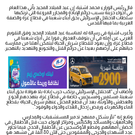
قال رئيس الوزارء محمد اشتية، إن عيد الميلاد المجيد يأتي هذا العام
في أجواء حزينة بسبب جرائم الإبادة والمجازر المروعة التي ترتكبها
سلطات الاحتلال الإسرائيلي بحق أبناء شعبنا في قطاع غزة والضفة
الغربية بما فيها القدس.
وأعرب اشتية في رسالة له، لمناسبة عيد الميلاد المجيد وفق التقويم
الغربي، عن أمله في أن يتوقف العدوان فورا على أبناء شعبنا في
قطاع غزة، وأن يعود للقطاع شريان الحياة ليتمكن أهلنا من ممارسة
حياتهم على أرضهم بعيدا عن جرائم القتل والتجويع والتهديد بالتهجير.
وأضاف أن “الاحتلال الإسرائيلي يرتكب حرب إبادة بلا هوادة بحق أبناء
شعبنا، مسلمين ومسيحيين، خاصة في قطاع غزة، يتهددهم الجوع
والعطش والأوبئة، بعد أن قطع المحتل عنهم شريان الحياة؛ بقطع
الماء والكهرباء، ورفض إدخال الغذاء والدواء والوقود”.
وتابع إنه “تمّ بشكلٍ ممنهج تدمير المستشفيات والمدارس
والجامعات والمساجد والكنائس ومراكز الإيواء، حيث قَتل الأطفال في
أحضان أُمهاتهم، وقطع الأوكسجين عن الأطفال الخدج، فيما تجاوز
عدد الشهداء والجرحى والمفقودين حتى الآن 80 ألفا، في مشهد هو