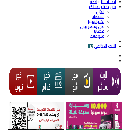
أهداف الرياضة
من هنا وهناك
الكل
اقتصاد
تكنولوجيا
فن وتلفزيون
قضايا
منوعات
فيديو
البث الاذاعي
FM
الوضع
المظلم