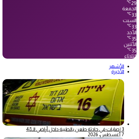
℃
29
الجمعة
℃
33
السبت
℃
33
الأحد
℃
35
الأثنين
℃
35
الثلاثاء
الأشهر
الأخيرة
3 إصابات في حادثة طعن بالطيبة داخل أراضي الـ48
7 أغسطس، 2026