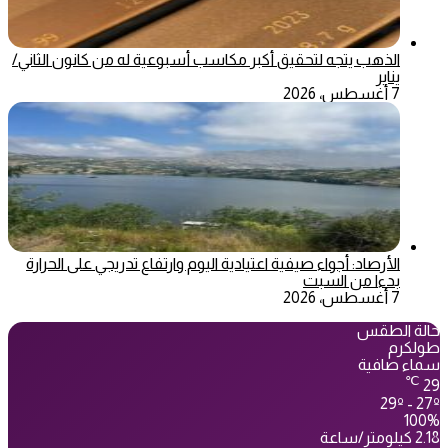
الذهب يتجه لتحقيق أكبر مكاسب أسبوعية له من كانون الثاني/
يناير
7 أغسطس، 2026
الأرصاد: أجواء صيفية اعتيادية اليوم وارتفاع تدريجي على الحرارة
بدءا من السبت
7 أغسطس، 2026
حالة الطقس
طولكرم
سماء صافية
℃
29
29º - 27º
100%
2.18 كيلومتر/ساعة