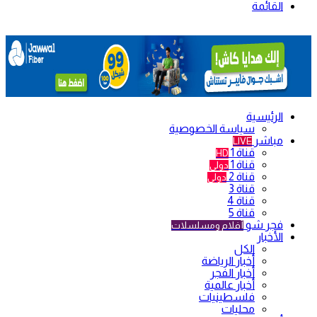
القائمة
الرئيسية
سياسة الخصوصية
مباشر
LIVE
قناة 1
HD
قناة 1
دولي
قناة 2
دولي
قناة 3
قناة 4
قناة 5
فجر شو
أفلام ومسلسلات
الأخبار
الكل
أخبار الرياضة
أخبار الفجر
أخبار عالمية
فلسطينيات
محليات