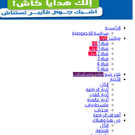
الرئيسية
سياسة الخصوصية
مباشر
LIVE
قناة 1
HD
قناة 1
دولي
قناة 2
دولي
قناة 3
قناة 4
قناة 5
فجر شو
أفلام ومسلسلات
الأخبار
الكل
أخبار الرياضة
أخبار الفجر
أخبار عالمية
فلسطينيات
محليات
أهداف الرياضة
من هنا وهناك
الكل
اقتصاد