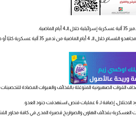
ذ 24 مهمة عسكرية تم فيها استهداف القوات الصهيونية المتوغلة بالقذائف والعبوات ال
ت قنص استهدفت جنود العدو.
ات العسكرية بقذائف الهاون والصواريخ قصيرة المدى في كافة محاور الق