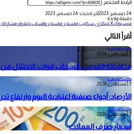
الرابط المختصر:
24 ديسمبر، 2023
آخر تحديث: 24 ديسمبر، 2023
دقيقة واحدة
فيسبوك
‫X
لينكدإن
سكايب
ماسنجر
ماسنجر
واتساب
تيلقرام
مشاركة عب
أقرأ التالي
فلسطينيات
7 أغسطس، 2026
محافظة القدس: انسحاب قوات الاحتلال من م
فلسطينيات
7 أغسطس، 2026
الأرصاد: أجواء صيفية اعتيادية اليوم وارتفاع ت
فلسطينيات
7 أغسطس، 2026
أسعار صرف العملات