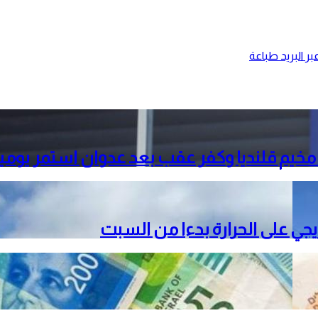
ر البريد
طباعة
خيم قلنديا وكفر عقب بعد عدوان استمر يومي
دريجي على الحرارة بدءا من السبت