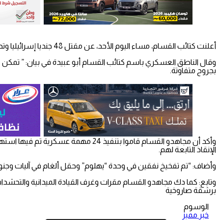
أعلنت كتائب القسام، مساء اليوم الأحد، عن مقتل 48 جنديا إسرائيليا وتدمير 35 آلية عسكرية إسرائيلية خلال الـ4 أيام الماضية.
بجروح متفاوتة.
وأكد أن مجاهدو القسام قاموا بتنفي
الإنقاذ التابعة لهم.
وأضاف: “تم تفخيخ نفقين في وحدة “يهلوم” وحقل ألغام في آليات وجنود الاحتلال، إضافة لـ 6 عمليا
وتابع: كما دك مجاهدو القسام مقرات وغرف القيادة الميدانية والتحشد
برشقة صاروخية
الوسوم
خبر مميز