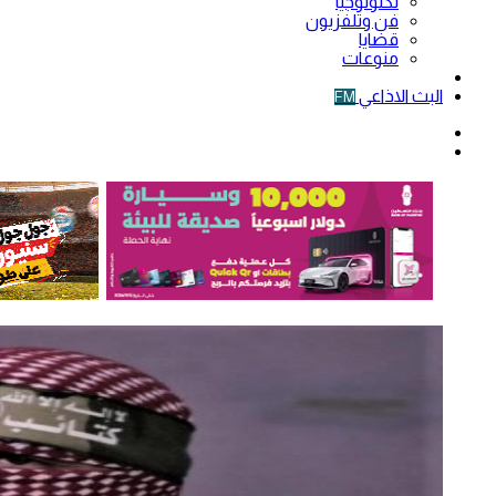
تكنولوجيا
فن وتلفزيون
قضايا
منوعات
فيديو
البث الاذاعي
FM
الوضع
المظلم