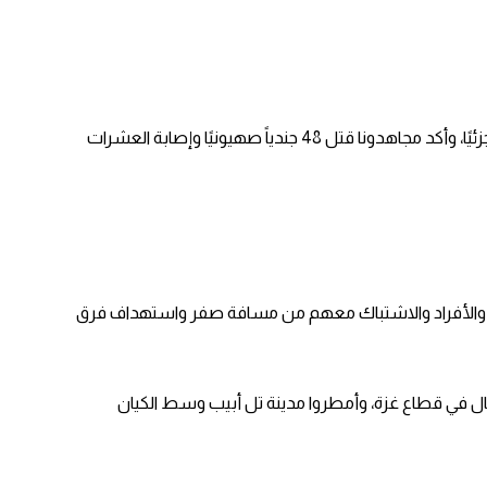
وقال الناطق العسكري باسم كتائب القسام أبو عبيدة في بيان: ” تمكن مجاهدو القسام خلال الـ 4 أيام الماضية من تدمير 35 آلية عسكرية كليًا أو جزئيًا، وأكد مجاهدونا قتل 48 جندياً صهيونيًا وإصابة العشرات
مضادة للتحصينات والأفراد والاشتباك معهم من مسافة صفر واستهداف فرق
تال في قطاع غزة، وأمطروا مدينة تل أبيب وسط الكيان