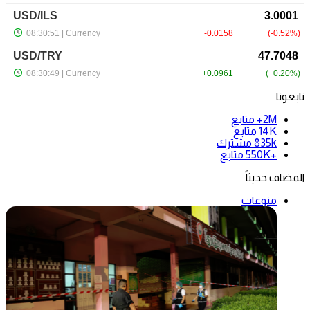
تابعونا
2M+
متابع
14K
متابع
835k
مشترك
+550K
متابع
المضاف حديثاً
منوعات