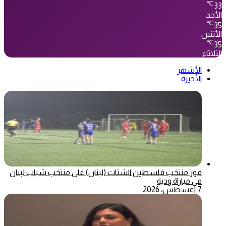
℃
33
الأحد
℃
35
الأثنين
℃
35
الثلاثاء
الأشهر
الأخيرة
فوز منتخب فلسطين الشتات (لبنان) على منتخب شباب لبنان
في مباراة ودية
7 أغسطس، 2026