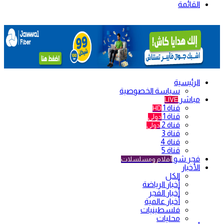
القائمة
الرئيسية
سياسة الخصوصية
مباشر
LIVE
قناة 1
HD
قناة 1
دولي
قناة 2
دولي
قناة 3
قناة 4
قناة 5
فجر شو
أفلام ومسلسلات
الأخبار
الكل
أخبار الرياضة
أخبار الفجر
أخبار عالمية
فلسطينيات
محليات