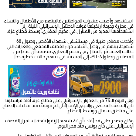
استشهد وأصيب عشرات المواطنين غالبيتهم من الأطفال والنساء،
في مجزرة جديدة ارتكبتها قوات الاحتلال الإسرائيلي، الليلة، إثر
استهدافها العديد من المنازل في مخيم المغازي، وسط قطاع غزة.
وأكدت مصادر طبية في مستشفى شهداء الأقصى وصول 66
شهيدا، بينهم من وصل أشلاء، جراء القصف المدفعي والغارات التي
طالت العديد من المنازل في مخيم المغازي، مضيفة أن عددا من
المصابين وصلوا كذلك، إلى المستشفى، بينهم حالات خطرة جدا.
وفي اليوم الـ79 من العدوان الإسرائيلي على قطاع غزة، أفاد مراسلونا
بأن القصف المدفعي والجوي الإسرائيلي لم يتوقف منذ ساعات الصباح
على مناطق شمال ووسط القطاع.
وكان مصدر طبي قد أفاد بأن 22 شهيدا ارتقوا نتيجة استمرار القصف
الإسرائيلي على خان يونس منذ فجر اليوم.
وفي حصيلة غير نهائية، أسفر العدوان الإسرائيلي المتواصل على