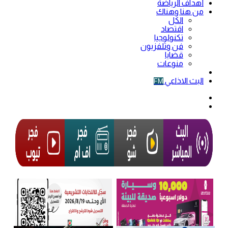
أهداف الرياضة
من هنا وهناك
الكل
اقتصاد
تكنولوجيا
فن وتلفزيون
قضايا
منوعات
فيديو
البث الاذاعي
FM
الوضع
المظلم