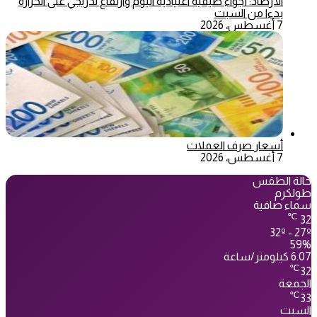
الأرصاد: أجواء صيفية اعتيادية اليوم وارتفاع تدريجي على الحرارة
بدءا من السبت
7 أغسطس، 2026
أسعار صرف العملات
7 أغسطس، 2026
حالة الطقس
طولكرم
سماء صافية
℃
32
32º - 27º
59%
6.07 كيلومتر/ساعة
℃
32
الجمعة
℃
33
السبت