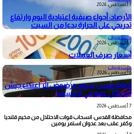
7 أغسطس، 2026
الأرصاد: أجواء صيفية اعتيادية اليوم وارتفاع
تدريجي على الحرارة بدءا من السبت
فلسطينيات
7 أغسطس، 2026
أسعار صرف العملات
فلسطينيات
6 أغسطس، 2026
إصابة مسن بجروح ورضوض إثر اعتداء جيش
الاحتلال عليه في ترمسعيا
7 أغسطس، 2026
محافظة القدس: انسحاب قوات الاحتلال من مخيم قلنديا
وكفر عقب بعد عدوان استمر يومين