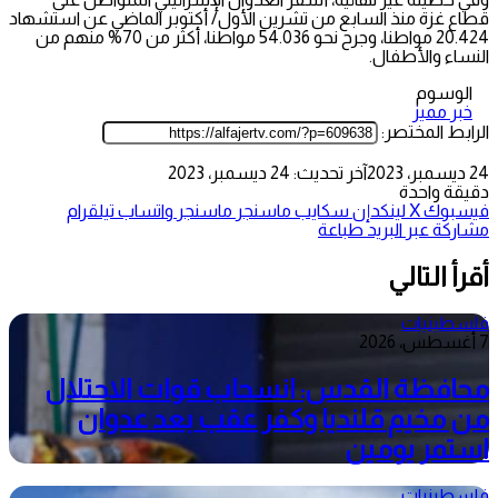
قطاع غزة منذ السابع من تشرين الأول/ أكتوبر الماضي عن استشهاد
20.424 مواطنا، وجرح نحو 54.036 مواطنا، أكثر من 70% منهم من
النساء والأطفال.
الوسوم
خبر مميز
الرابط المختصر:
24 ديسمبر، 2023
آخر تحديث: 24 ديسمبر، 2023
دقيقة واحدة
فيسبوك
‫X
لينكدإن
سكايب
ماسنجر
ماسنجر
واتساب
تيلقرام
مشاركة عبر البريد
طباعة
أقرأ التالي
فلسطينيات
7 أغسطس، 2026
محافظة القدس: انسحاب قوات الاحتلال
من مخيم قلنديا وكفر عقب بعد عدوان
استمر يومين
فلسطينيات