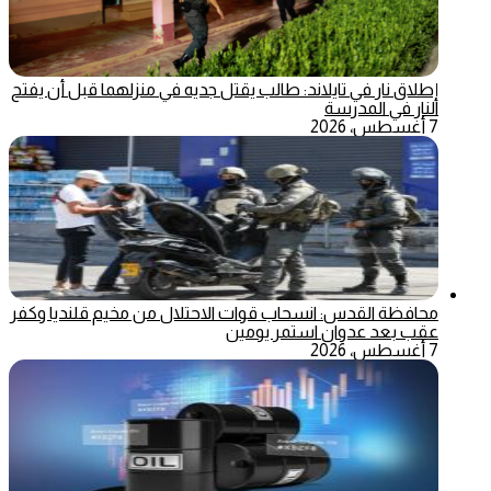
إطلاق نار في تايلاند: طالب يقتل جديه في منزلهما قبل أن يفتح
النار في المدرسة
7 أغسطس، 2026
محافظة القدس: انسحاب قوات الاحتلال من مخيم قلنديا وكفر
عقب بعد عدوان استمر يومين
7 أغسطس، 2026