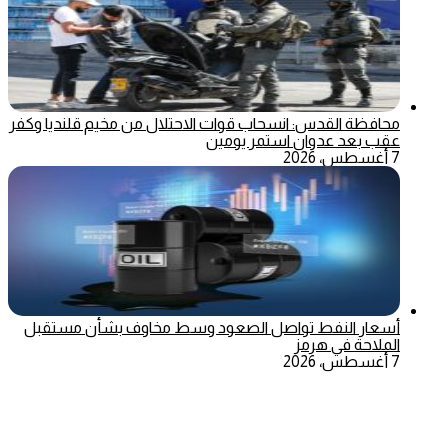
محافظة القدس: انسحاب قوات الاحتلال من مخيم قلنديا وكفر
عقب بعد عدوان استمر يومين
7 أغسطس، 2026
أسعار النفط تواصل الصعود وسط مخاوف بشأن مستقبل
الملاحة في هرمز
7 أغسطس، 2026
‫X
تيلقرام
ماسنجر
ماسنجر
واتساب
فيسبوك