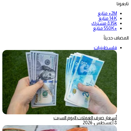
تابعونا
2M+
متابع
14K
متابع
835k
مشترك
+550K
متابع
المضاف حديثاً
فلسطينيات
أسعار صرف العملات اليوم السبت
8 أغسطس، 2026