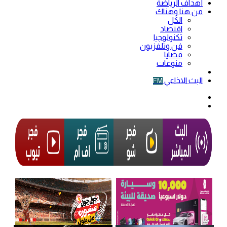
أهداف الرياضة
من هنا وهناك
الكل
اقتصاد
تكنولوجيا
فن وتلفزيون
قضايا
منوعات
فيديو
البث الاذاعي
FM
الوضع
المظلم