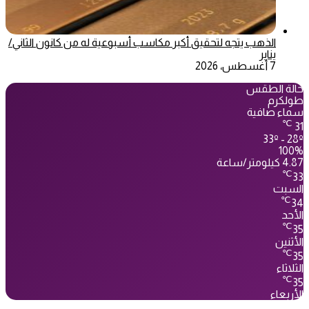
الذهب يتجه لتحقيق أكبر مكاسب أسبوعية له من كانون الثاني/
يناير
7 أغسطس، 2026
حالة الطقس
طولكرم
سماء صافية
℃
31
33º - 28º
100%
4.87 كيلومتر/ساعة
℃
33
السبت
℃
34
الأحد
℃
35
الأثنين
℃
35
الثلاثاء
℃
35
الأربعاء