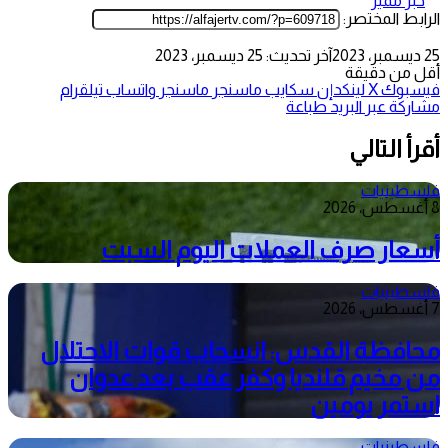
خبر مميز
الرابط المختصر:
25 ديسمبر، 2023
آخر تحديث: 25 ديسمبر، 2023
أقل من دقيقة
فيسبوك
‫X
لينكدإن
سكايب
ماسنجر
ماسنجر
واتساب
تيلقرام
مشاركة عبر البريد
طباعة
أقرأ التالي
فلسطينيات
8 أغسطس، 2026
أسعار صرف العملات اليوم السبت
فلسطينيات
7 أغسطس، 2026
محافظة القدس: انسحاب قوات الاحتلال
من مخيم قلنديا وكفر عقب بعد عدوان
استمر يومين
فلسطينيات