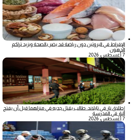
الإفراط في البروتين دون رياضة قد يضر بالصحة ويزيد تراكم
الدهون
7 أغسطس، 2026
إطلاق نار في تايلاند: طالب يقتل جديه في منزلهما قبل أن يفتح
النار في المدرسة
7 أغسطس، 2026