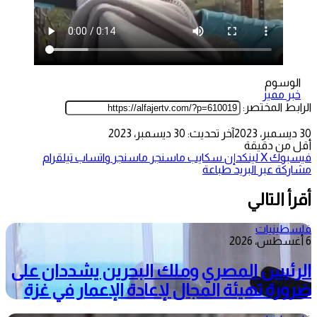
الوسوم
خبر مميز
الرابط المختصر:
30 ديسمبر، 2023
آخر تحديث: 30 ديسمبر، 2023
أقل من دقيقة
فيسبوك
‫X
لينكدإن
سكايب
ماسنجر
ماسنجر
واتساب
تيلقرام
مشاركة عبر البريد
طباعة
أقرأ التالي
فلسطينيات
6 أغسطس، 2026
الرئيس المصري وملك البحرين يشددان على
ضرورة تهيئة المجال لإعادة الإعمار في غزة