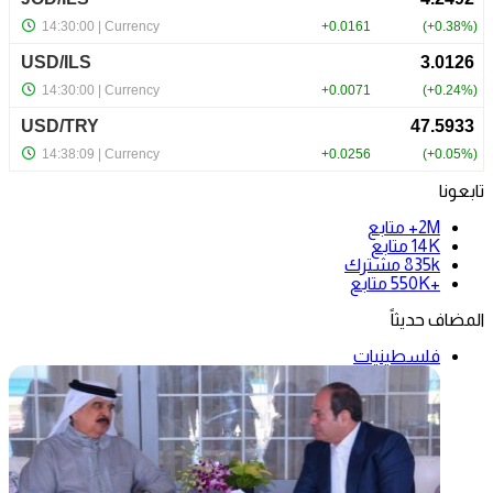
تابعونا
2M+
متابع
14K
متابع
835k
مشترك
+550K
متابع
المضاف حديثاً
فلسطينيات