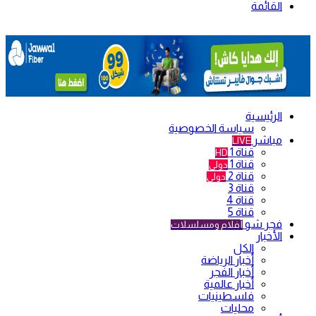
القائمة
الرئيسية
سياسة الخصوصية
مباشر
LIVE
قناة 1
HD
قناة 1
دولي
قناة 2
دولي
قناة 3
قناة 4
قناة 5
فجر شو
أفلام ومسلسلات
الأخبار
الكل
أخبار الرياضة
أخبار الفجر
أخبار عالمية
فلسطينيات
محليات