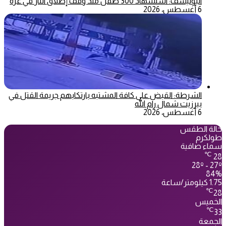
اليونيسف: استشهاد 300 طفل منذ وقف إطلاق النار في غزة
6 أغسطس، 2026
الشرطة: القبض على كافة المشتبه بارتكابهم جريمة القتل في
بيرزيت شمال رام الله
6 أغسطس، 2026
حالة الطقس
طولكرم
سماء صافية
℃
28
28º - 27º
84%
1.75 كيلومتر/ساعة
℃
28
الخميس
℃
33
الجمعة