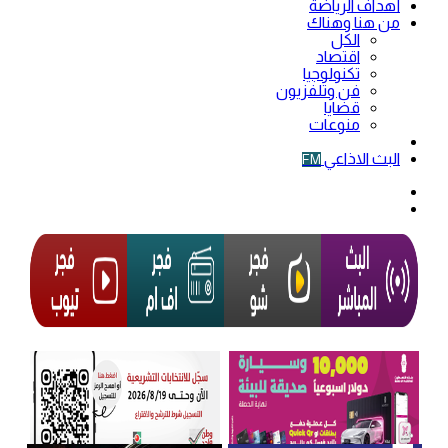
أهداف الرياضة
من هنا وهناك
الكل
اقتصاد
تكنولوجيا
فن وتلفزيون
قضايا
منوعات
فيديو
البث الاذاعي
FM
الوضع
المظلم