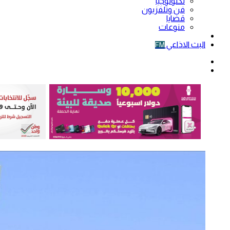
تكنولوجيا
فن وتلفزيون
قضايا
منوعات
فيديو
البث الاذاعي
FM
الوضع
المظلم