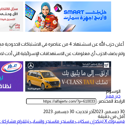
أعلن حزب الله عن اسشتهاد 4 من عناصره في الاشتباكات الحدودية مع إسرائيل، مما يرفع عدد قتلاه منذ 8 أكتوبر/تشرين الأول الماضي، إلى 132 شهيدا.
ولم يضف الحزب أي معلومات عن الاستهدافات الإسرائيلية التي أدت ل
الوسوم
خبر مميز
الرابط المختصر:
30 ديسمبر، 2023
آخر تحديث: 30 ديسمبر، 2023
أقل من دقيقة
فيسبوك
‫X
لينكدإن
سكايب
ماسنجر
ماسنجر
واتساب
تيلقرام
مشاركة عب