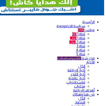
الرئيسية
سياسة الخصوصية
مباشر
LIVE
قناة 1
HD
قناة 1
دولي
قناة 2
دولي
قناة 3
قناة 4
قناة 5
فجر شو
أفلام ومسلسلات
الأخبار
الكل
أخبار الرياضة
أخبار الفجر
أخبار عالمية
فلسطينيات
محليات
أهداف الرياضة
من هنا وهناك
الكل
اقتصاد