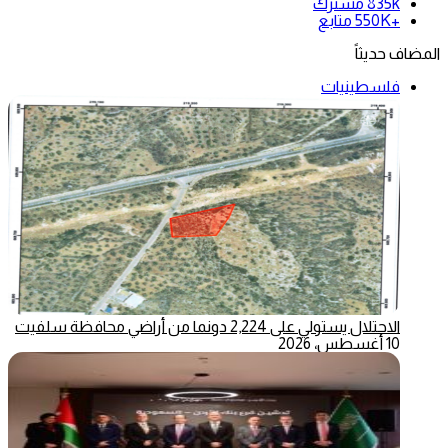
835k
مشترك
+550K
متابع
المضاف حديثاً
فلسطينيات
الاحتلال يستولي على 2,224 دونما من أراضي محافظة سلفيت
10 أغسطس، 2026