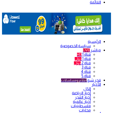
القائمة
الرئيسية
سياسة الخصوصية
مباشر
LIVE
قناة 1
HD
قناة 1
دولي
قناة 2
دولي
قناة 3
قناة 4
قناة 5
فجر شو
أفلام ومسلسلات
الأخبار
الكل
أخبار الرياضة
أخبار الفجر
أخبار عالمية
فلسطينيات
محليات