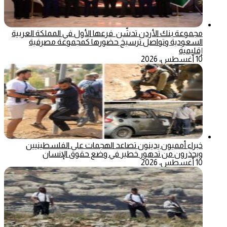
مجموعة بنك الأردن تدشّن فرعها الأول في المملكة العربية
السعودية وتواصل ترسيخ حضورها كمجموعة مصرفية
إقليمية
10 أغسطس، 2026
خبراء أمميون يدينون تصاعد الهجمات على الفلسطينيين
ويحذرون من تدهور خطير في وضع حقوق الإنسان
10 أغسطس، 2026