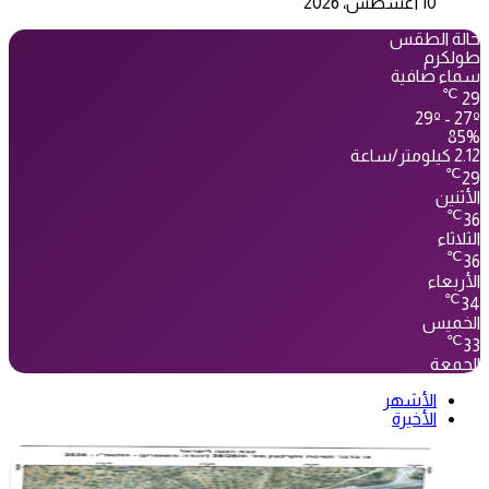
10 أغسطس، 2026
حالة الطقس
طولكرم
سماء صافية
℃
29
29º - 27º
85%
2.12 كيلومتر/ساعة
℃
29
الأثنين
℃
36
الثلاثاء
℃
36
الأربعاء
℃
34
الخميس
℃
33
الجمعة
الأشهر
الأخيرة