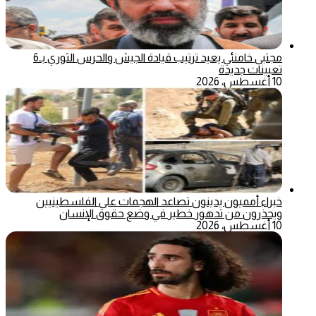
مجتبى خامنئي يعيد ترتيب قيادة الجيش والحرس الثوري بـ6
تعيينات جديدة
10 أغسطس، 2026
خبراء أمميون يدينون تصاعد الهجمات على الفلسطينيين
ويحذرون من تدهور خطير في وضع حقوق الإنسان
10 أغسطس، 2026