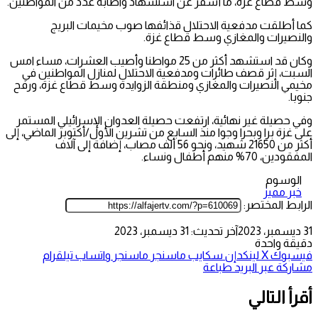
وسط قطاع غزة، ما أسفر عن استشهاد واصابة عدد من المواطنين.
كما أطلقت مدفعية الاحتلال قذائفها صوب مخيمات البريج
والنصيرات والمغازي وسط قطاع غزة.
وكان قد استشهد أكثر من 25 مواطنا وأصيب العشرات، مساء امس
السبت، إثر قصف طائرات ومدفعية الاحتلال لمنازل المواطنين في
مخيمي النصيرات والمغازي ومنطقة الزوايدة وسط قطاع غزة، ورفح
جنوبا.
وفي حصيلة غير نهائية، ارتفعت حصيلة العدوان الإسرائيلي المستمر
على غزة برا وبحرا وجوا منذ السابع من تشرين الأول/أكتوبر الماضي، إلى
أكثر من 21650 شهيد، ونحو 56 ألف مصاب، إضافة إلى آلاف
المفقودين، 70% منهم أطفال ونساء.
الوسوم
خبر مميز
الرابط المختصر:
31 ديسمبر، 2023
آخر تحديث: 31 ديسمبر، 2023
دقيقة واحدة
فيسبوك
‫X
لينكدإن
سكايب
ماسنجر
ماسنجر
واتساب
تيلقرام
مشاركة عبر البريد
طباعة
أقرأ التالي