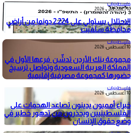
فلسطينيات
10 أغسطس، 2026
الاحتلال يستولي على 2,224 دونما من أراضي
محافظة سلفيت
فلسطينيات
10 أغسطس، 2026
مجموعة بنك الأردن تدشّن فرعها الأول في
المملكة العربية السعودية وتواصل ترسيخ
حضورها كمجموعة مصرفية إقليمية
فلسطينيات
10 أغسطس، 2026
خبراء أمميون يدينون تصاعد الهجمات على
الفلسطينيين ويحذرون من تدهور خطير في
وضع حقوق الإنسان