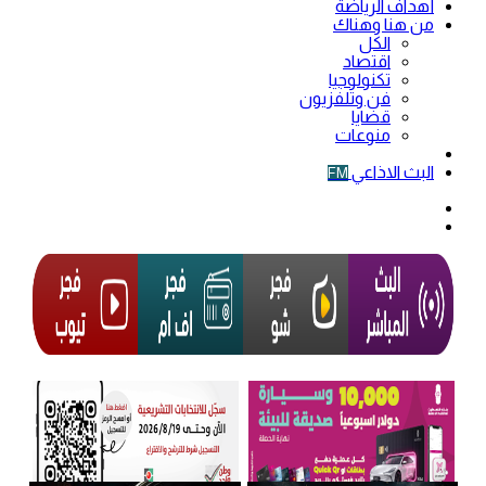
أهداف الرياضة
من هنا وهناك
الكل
اقتصاد
تكنولوجيا
فن وتلفزيون
قضايا
منوعات
فيديو
البث الاذاعي
FM
الوضع
المظلم