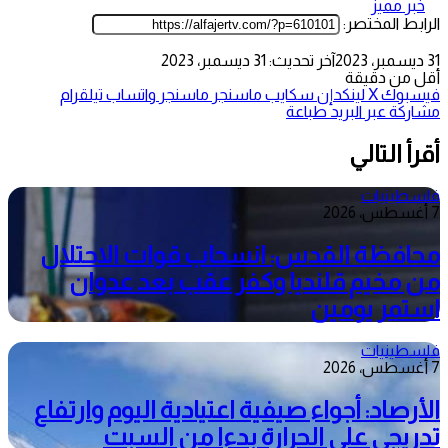
خبر مميز
الرابط المختصر:
31 ديسمبر، 2023
آخر تحديث: 31 ديسمبر، 2023
أقل من دقيقة
فيسبوك
‫X
لينكدإن
سكايب
ماسنجر
ماسنجر
واتساب
تيلقرام
مشاركة عبر البريد
طباعة
أقرأ التالي
فلسطينيات
7 أغسطس، 2026
محافظة القدس: انسحاب قوات الاحتلال
من مخيم قلنديا وكفر عقب بعد عدوان
استمر يومين
فلسطينيات
7 أغسطس، 2026
الأرصاد: أجواء صيفية اعتيادية اليوم وارتفاع
تدريجي على الحرارة بدءا من السبت