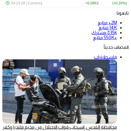
تابعونا
2M+
متابع
14K
متابع
835k
مشترك
+550K
متابع
المضاف حديثاً
فلسطينيات
محافظة القدس: انسحاب قوات الاحتلال من مخيم قلنديا وكفر