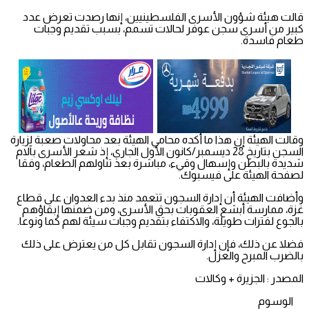
قالت هيئة شؤون الأسرى الفلسطينيين، إنها رصدت تعرض عدد
كبير من أسرى سجن عوفر لحالات تسمم، بسبب تقديم وجبات
طعام فاسدة.
وقالت الهيئة إن هذا ما أكده محامي الهيئة بعد محاولات صعبة لزيارة
السجن بتاريخ 28 ديسمبر/كانون الأول الجاري، إذ شعر الأسرى بآلام
شديدة بالبطن وإسهال وقيء، مباشرة بعد تناولهم الطعام، وفقا
لصفحة الهيئة على فيسبوك.
وأضافت الهيئة أن إدارة السجون تتعمد منذ بدء العدوان على قطاع
غزة، ممارسة أبشع العقوبات بحق الأسرى، ومن ضمنها إبقاؤهم
بالجوع لفترات طويلة، والاكتفاء بتقديم وجبات سيئة لهم كما ونوعا.
فضلا عن ذلك، فإن إدارة السجون تقابل كل من يعترض على ذلك
بالضرب المبرح والعزل.
المصدر : الجزيرة + وكالات
الوسوم