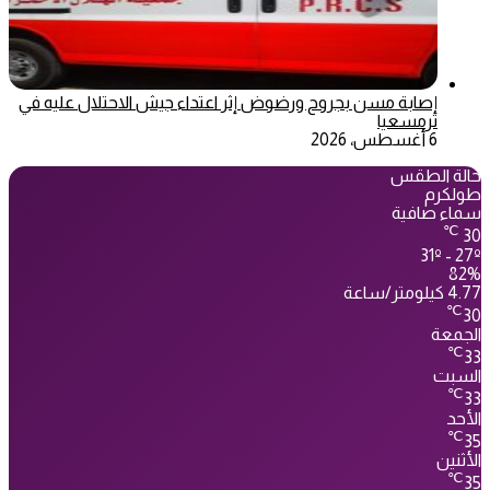
إصابة مسن بجروح ورضوض إثر اعتداء جيش الاحتلال عليه في
ترمسعيا
6 أغسطس، 2026
حالة الطقس
طولكرم
سماء صافية
℃
30
31º - 27º
82%
4.77 كيلومتر/ساعة
℃
30
الجمعة
℃
33
السبت
℃
33
الأحد
℃
35
الأثنين
℃
35