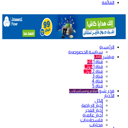
القائمة
الرئيسية
سياسة الخصوصية
مباشر
LIVE
قناة 1
HD
قناة 1
دولي
قناة 2
دولي
قناة 3
قناة 4
قناة 5
فجر شو
أفلام ومسلسلات
الأخبار
الكل
أخبار الرياضة
أخبار الفجر
أخبار عالمية
فلسطينيات
محليات