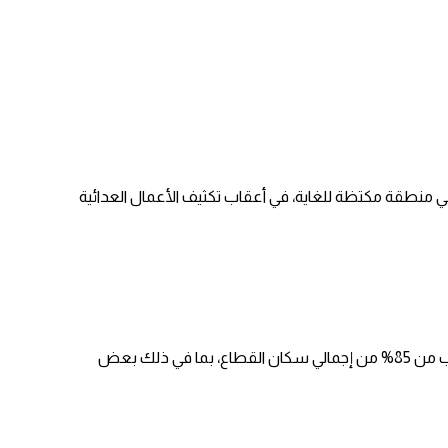
ي منطقة مكتظة للغاية، في أعقاب تكثيف الأعمال العدائية
وبحلول نهاية عام 2023، ووفقًا لوكالة غوث وتشغيل اللاجئين الفلسطينيين (أونروا)، يقدر عدد النازحين في غزة بنحو 1.9 مليون شخص، أو ما يقرب من 85% من إجمالي سكان القطاع، بما في ذلك بعض