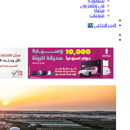
تكنولوجيا
فن وتلفزيون
قضايا
منوعات
فيديو
البث الاذاعي
FM
الوضع
المظلم