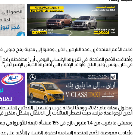
قالت الأمم المتحدة إن عدد النازحين الذين وصلوا إلى مدينة رفح جنوبي قطا
وأضافت الأمم المتحدة، في تقريرها الإنساني اليومي، أن “محافظة رفح
في خان يونس ودير البلح، وأوامر الإخلاء التي أصدرها الجيش الإسرائيلي”.
الذين نزحوا عدة مرات، حيث تضطر العائلات إلى الانتقال بشكل متكرر في
ويعيش ما يقرب من 1.4 مليون نازح في 155 منشأة تابعة للأونروا في جميع المحافظات الخمس.
وأعادت مفوضية الأمم المتحدة السامية لحقوق الإنسان التأكيد على عد