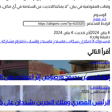
وقالت المفوضية في بيان: “لا يمكننا الحديث عن السلامة في أي مكان، فا
الوسوم
خبر مميز
الرابط المختصر:
4 يناير، 2024
آخر تحديث: 4 يناير، 2024
دقيقة واحدة
فيسبوك
‫X
لينكدإن
سكايب
ماسنجر
ماسنجر
واتساب
تيلقرام
مشاركة عب
أقرأ التالي
فلسطينيات
6 أغسطس، 2026
إصابة مسن بجروح ورضوض إثر اعتداء جيش الا
فلسطينيات
6 أغسطس، 2026
الرئيس المصري وملك البحرين يشددان على ضرور