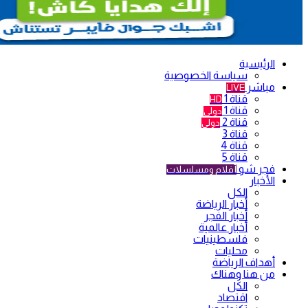
الرئيسية
سياسة الخصوصية
مباشر
LIVE
قناة 1
HD
قناة 1
دولي
قناة 2
دولي
قناة 3
قناة 4
قناة 5
فجر شو
أفلام ومسلسلات
الأخبار
الكل
أخبار الرياضة
أخبار الفجر
أخبار عالمية
فلسطينيات
محليات
أهداف الرياضة
من هنا وهناك
الكل
اقتصاد