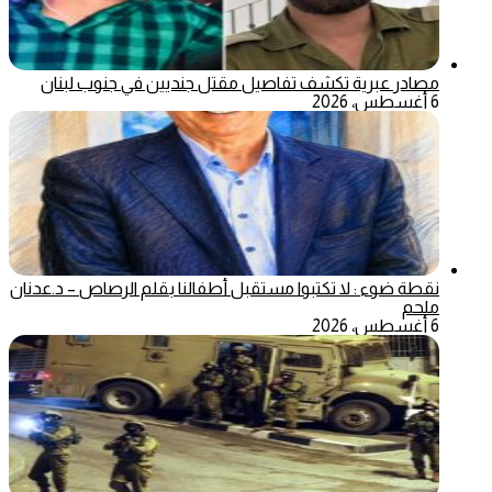
مصادر عبرية تكشف تفاصيل مقتل جنديين في جنوب لبنان
6 أغسطس، 2026
نقطة ضوء : لا تكتبوا مستقبل أطفالنا بقلم الرصاص – د.عدنان
ملحم
6 أغسطس، 2026