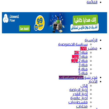
القائمة
الرئيسية
سياسة الخصوصية
مباشر
LIVE
قناة 1
HD
قناة 1
دولي
قناة 2
دولي
قناة 3
قناة 4
قناة 5
فجر شو
أفلام ومسلسلات
الأخبار
الكل
أخبار الرياضة
أخبار الفجر
أخبار عالمية
فلسطينيات
محليات