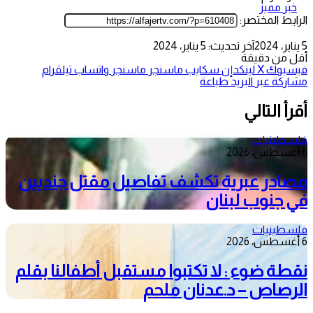
خبر مميز
الرابط المختصر:
5 يناير، 2024
آخر تحديث: 5 يناير، 2024
أقل من دقيقة
فيسبوك
‫X
لينكدإن
سكايب
ماسنجر
ماسنجر
واتساب
تيلقرام
مشاركة عبر البريد
طباعة
أقرأ التالي
فلسطينيات
6 أغسطس، 2026
مصادر عبرية تكشف تفاصيل مقتل جنديين
في جنوب لبنان
فلسطينيات
6 أغسطس، 2026
نقطة ضوء : لا تكتبوا مستقبل أطفالنا بقلم
الرصاص – د.عدنان ملحم