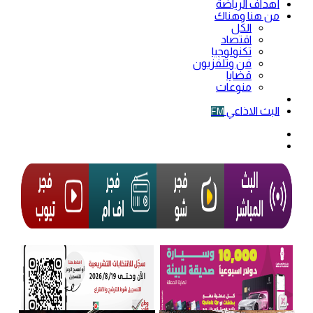
أهداف الرياضة
من هنا وهناك
الكل
اقتصاد
تكنولوجيا
فن وتلفزيون
قضايا
منوعات
فيديو
البث الاذاعي
FM
الوضع
المظلم