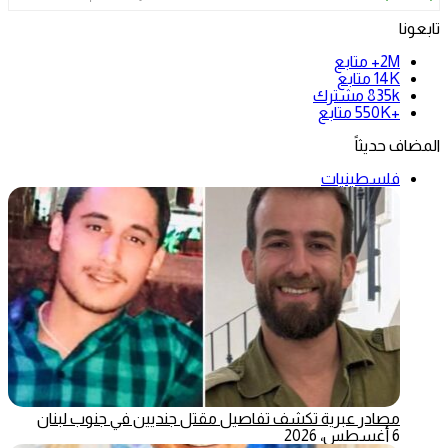
تابعونا
2M+
متابع
14K
متابع
835k
مشترك
+550K
متابع
المضاف حديثاً
فلسطينيات
مصادر عبرية تكشف تفاصيل مقتل جنديين في جنوب لبنان
6 أغسطس، 2026