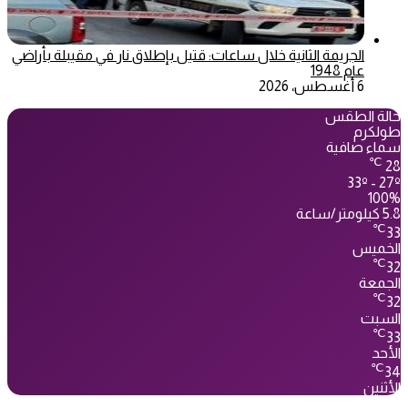
الجريمة الثانية خلال ساعات: قتيل بإطلاق نار في مقيبلة بأراضي
عام 1948
6 أغسطس، 2026
حالة الطقس
طولكرم
سماء صافية
℃
28
33º - 27º
100%
5.8 كيلومتر/ساعة
℃
33
الخميس
℃
32
الجمعة
℃
32
السبت
℃
33
الأحد
℃
34
الأثنين