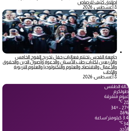
اطلاق كثيف للرصاص
8 أغسطس، 2026
جامعة القدس تختتم فعاليات حفل تخريج الفوج الخامس
والأربعين لكليات طب الأسنان والدعوة وأصول الدين والحقوق
والأعمال والاقتصاد والعلوم والتكنولوجيا والعلوم التربوية
والآداب
8 أغسطس، 2026
حالة الطقس
طولكرم
غيوم متفرقة
℃
28
34º - 27º
86%
3.4 كيلومتر/ساعة
℃
34
الأحد