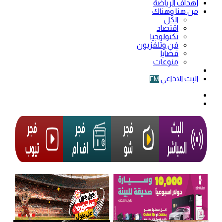
أهداف الرياضة
من هنا وهناك
الكل
اقتصاد
تكنولوجيا
فن وتلفزيون
قضايا
منوعات
فيديو
البث الاذاعي
FM
الوضع
المظلم