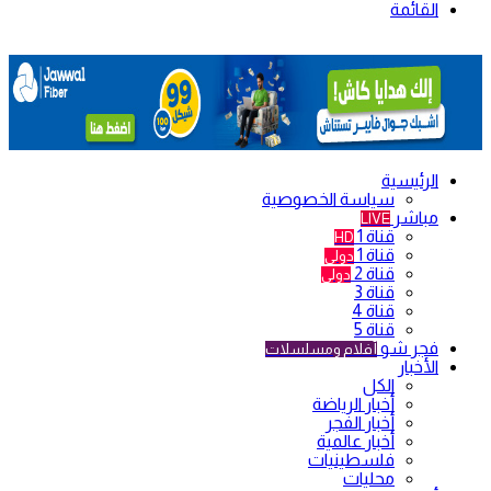
القائمة
الرئيسية
سياسة الخصوصية
مباشر
LIVE
قناة 1
HD
قناة 1
دولي
قناة 2
دولي
قناة 3
قناة 4
قناة 5
فجر شو
أفلام ومسلسلات
الأخبار
الكل
أخبار الرياضة
أخبار الفجر
أخبار عالمية
فلسطينيات
محليات