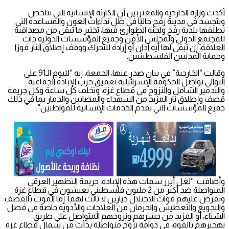
أكدت وزارة الخارجية والمغتربين أن الكارثة الإنسانية التي تتلخص
وتتجسد في مدينة رفح حاليًا في ظل نداءات العون والمساعدة التي
تطلقها بلدية رفح ولجنة الطوارئ فيها، تختبر ما تبقى من مصداقية
للمجتمع الدولي ولمجلس الأمن وجميع المؤسسات الدولية ذات
العلاقة، إن تبقى لها أية آذان أو إرادة للتحرك ووقف إطلاق النار فورًا
وحماية المدنيين الفلسطينيين.
وقالت “الخارجية” في بيان صدر عنها، الجمعة، إنه “لليوم الـ91 على
التوالي تواصل الحكومة الإسرائيلية تعميق حرب الإبادة الجماعية
والتدمير الشامل والنزوح في قطاع غزة، وتخلف كل ساعة وكل جريمة
قصف وإطلاق نار المزيد من الشهداء والمصابين والدمار بما في ذلك
جميع المؤسسات التي تقدم الخدمات الإنسانية للمواطنين”.
وأضافت: “لعل أبرز سمات هذه الإبادة، جريمة التطهير العرقي
المتواصلة ضد أكثر من 2 مليون فلسطيني يعيشون في قطاع غزة
وتفرض عليهم قوات الاحتلال خيارين لا ثالث لهما: إما الموت بالقصف
والتجويع والتعطيش والحرمان من العلاجات والأدوية خاصة في فصل
الشتاء، أو المزيد من حشرهم ونزوحهم المتواصل على طريق
تهجيرهم بالقوة، في دوامة نزوح متواصلة بدأت من شمال قطاع غزة