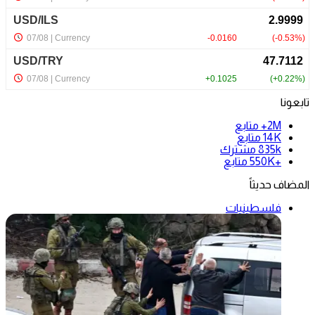
تابعونا
2M+
متابع
14K
متابع
835k
مشترك
+550K
متابع
المضاف حديثاً
فلسطينيات