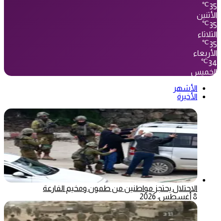
℃
35
الأثنين
℃
35
الثلاثاء
℃
35
الأربعاء
℃
34
الخميس
الأشهر
الأخيرة
الاحتلال يحتجز مواطنين من طمون ومخيم الفارعة
8 أغسطس، 2026