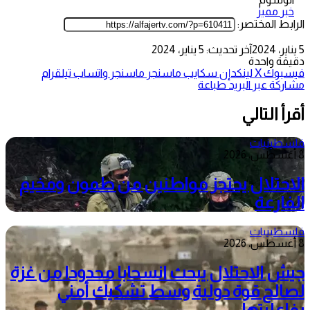
خبر مميز
الرابط المختصر:
5 يناير، 2024
آخر تحديث: 5 يناير، 2024
دقيقة واحدة
فيسبوك
‫X
لينكدإن
سكايب
ماسنجر
ماسنجر
واتساب
تيلقرام
مشاركة عبر البريد
طباعة
أقرأ التالي
فلسطينيات
8 أغسطس، 2026
الاحتلال يحتجز مواطنين من طمون ومخيم
الفارعة
فلسطينيات
8 أغسطس، 2026
جيش الاحتلال يبحث انسحابا محدودا من غزة
لصالح قوة دولية وسط تشكيك أمني
بفاعليتها