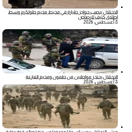
الاحتلال ينصب حواجز طيارة في محيط مخيم طولكرم وسط
اطلاق كثيف للرصاص
8 أغسطس، 2026
الاحتلال يحتجز مواطنين من طمون ومخيم الفارعة
8 أغسطس، 2026
جيش الاحتلال يبحث انسحابا محدودا من غزة لصالح قوة دولية