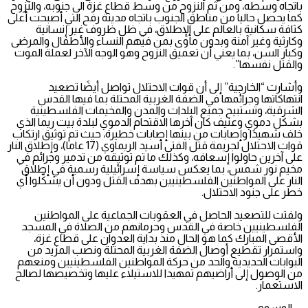
باتجاه وسطه، ومن ثم النزوح من وسط قطاع غزة الى جنوبه، والنزوح
كما يحصل حاليا من مناطق الجنوب باتجاه مدينة رفح التي أصبحت أعلى
كثافة سكانية بالعالم على الإطلاق، في ظل ظروف غير إنسانية
وكارثية وغير آمنة وبدون مأوى بمن فيهم النساء والأطفال والمرضى
وكبار السن، بما يعني أن تعميق النزوح وهو الوجه الآخر لعملة الموت
والقتل نفسها”.
وأشارت “الخارجية” إلى أن قوات الاحتلال تواصل أيضًا تصعيد
انتهاكاتها وجرائمها في الضفة الغربية المحتلة بما فيها القدس
الشرقية، وتستبيح جميع البلدات والمدن والمخيمات الفلسطينية
بشكل دموي وعنيف كان آخرها الاقتحام الدموي لبلدة بيت ريما الذي
خلف شهيدًا وإصابات من بينها إصابات خطيرة، حيث تم توثيق ارتكاب
قوات الاحتلال لجريمة قتل الفتى أسيد الريماوي (17 عاما)، وإطلاق النار
على آخرين حاولوا إسعافه، وكذلك ما تم توثيقه من تدمير وجرائم في
مخيم نور شمس، بما يعكس سياسة إسرائيلية رسمية في إطلاق
النار على المواطنين الفلسطينيين بهدف القتل ودون أن يشكّلوا أي
خطر على جنود الاحتلال.
ولفتت للتصعيد الحاصل في العقوبات الجماعية على المواطنين
الفلسطينيين خاصة في القدس وحرمانهم من الصلاة في المسجد
الأقصى المبارك كما هو الحال منذ بداية العدوان على قطاع غزة،
واستمرار تقطيع أوصال الضفة الغربية المحتلة ونصب المزيد من
البوابات الحديدية والحد من حركة المواطنين الفلسطينيين ومنعهم
من الوصول إلى أراضيهم تمهيدا للاستيلاء عليها وتخصيصها لصالح
الاستعمار.
الوسوم