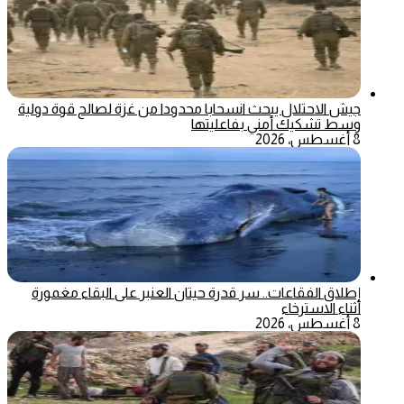
جيش الاحتلال يبحث انسحابا محدودا من غزة لصالح قوة دولية
وسط تشكيك أمني بفاعليتها
8 أغسطس، 2026
إطلاق الفقاعات.. سر قدرة حيتان العنبر على البقاء مغمورة
أثناء الاسترخاء
8 أغسطس، 2026