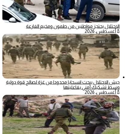
الاحتلال يحتجز مواطنين من طمون ومخيم الفارعة
8 أغسطس، 2026
جيش الاحتلال يبحث انسحابا محدودا من غزة لصالح قوة دولية
وسط تشكيك أمني بفاعليتها
8 أغسطس، 2026