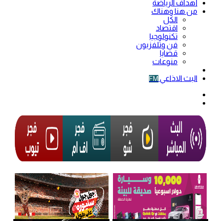
أهداف الرياضة
من هنا وهناك
الكل
اقتصاد
تكنولوجيا
فن وتلفزيون
قضايا
منوعات
فيديو
البث الاذاعي
FM
الوضع
المظلم