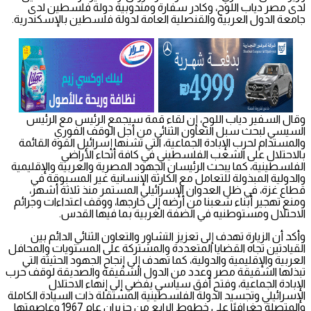
لدى مصر دياب اللوح، وكادر سفارة ومندوبية دولة فلسطين لدى
جامعة الدول العربية والقنصلية العامة لدولة فلسطين بالإسكندرية.
وقال السفير دياب اللوح، إن لقاء قمة سيجمع الرئيس مع الرئيس
السيسي لبحث سبل التعاون الثنائي من أجل الوقف الفوري
والمستدام لحرب الإبادة الجماعية، التي تشنها إسرائيل القوة القائمة
بالاحتلال على الشعب الفلسطيني في كافة أنحاء الأراضي
الفلسطينية، كما يبحث الرئيسان الجهود المصرية والعربية والإقليمية
والدولية المبذولة للتعامل مع الكارثة الإنسانية غير المسبوقة في
قطاع غزة، في ظل العدوان الإسرائيلي المستمر منذ ثلاثة أشهر،
ومنع تهجير أبناء شعبنا من أرضه إلى خارجها، ووقف اعتداءات وجرائم
الاحتلال ومستوطنيه في الضفة الغربية بما فيها القدس.
وأكد أن الزيارة تهدف إلى تعزيز التشاور والتعاون الثنائي الدائم بين
القيادتين تجاه القضايا المتعددة والمشتركة على المستويات والمحافل
العربية والإقليمية والدولية، كما تهدف إلى إنجاح الجهود الحثيثة التي
تبذلها الشقيقة مصر وعدد من الدول الشقيقة والصديقة لوقف حرب
الإبادة الجماعية، وفتح أفق سياسي يفضي إلى إنهاء الاحتلال
الإسرائيلي وتجسيد الدولة الفلسطينية المستقلة ذات السيادة الكاملة
والمتصلة جغرافيًا على خطوط الرابع من حزيران عام 1967 وعاصمتها