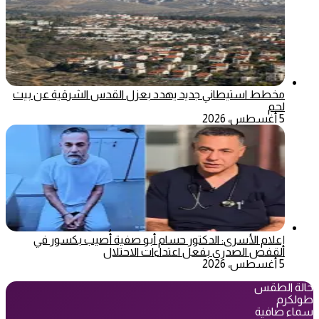
مخطط استيطاني جديد يهدد بعزل القدس الشرقية عن بيت
لحم
5 أغسطس، 2026
إعلام الأسرى: الدكتور حسام أبو صفية أُصيب بكسور في
القفص الصدري بفعل اعتداءات الاحتلال
5 أغسطس، 2026
حالة الطقس
طولكرم
سماء صافية