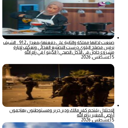
صنعت لذاتها مملكة والثانية على دفعتها بمعدل 91.2 .. الشيف
نرمين مصلح البلوي درست التصنيع الغذائي وتعكف لإنارة
مشروع خاص في الأكل الصحي ( الكيتو ) في رام الله
5 أغسطس، 2026
الاحتلال يقتحم كفر مالك ودير جرير ومستوطنون يهاجمون
أراضي المغير برام الله
5 أغسطس، 2026