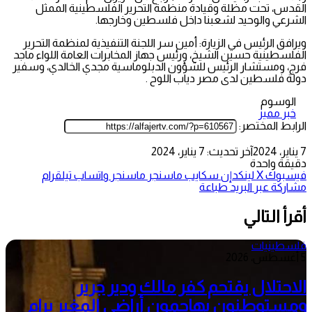
القدس، تحت مظلة وقيادة منظمة التحرير الفلسطينية الممثل
الشرعي والوحيد لشعبنا داخل فلسطين وخارجها.
ويرافق الرئيس في الزيارة: أمين سر اللجنة التنفيذية لمنظمة التحرير
الفلسطينية حسين الشيخ، ورئيس جهاز المخابرات العامة اللواء ماجد
فرج، ومستشار الرئيس للشؤون الدبلوماسية مجدي الخالدي، وسفير
دولة فلسطين لدى مصر دياب اللوح .
الوسوم
خبر مميز
الرابط المختصر:
7 يناير، 2024
آخر تحديث: 7 يناير، 2024
دقيقة واحدة
فيسبوك
‫X
لينكدإن
سكايب
ماسنجر
ماسنجر
واتساب
تيلقرام
مشاركة عبر البريد
طباعة
أقرأ التالي
فلسطينيات
5 أغسطس، 2026
الاحتلال يقتحم كفر مالك ودير جرير
ومستوطنون يهاجمون أراضي المغير برام