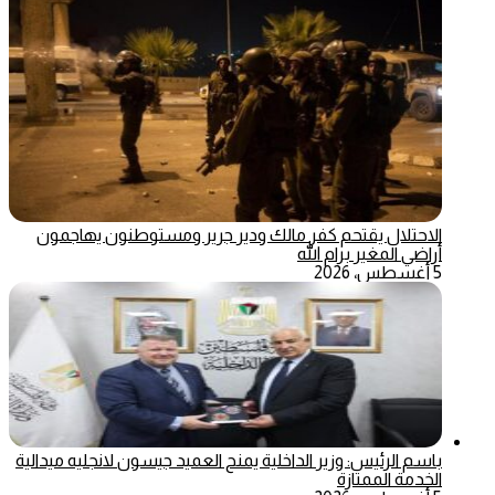
الاحتلال يقتحم كفر مالك ودير جرير ومستوطنون يهاجمون
أراضي المغير برام الله
5 أغسطس، 2026
باسم الرئيس: وزير الداخلية يمنح العميد جيسون لانجليه ميدالية
الخدمة الممتازة