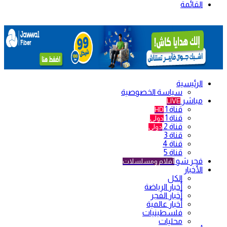
القائمة
الرئيسية
سياسة الخصوصية
مباشر
LIVE
قناة 1
HD
قناة 1
دولي
قناة 2
دولي
قناة 3
قناة 4
قناة 5
فجر شو
أفلام ومسلسلات
الأخبار
الكل
أخبار الرياضة
أخبار الفجر
أخبار عالمية
فلسطينيات
محليات