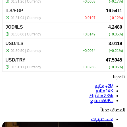
تابعونا
2M+
متابع
14K
متابع
835k
مشترك
+550K
متابع
المضاف حديثاً
فلسطينيات