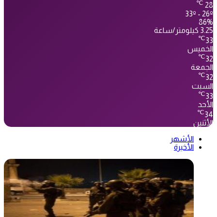
℃
28
33º - 26º
86%
3.25 كيلومتر/ساعة
℃
33
الخميس
℃
32
الجمعة
℃
32
السبت
℃
33
الأحد
℃
34
الأثنين
الأشهر
الأخيرة