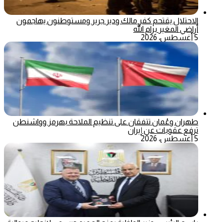
الاحتلال يقتحم كفر مالك ودير جرير ومستوطنون يهاجمون
أراضي المغير برام الله
5 أغسطس، 2026
طهران وعُمان تتفقان على تنظيم الملاحة بهرمز وواشنطن
ترفع عقوبات عن إيران
5 أغسطس، 2026