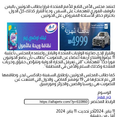
اعتمد مجلس الأمن التابع للأمم المتحدة قرارا يطالب الحوثيين باليمن
بالوقف الفوري للهجمات على السفن. ودعا القرار كذلك كلّ الدول
باحترام حظر الأسلحة المفروض على الحوثيين.
والقرار الذي صاغته الولايات المتّحدة واليابان واعتمده المجلس بأغلبية
11 عضواً وامتناع أربعة أعضاء عن التصويت “يطالب بأن يضع الحوثيون
فوراً حدّاً” للهجمات “التي تعرقل التجارة الدولية وتقوّض حقوق وحريات
الملاحة وكذلك السلم والأمن في المنطقة”.
كما طالب المجلس الحوثيين بإطلاق السفينة جالاكسي ليدر، وطاقمها
التي تم احتجازها في 19 نوفمبر الماضي. والدول التي امتنعت عن
التصويت هي روسيا والصين والجزائر وموزمبيق.
الوسوم
خبر مميز
الرابط المختصر:
11 يناير، 2024
آخر تحديث: 11 يناير، 2024
أقل من دقيقة