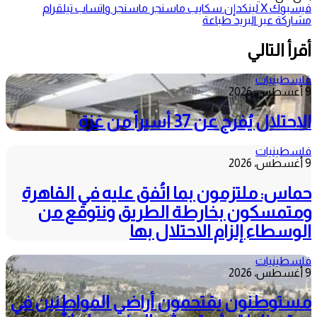
فيسبوك
‫X
لينكدإن
سكايب
ماسنجر
ماسنجر
واتساب
تيلقرام
مشاركة عبر البريد
طباعة
أقرأ التالي
فلسطينيات
9 أغسطس، 2026
الاحتلال يُفرج عن 37 أسيراً من غزة
فلسطينيات
9 أغسطس، 2026
حماس: ملتزمون بما اتُفق عليه في القاهرة
ومتمسكون بخارطة الطريق ونتوقع من
الوسطاء إلزام الاحتلال بها
فلسطينيات
9 أغسطس، 2026
مستوطنون يقتحمون أراضي المواطنين في