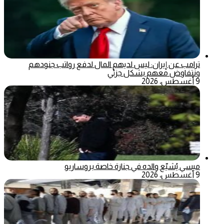
ترامب عن إيران: ليس لديهم المال لدفع رواتب جنودهم
ونتفاوض معهم بشكل جزئي
9 أغسطس، 2026
ميسي يُشيّع والده في جنازة خاصة بروساريو
9 أغسطس، 2026