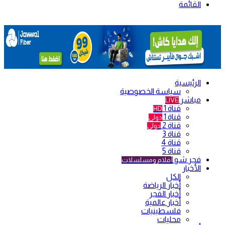
القائمة
الرئيسية
سياسة الخصوصية
مباشر
LIVE
قناة 1
HD
قناة 1
دولي
قناة 2
دولي
قناة 3
قناة 4
قناة 5
فجر شو
أفلام ومسلسلات
الأخبار
الكل
أخبار الرياضة
أخبار الفجر
أخبار عالمية
فلسطينيات
محليات