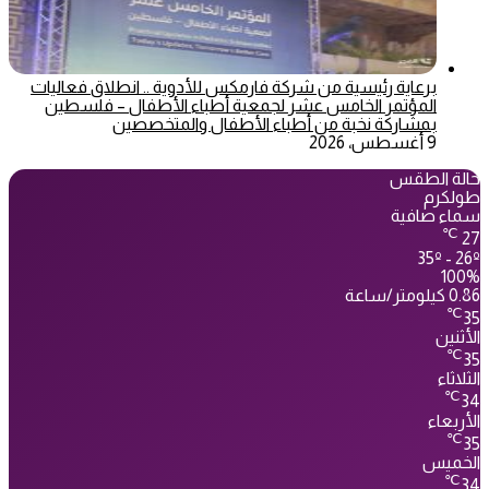
برعاية رئيسية من شركة فارمكس للأدوية .. انطلاق فعاليات
المؤتمر الخامس عشر لجمعية أطباء الأطفال – فلسطين
بمشاركة نخبة من أطباء الأطفال والمتخصصين
9 أغسطس، 2026
حالة الطقس
طولكرم
سماء صافية
℃
27
35º - 26º
100%
0.86 كيلومتر/ساعة
℃
35
الأثنين
℃
35
الثلاثاء
℃
34
الأربعاء
℃
35
الخميس
℃
34