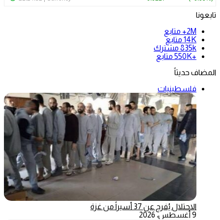
تابعونا
2M+
متابع
14K
متابع
835k
مشترك
+550K
متابع
المضاف حديثاً
فلسطينيات
الاحتلال يُفرج عن 37 أسيراً من غزة
9 أغسطس، 2026