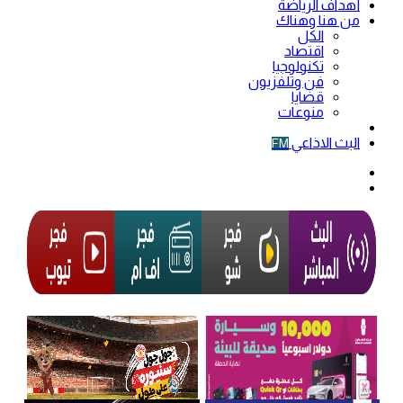
أهداف الرياضة
من هنا وهناك
الكل
اقتصاد
تكنولوجيا
فن وتلفزيون
قضايا
منوعات
فيديو
البث الاذاعي
FM
الوضع
المظلم