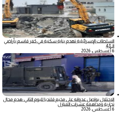
السلطات الإسرائيلية تهدم بناية سكنية في كفر قاسم بأراضي
الـ48
6 أغسطس، 2026
الاحتلال يواصل عدوانه على مخيم قلنديا لليوم الثاني: هدم محال
تجارية ومداهمة عشرات المنازل
6 أغسطس، 2026
‫X
تيلقرام
ماسنجر
ماسنجر
واتساب
فيسبوك