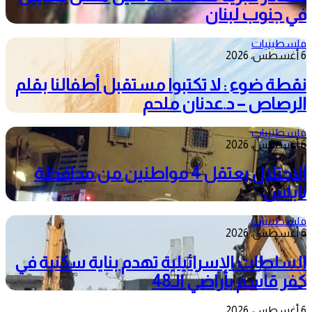
في جنوب لبنان
فلسطينيات
6 أغسطس، 2026
نقطة ضوء : لا تكتبوا مستقبل أطفالنا بقلم
الرصاص – د.عدنان ملحم
فلسطينيات
6 أغسطس، 2026
الاحتلال يعتقل 4 مواطنين من محافظة
نابلس
فلسطينيات
6 أغسطس، 2026
السلطات الإسرائيلية تهدم بناية سكنية في
كفر قاسم بأراضي الـ48
6 أغسطس، 2026