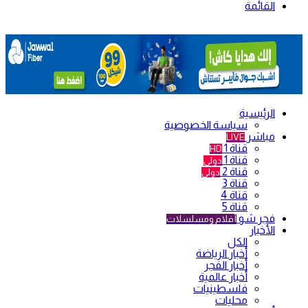
القائمة
الرئيسية
سياسة الخصوصية
مباشر
LIVE
قناة 1
HD
قناة 1
دولي
قناة 2
دولي
قناة 3
قناة 4
قناة 5
فجر شو
أفلام ومسلسلات
الأخبار
الكل
أخبار الرياضة
أخبار الفجر
أخبار عالمية
فلسطينيات
محليات