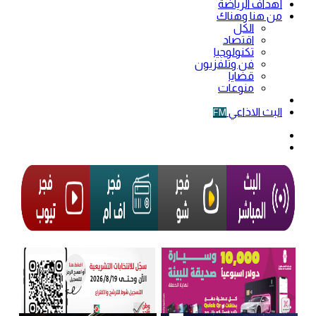
أهداف الرياضة
من هنا وهناك
الكل
اقتصاد
تكنولوجيا
فن وتلفزيون
قضايا
منوعات
فيديو
البث الاذاعي
FM
الوضع
المظلم