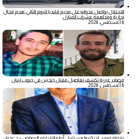
الاحتلال يواصل عدوانه على مخيم قلنديا لليوم الثاني: هدم محال
تجارية ومداهمة عشرات المنازل
6 أغسطس، 2026
مصادر عبرية تكشف تفاصيل مقتل جنديين في جنوب لبنان
6 أغسطس، 2026
نقطة ضوء : لا تكتبوا مستقبل أطفالنا بقلم الرصاص – د.عدنان