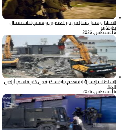
الاحتلال يعتقل شابا من دير الغصون ويقتحم بلدات شمال
طولكرم
6 أغسطس، 2026
السلطات الإسرائيلية تهدم بناية سكنية في كفر قاسم بأراضي
الـ48
6 أغسطس، 2026