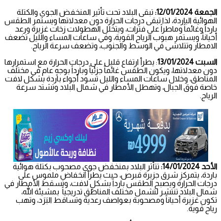
الجمعة 12/01/2024:
تبقى البلاد تحت تأثير المنخفض الجوي والكتلة
الهوائية الباردة، لذا تبقى درجات الحرارة دون معدلاتها ويستمر الطقس
بارداً وغائماً وماطراً على فترات، ويتخلل الهطولات زخات غزيرة ورعد
أحياناً، ويستمر هبوب الرياح القوية، وفي ساعات المساء والليل تضعف
الامطار وتتلاشى في الوسط والجنوب، وتضعف سرعة الرياح.
السبت 13/01/2024
: يطرأ ارتفاع قليل على درجات الحرارة مع استمرارها
دون معدلاتها، ويكون الطقس غائماً جزئياً وبارداً بوجهٍ عام في مختلف
المناطق، وخلال ساعات المساء والليل تسود أجواء باردة بشكل لافت
خاصة فوق الجبال، وتهطل الأمطار في شمال البلاد وتشتد سرعة
الرياح.
الأحد 14/01/2024:
تتأثر البلاد بمنخفض جوي مصحوب بكتلة هوائية
باردة، يتمركز شرق جزيرة قبرص، حيث يطرأ انخفاض ملموس على
درجات الحرارة ويصبح الطقس بارداً بشكلٍ لافت، وتسقط الأمطار في
شمال البلاد تنتشر لتشمل مختلف المناطق تدريجياً بمشيئة الله،
تكون غزيرة أحياناً ومصحوبة بعواصف رعدية وتساقط البَرَد، وتهب
رياح قوية.