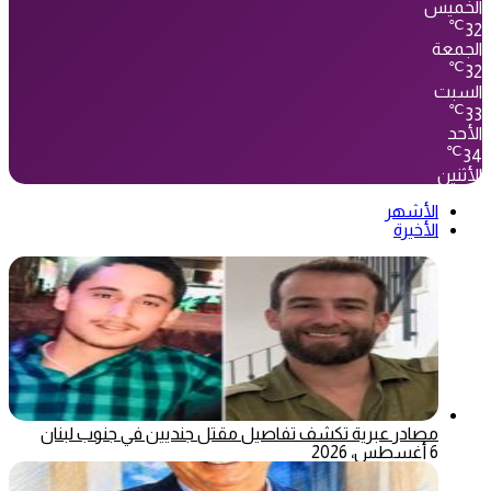
الخميس
℃
32
الجمعة
℃
32
السبت
℃
33
الأحد
℃
34
الأثنين
الأشهر
الأخيرة
مصادر عبرية تكشف تفاصيل مقتل جنديين في جنوب لبنان
6 أغسطس، 2026