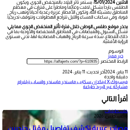
الاثنين 15/01/2024:
يستمر تأثر البلاد بالمنخفض الجوي، ويكون
الطقس بارداً بشكلٍ لافت وغائماً وماطراً على فترات في معظم
المناطق بمشيئة الله، وتكون الأمطار غزيرة رعدية أحياناً وتهب رياح
قوية، وفي ساعات المساء والليل تتراجع الهطولات وتتوقف تدريجياً.
يحذر موقع طقس الوطن خلال فترة تأثير المنخفض الجوي مما يلي:
تشكل السيول والفيضانات في المناطق المنخفضة والأودية بما في
ذلك القطاع، شدة سرعة الرياح والهبات المصاحبة لها، تدني مستوى
الرؤية الأفقية.
الوسوم
خبر مميز
الرابط المختصر:
11 يناير، 2024
آخر تحديث: 11 يناير، 2024
دقيقة واحدة
فيسبوك
‫X
لينكدإن
سكايب
ماسنجر
ماسنجر
واتساب
تيلقرام
مشاركة عبر البريد
طباعة
أقرأ التالي
فلسطينيات
6 أغسطس، 2026
مصادر عبرية تكشف تفاصيل مقتل جنديين