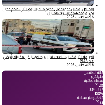
الاحتلال يواصل عدوانه على مخيم قلنديا لليوم الثاني: هدم محال
تجارية ومداهمة عشرات المنازل
6 أغسطس، 2026
الجريمة الثانية خلال ساعات: قتيل بإطلاق نار في مقيبلة بأراضي
عام 1948
6 أغسطس، 2026
حالة الطقس
طولكرم
سماء صافية
℃
28
33º - 27º
100%
6.1 كيلومتر/ساعة
℃
33