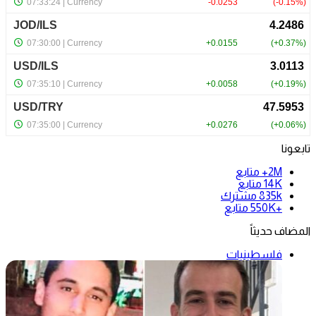
تابعونا
2M+
متابع
14K
متابع
835k
مشترك
+550K
متابع
المضاف حديثاً
فلسطينيات