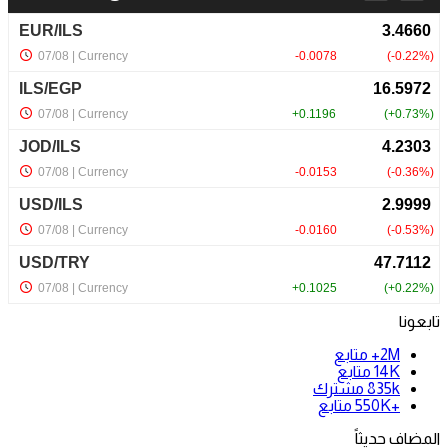
تابعونا
2M+
متابع
14K
متابع
835k
مشترك
+550K
متابع
المضاف حديثاً