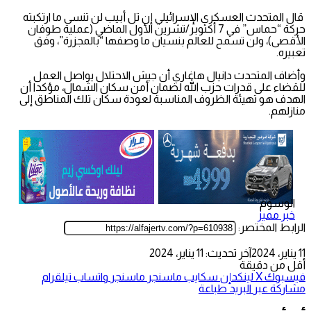
قال المتحدث العسكري الإسرائيلي إن تل أبيب لن تنسى ما ارتكبته
حركة “حماس” في 7 أكتوبر/تشرين الأول الماضي (عملية طوفان
الأقصى)، ولن تسمح للعالم بنسيان ما وصفها “بالمجزرة”، وفق
تعبيره.
وأضاف المتحدث دانيال هاغاري أن جيش الاحتلال يواصل العمل
للقضاء على قدرات حزب الله لضمان أمن سكان الشمال، مؤكدا أن
الهدف هو تهيئة الظروف المناسبة لعودة سكان تلك المناطق إلى
منازلهم.
الوسوم
خبر مميز
الرابط المختصر:
11 يناير، 2024
آخر تحديث: 11 يناير، 2024
أقل من دقيقة
فيسبوك
‫X
لينكدإن
سكايب
ماسنجر
ماسنجر
واتساب
تيلقرام
مشاركة عبر البريد
طباعة