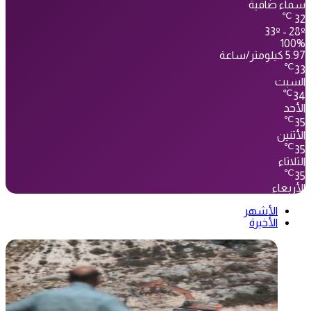
سماء صافية
℃
32
33º - 28º
100%
5.97 كيلومتر/ساعة
℃
33
السبت
℃
34
الأحد
℃
35
الأثنين
℃
35
الثلاثاء
℃
35
الأربعاء
الأشهر
الأخيرة