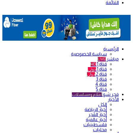
القائمة
الرئيسية
سياسة الخصوصية
مباشر
LIVE
قناة 1
HD
قناة 1
دولي
قناة 2
دولي
قناة 3
قناة 4
قناة 5
فجر شو
أفلام ومسلسلات
الأخبار
الكل
أخبار الرياضة
أخبار الفجر
أخبار عالمية
فلسطينيات
محليات