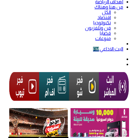
أهداف الرياضة
من هنا وهناك
الكل
اقتصاد
تكنولوجيا
فن وتلفزيون
قضايا
منوعات
فيديو
البث الاذاعي
FM
الوضع
المظلم