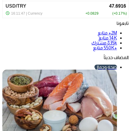
تابعونا
2M+
متابع
14K
متابع
835k
مشترك
+550K
متابع
المضاف حديثاً
صحة وجمال