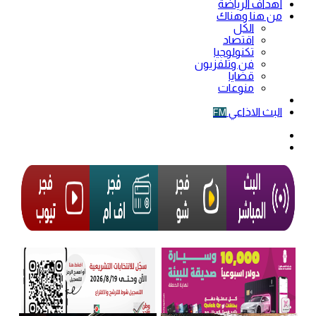
أهداف الرياضة
من هنا وهناك
الكل
اقتصاد
تكنولوجيا
فن وتلفزيون
قضايا
منوعات
فيديو
البث الاذاعي
FM
الوضع
المظلم