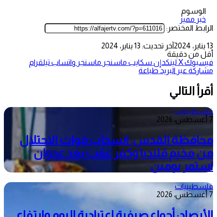
الوسوم
خبر مميز
الرابط المختصر:
13 يناير، 2024
آخر تحديث: 13 يناير، 2024
أقل من دقيقة
فيسبوك
‫X
لينكدإن
سكايب
ماسنجر
ماسنجر
واتساب
تيلقرام
مشاركة عبر البريد
طباعة
أقرأ التالي
فلسطينيات
7 أغسطس، 2026
محافظة القدس: انسحاب قوات الاحتلال
من مخيم قلنديا وكفر عقب بعد عدوان
استمر يومين
فلسطينيات
7 أغسطس، 2026
الأرصاد: أجواء صيفية اعتيادية اليوم وارتفاع