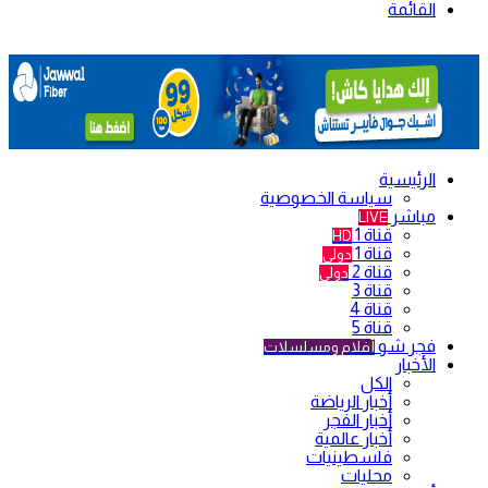
القائمة
الرئيسية
سياسة الخصوصية
مباشر
LIVE
قناة 1
HD
قناة 1
دولي
قناة 2
دولي
قناة 3
قناة 4
قناة 5
فجر شو
أفلام ومسلسلات
الأخبار
الكل
أخبار الرياضة
أخبار الفجر
أخبار عالمية
فلسطينيات
محليات