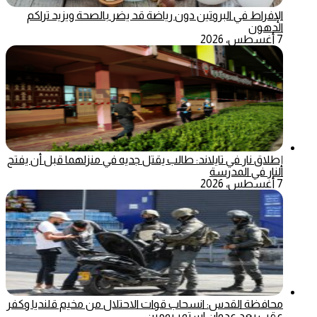
الإفراط في البروتين دون رياضة قد يضر بالصحة ويزيد تراكم
الدهون
7 أغسطس، 2026
إطلاق نار في تايلاند: طالب يقتل جديه في منزلهما قبل أن يفتح
النار في المدرسة
7 أغسطس، 2026
محافظة القدس: انسحاب قوات الاحتلال من مخيم قلنديا وكفر
عقب بعد عدوان استمر يومين