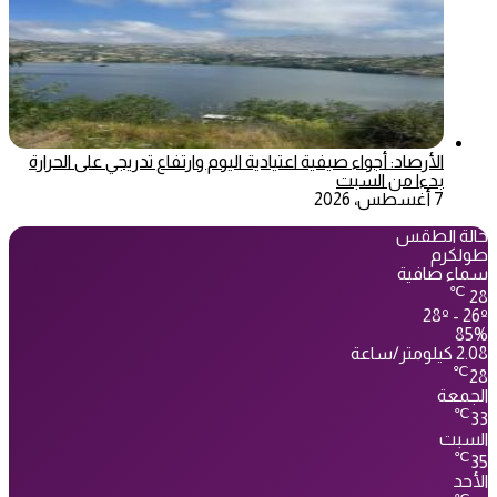
الأرصاد: أجواء صيفية اعتيادية اليوم وارتفاع تدريجي على الحرارة
بدءا من السبت
7 أغسطس، 2026
حالة الطقس
طولكرم
سماء صافية
℃
28
28º - 26º
85%
2.08 كيلومتر/ساعة
℃
28
الجمعة
℃
33
السبت
℃
35
الأحد