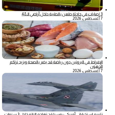
3 إصابات في حادثة طعن بالطيبة داخل أراضي الـ48
7 أغسطس، 2026
الإفراط في البروتين دون رياضة قد يضر بالصحة ويزيد تراكم
الدهون
7 أغسطس، 2026
تقييم استخباراتي أمريكي: روسيا قد تهاجم الناتو خلال 3 سنوات