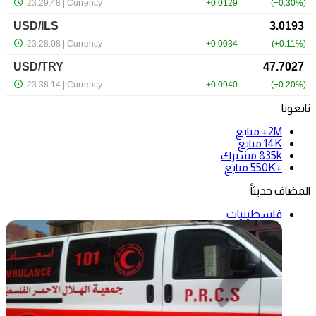
تابعونا
2M+
متابع
14K
متابع
835k
مشترك
+550K
متابع
المضاف حديثاً
فلسطينيات