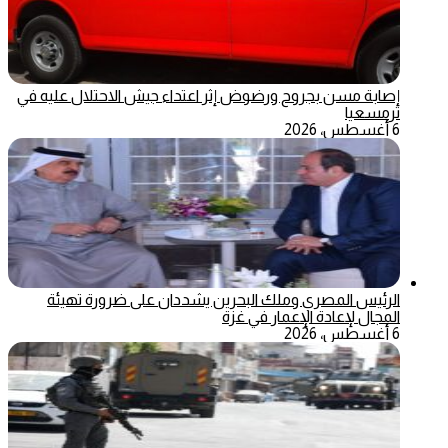
إصابة مسن بجروح ورضوض إثر اعتداء جيش الاحتلال عليه في
ترمسعيا
6 أغسطس، 2026
الرئيس المصري وملك البحرين يشددان على ضرورة تهيئة
المجال لإعادة الإعمار في غزة
6 أغسطس، 2026