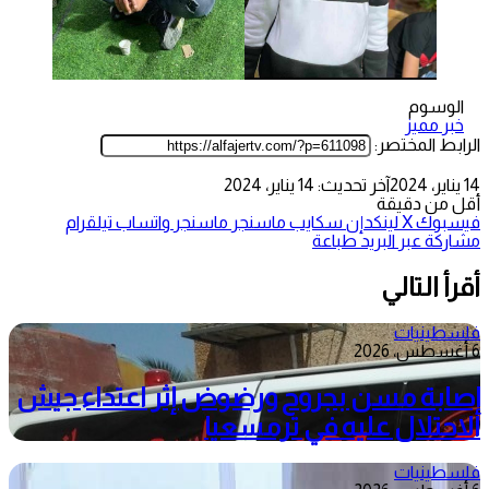
الوسوم
خبر مميز
الرابط المختصر:
14 يناير، 2024
آخر تحديث: 14 يناير، 2024
أقل من دقيقة
فيسبوك
‫X
لينكدإن
سكايب
ماسنجر
ماسنجر
واتساب
تيلقرام
مشاركة عبر البريد
طباعة
أقرأ التالي
فلسطينيات
6 أغسطس، 2026
إصابة مسن بجروح ورضوض إثر اعتداء جيش
الاحتلال عليه في ترمسعيا
فلسطينيات