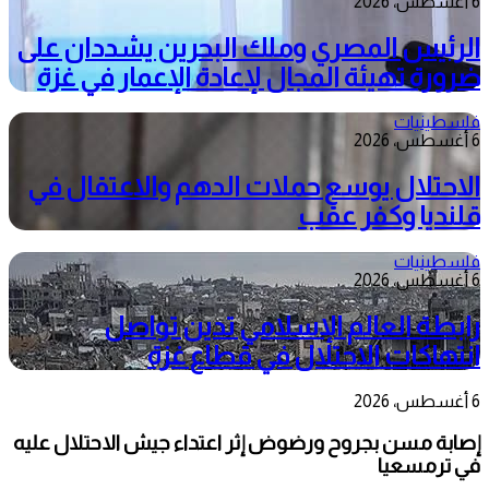
6 أغسطس، 2026
الرئيس المصري وملك البحرين يشددان على
ضرورة تهيئة المجال لإعادة الإعمار في غزة
فلسطينيات
6 أغسطس، 2026
الاحتلال يوسع حملات الدهم والاعتقال في
قلنديا وكفر عقب
فلسطينيات
6 أغسطس، 2026
رابطة العالم الإسلامي تدين تواصل
انتهاكات الاحتلال في قطاع غزة
6 أغسطس، 2026
إصابة مسن بجروح ورضوض إثر اعتداء جيش الاحتلال عليه
في ترمسعيا