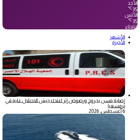
الأحد
℃
35
الأثنين
℃
35
الثلاثاء
الأشهر
الأخيرة
إصابة مسن بجروح ورضوض إثر اعتداء جيش الاحتلال عليه في
ترمسعيا
6 أغسطس، 2026