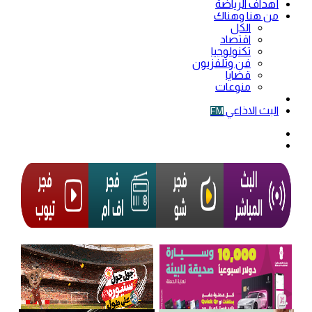
أهداف الرياضة
من هنا وهناك
الكل
اقتصاد
تكنولوجيا
فن وتلفزيون
قضايا
منوعات
فيديو
البث الاذاعي
FM
الوضع
المظلم