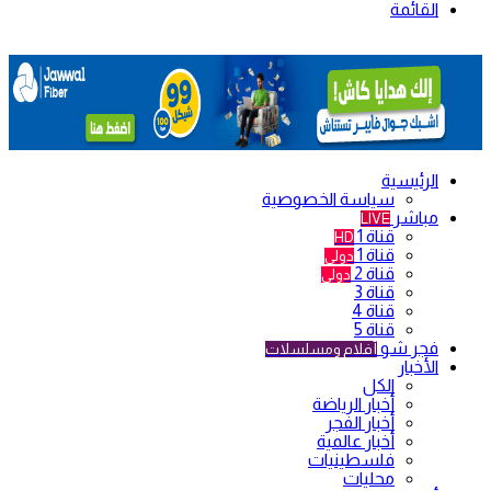
القائمة
الرئيسية
سياسة الخصوصية
مباشر
LIVE
قناة 1
HD
قناة 1
دولي
قناة 2
دولي
قناة 3
قناة 4
قناة 5
فجر شو
أفلام ومسلسلات
الأخبار
الكل
أخبار الرياضة
أخبار الفجر
أخبار عالمية
فلسطينيات
محليات