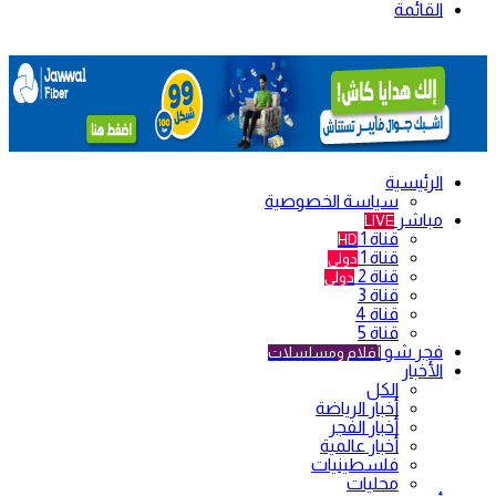
القائمة
الرئيسية
سياسة الخصوصية
مباشر
LIVE
قناة 1
HD
قناة 1
دولي
قناة 2
دولي
قناة 3
قناة 4
قناة 5
فجر شو
أفلام ومسلسلات
الأخبار
الكل
أخبار الرياضة
أخبار الفجر
أخبار عالمية
فلسطينيات
محليات