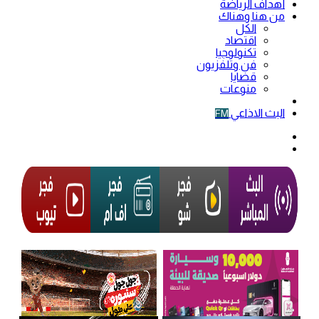
أهداف الرياضة
من هنا وهناك
الكل
اقتصاد
تكنولوجيا
فن وتلفزيون
قضايا
منوعات
فيديو
البث الاذاعي
FM
الوضع
المظلم