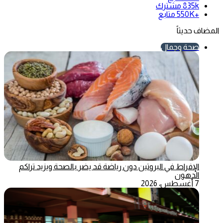
835k
مشترك
+550K
متابع
المضاف حديثاً
صحة وجمال
الإفراط في البروتين دون رياضة قد يضر بالصحة ويزيد تراكم
الدهون
7 أغسطس، 2026