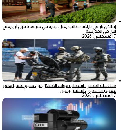
إطلاق نار في تايلاند: طالب يقتل جديه في منزلهما قبل أن يفتح
النار في المدرسة
7 أغسطس، 2026
محافظة القدس: انسحاب قوات الاحتلال من مخيم قلنديا وكفر
عقب بعد عدوان استمر يومين
7 أغسطس، 2026