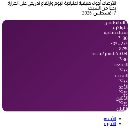
الأرصاد: أجواء صيفية اعتيادية اليوم وارتفاع تدريجي على الحرارة
بدءا من السبت
7 أغسطس، 2026
حالة الطقس
طولكرم
سماء صافية
℃
30
30º - 27º
82%
3.04 كيلومتر/ساعة
℃
30
الجمعة
℃
33
السبت
℃
33
الأحد
℃
35
الأثنين
℃
35
الثلاثاء
الأشهر
الأخيرة