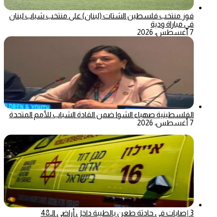
فوز منتخب فلسطين الشتات (لبنان) على منتخب شباب لبنان
في مباراة ودية
7 أغسطس، 2026
الفلسطينية صهباء الشوا ضمن القادة الشباب للأمم المتحدة
7 أغسطس، 2026
3 إصابات في حادثة طعن بالطيبة داخل أراضي الـ48