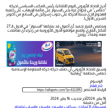
أدرج الاتحاد الأوروبي اليوم (الثلاثاء)، رئيس المكتب السياسي لحركة
“حماس” في قطاع غزة يحيى السنوار على قائمة الإرهاب، على خلفية
الهجوم الذي شنّته الحركة على جنوب إسرائيل في السابع من أكتوبر
(تشرين الأول).
ويتضمن القرار تجميد أي أصول قد يملكها “السنوار” في الدول الـ27
للتكتل القاري، ويُمنع مواطنو الدول الأوروبية من إجراء أي تعاملات
معه، وفقاً لـ”رويترز”.
وسبق للاتحاد الأوروبي أن صنّف حركة حركة المقاومة الإسلامية
حماس منظمة “إرهابية”.
الوسوم
خبر مميز
الرابط المختصر:
16 يناير، 2024
آخر تحديث: 16 يناير، 2024
أقل من دقيقة
فيسبوك
‫X
لينكدإن
سكايب
ماسنجر
ماسنجر
واتساب
تيلقرام