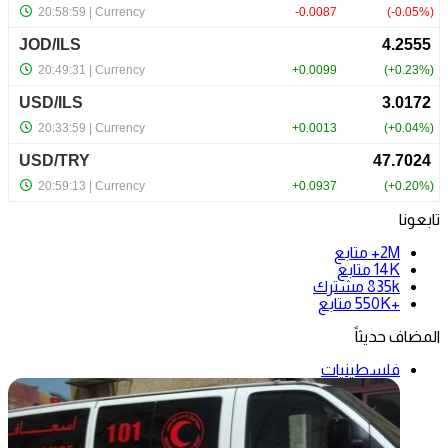
تابعونا
2M+
متابع
14K
متابع
835k
مشترك
+550K
متابع
المضاف حديثاً
فلسطينيات