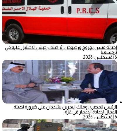
إصابة مسن بجروح ورضوض إثر اعتداء جيش الاحتلال عليه في
ترمسعيا
6 أغسطس، 2026
الرئيس المصري وملك البحرين يشددان على ضرورة تهيئة
المجال لإعادة الإعمار في غزة
6 أغسطس، 2026