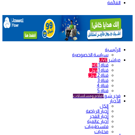
القائمة
الرئيسية
سياسة الخصوصية
مباشر
LIVE
قناة 1
HD
قناة 1
دولي
قناة 2
دولي
قناة 3
قناة 4
قناة 5
فجر شو
أفلام ومسلسلات
الأخبار
الكل
أخبار الرياضة
أخبار الفجر
أخبار عالمية
فلسطينيات
محليات