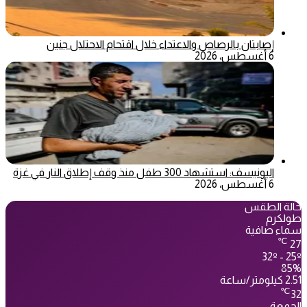
إصابتان بالرصاص والاعتداء خلال اقتحام الاحتلال جنين
6 أغسطس، 2026
اليونيسف: استشهاد 300 طفل منذ وقف إطلاق النار في غزة
6 أغسطس، 2026
حالة الطقس
طولكرم
سماء صافية
℃
27
32º - 25º
85%
2.51 كيلومتر/ساعة
℃
32
الجمعة