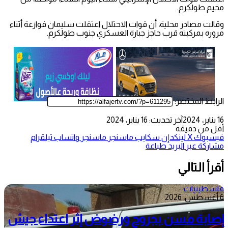
مخيم طولكرم.
وقالت مصادر محلية، أن قوات الاحتلال اعتقلت سليمان فوازعة أثناء
مروره بمركبته قرب حاجز جبارة العسكري جنوب طولكرم.
الرابط المختصر:
16 يناير، 2024
آخر تحديث: 16 يناير، 2024
أقل من دقيقة
فيسبوك
‫X
لينكدإن
سكايب
ماسنجر
ماسنجر
واتساب
تيلقرام
مشاركة عبر البريد
طباعة
أقرأ التالي
فلسطينيات
6 أغسطس، 2026
إصابة مسن بجروح ورضوض إثر اعتداء جيش