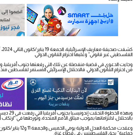
كش
الفلسطيني غير قانوني” وعليها احترام القانون الدولي.
وجاءت الدعوى في قضية منفصلة عن تلك التي رفعتها جنوب أفريقيا، وتقول 
من احترام القانون الدولي. فالاحتلال الإسرائيلي المستمر لفلسطين منذ أكثر من 70 عاماً، لن يمحو حق الشعب الفلسطيني ف
بالاحتلال، لالتزاماتها بموجب ميثاق الأمم المتحدة، وتورطها في “ارتك
جماعية” بحق الفلسطينيين في قطاع غزة.