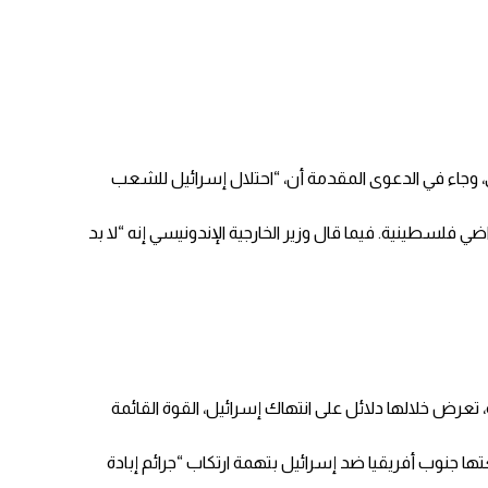
حكمة العدل الدولية في لاهاي، وجاء في الدعوى المقدمة أن، “احتلال إسرائيل للشعب
 فلسطينية. فيما قال وزير الخارجية الإندونيسي إنه “لا بد
إندونيسيا بجنوب أفريقيا التي رفعت في 29 ديسمبر/كانون الأول الماضي، دعوى في محكمة العدل الدولية، من 84 صفحة، تعرض خلالها دلائل على انتهاك إسرائيل، القوة القائمة
ين في إطار بدء النظر بالدعوى التي رفعتها جنوب أفريقيا ضد إسرائيل بتهمة ارتكاب “جرائم إبادة