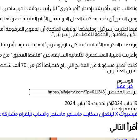
وتطالب جنوب أفريقيا بإصدار “أمر فوري” لتل أبيب بوقف الحرب، لحين الب
ومن المقرر أن تحدد محكمة العدل الدولية في الأيام المقبلة خطواتها ا
فيما اعتبرت إسرائيل وحليفتها الولايات المتحدة أن الدعوى المرفوعة أ
الذين يواصلون الدعوة للقضاء على إسرائيل”.
ورفضت الحكومة الألمانية “بشكل حازم وصريح” اتهامات جنوب أفريقيا ضد
وأعربت ناميبيا، المستعمرة الألمانية السابقة، عن “قلقها العميق” من 
القرن العشرين.
الوسوم
خبر مميز
الرابط المختصر:
19 يناير، 2024
آخر تحديث: 19 يناير، 2024
دقيقة واحدة
فيسبوك
‫X
لينكدإن
سكايب
ماسنجر
ماسنجر
واتساب
تيلقرام
مشاركة عب
أقرأ التالي