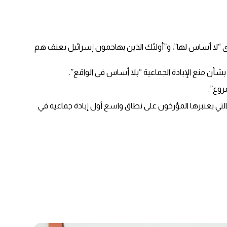
عوى “لا أساس لها”، و”أولئك الذين يهاجمون إسرائيل بعنف هم
أن منع الإبادة الجماعية “بلا أساس في الواقع”.
روع”.
لمانيا مسؤولة عن المذابح التي راح ضحيتها أكثر من 70 ألف شخص من شعب الهيريرو والناما الأصليين في ناميبيا بين عامي 1904 و1908 والتي يعتبرها المؤرخون على نطاق واسع أول إبادة جماعية في