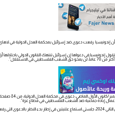
فت صحيفة معاريف الإسرائيلية، الجمعة 19 يناير/كانون الثاني 2024، أن إندونيسيا رفعت دعوى ضد إسرائيل بم
إندونيسيا في دعواها إن إسرائيل تنتهك القانون الدولي باحتلالها أراضي
ي الاستقلال”.
وبهذه الخطوة التحقت 
اب أعمال إبادة جماعية ضد الشعب الفلسطيني في قطاع غزة”.
وعقدت محكمة العدل الدولية يومي الخميس والجمعة 11 و12 يناير/كانون الثاني 2024، جلستي استماع علنيت