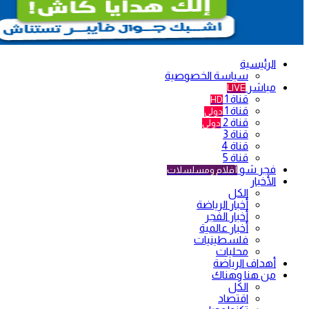
الرئيسية
سياسة الخصوصية
مباشر
LIVE
قناة 1
HD
قناة 1
دولي
قناة 2
دولي
قناة 3
قناة 4
قناة 5
فجر شو
أفلام ومسلسلات
الأخبار
الكل
أخبار الرياضة
أخبار الفجر
أخبار عالمية
فلسطينيات
محليات
أهداف الرياضة
من هنا وهناك
الكل
اقتصاد