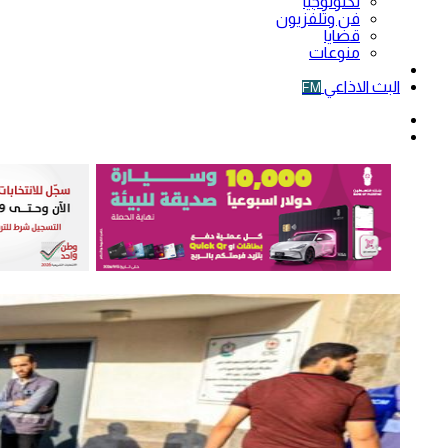
تكنولوجيا
فن وتلفزيون
قضايا
منوعات
فيديو
البث الاذاعي
FM
الوضع
المظلم