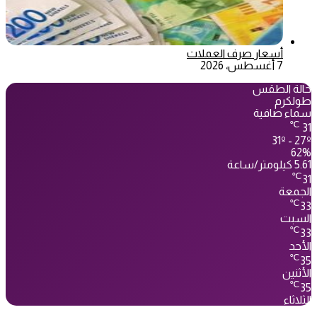
أسعار صرف العملات
7 أغسطس، 2026
حالة الطقس
طولكرم
سماء صافية
℃
31
31º - 27º
62%
5.61 كيلومتر/ساعة
℃
31
الجمعة
℃
33
السبت
℃
33
الأحد
℃
35
الأثنين
℃
35
الثلاثاء