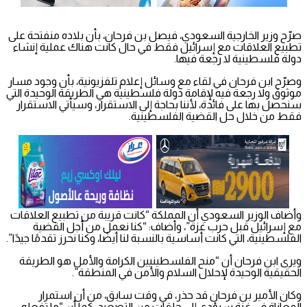
صرّح وزير الخارجية السعودي، فيصل بن فرحان، بأن بلاده منفتحة على
تطبيع العلاقات مع إسرائيل فقط في حال كانت هناك عملية إنشاء
دولة فلسطينية لا رجعة فيها.
وصرّح ابن فرحان في لقاء مع وسائل إعلام تلفزيونية، بأن وجود مسار
موثوق ولا رجعة فيه لإقامة دولة فلسطينية هي الطريقة الوحيدة التي
سنحصل بها على فائدة، لأننا بحاجة إلى الاستقرار، وسيأتي الاستقرار
فقط من خلال حل القضية الفلسطينية.
وأضاف الوزير السعودي أن المملكة “كانت قريبة من تطبيع العلاقات
مع إسرائيل قبل حرب غزة”، وأضاف: “كنا نعمل من أجل القضية
الفلسطينية، التي كانت أساسية بالنسبة لنا أيضًا، وكنا نحرز تقدمًا جيدًا”.
ويرى ابن فرحان أن “منح الفلسطينيين الكرامة والأمل هو الطريقة
الحقيقية الوحيدة لإحلال السلام والأمن في المنطقة”.
وكان الأمير بن فرحان قد حذر، في وقت سابق، من أن استمرار
المعاناة في غزة سيؤدي إلى حلقات من التصعيد، كما أن “ما تفعله