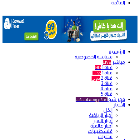
القائمة
الرئيسية
سياسة الخصوصية
مباشر
LIVE
قناة 1
HD
قناة 1
دولي
قناة 2
دولي
قناة 3
قناة 4
قناة 5
فجر شو
أفلام ومسلسلات
الأخبار
الكل
أخبار الرياضة
أخبار الفجر
أخبار عالمية
فلسطينيات
محليات