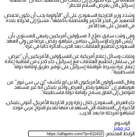
إسرائيل الآن يعرض السلام للخطر”.
وشدد وزير الخارجية السعودي على أن “الأولوية يجب أن تكون لخفض
التصعيد في البحر الأحمر والمنطقة بأكملها”، مشيرًا إلى انخراط بلاده
في العمل على هذا الأمر.
وفي وقت سابق، صرّح 3 مسؤولين أمريكيين رفيعي المستوى، بأن
“رئيس الوزراء الإسرائيلي، بنيامين نتنياهو، رفض عرضا من ولي العهد
السعودي لتطبيع العلاقات بعد الحرب الدائرة حاليا في غزة”.
ونقلت وسائل إعلام أمريكية عن المسؤولين الأمريكيين أن “عرض
ابن سلمان لتطبيع العلاقات مع إسرائيل، جاء كجزء من اتفاقية إعادة
إعمار غزة بشرط موافقة إسرائيل على توفير طريق لإقامة دولة
فلسطينية”.
وقال المسؤولون الأمريكيون الذين لم تكشف “إن بي سي نيوز” عن
هويتهم، إن “نتنياهو رفض العرض وأخبر بلينكن أنه غير مستعد
للتوصل إلى اتفاق يسمح بإقامة دولة فلسطينية”.
جاء العرض السعودي خلال زيارة وزير الخارجية الأمريكي، أنتوني بلينكن،
الأخيرة إلى المنطقة، التي استهدف منها تقديم اقتراح عربي موحد
لنتنياهو لمرحلة ما بعد الحرب.
الوسوم
خبر مميز
الرابط المختصر: