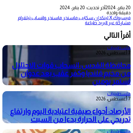
20 يناير، 2024
آخر تحديث: 20 يناير، 2024
دقيقة واحدة
فيسبوك
‫X
لينكدإن
سكايب
ماسنجر
ماسنجر
واتساب
تيلقرام
مشاركة عبر البريد
طباعة
أقرأ التالي
فلسطينيات
7 أغسطس، 2026
محافظة القدس: انسحاب قوات الاحتلال
من مخيم قلنديا وكفر عقب بعد عدوان
استمر يومين
فلسطينيات
7 أغسطس، 2026
الأرصاد: أجواء صيفية اعتيادية اليوم وارتفاع
تدريجي على الحرارة بدءا من السبت
فلسطينيات