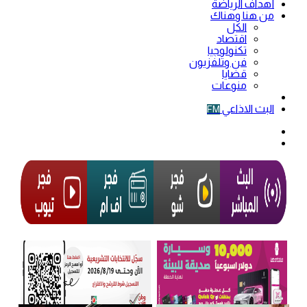
أهداف الرياضة
من هنا وهناك
الكل
اقتصاد
تكنولوجيا
فن وتلفزيون
قضايا
منوعات
فيديو
البث الاذاعي
FM
الوضع
المظلم