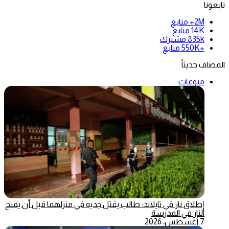
تابعونا
2M+
متابع
14K
متابع
835k
مشترك
+550K
متابع
المضاف حديثاً
منوعات
إطلاق نار في تايلاند: طالب يقتل جديه في منزلهما قبل أن يفتح
النار في المدرسة
7 أغسطس، 2026