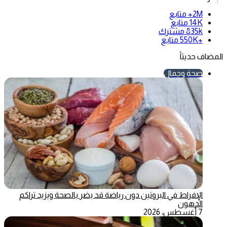
2M+
متابع
14K
متابع
835k
مشترك
+550K
متابع
المضاف حديثاً
صحة وجمال
الإفراط في البروتين دون رياضة قد يضر بالصحة ويزيد تراكم
الدهون
7 أغسطس، 2026