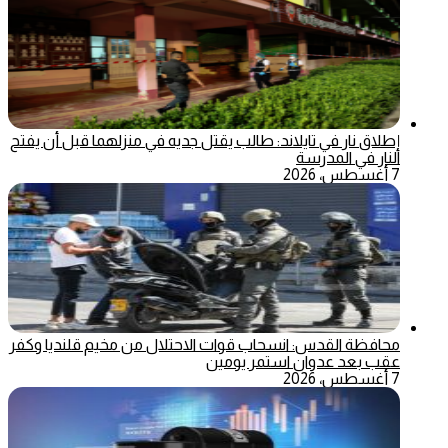
إطلاق نار في تايلاند: طالب يقتل جديه في منزلهما قبل أن يفتح
النار في المدرسة
7 أغسطس، 2026
محافظة القدس: انسحاب قوات الاحتلال من مخيم قلنديا وكفر
عقب بعد عدوان استمر يومين
7 أغسطس، 2026