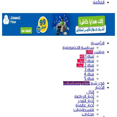
القائمة
الرئيسية
سياسة الخصوصية
مباشر
LIVE
قناة 1
HD
قناة 1
دولي
قناة 2
دولي
قناة 3
قناة 4
قناة 5
فجر شو
أفلام ومسلسلات
الأخبار
الكل
أخبار الرياضة
أخبار الفجر
أخبار عالمية
فلسطينيات
محليات