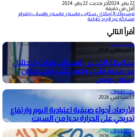
22 يناير، 2024
آخر تحديث: 22 يناير، 2024
أقل من دقيقة
فيسبوك
‫X
لينكدإن
سكايب
ماسنجر
ماسنجر
واتساب
تيلقرام
مشاركة عبر البريد
طباعة
أقرأ التالي
فلسطينيات
7 أغسطس، 2026
محافظة القدس: انسحاب قوات الاحتلال
من مخيم قلنديا وكفر عقب بعد عدوان
استمر يومين
فلسطينيات
7 أغسطس، 2026
الأرصاد: أجواء صيفية اعتيادية اليوم وارتفاع
تدريجي على الحرارة بدءا من السبت
فلسطينيات
7 أغسطس، 2026