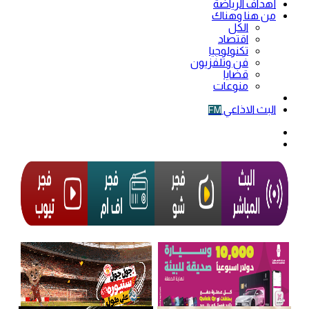
أهداف الرياضة
من هنا وهناك
الكل
اقتصاد
تكنولوجيا
فن وتلفزيون
قضايا
منوعات
فيديو
البث الاذاعي
FM
الوضع
المظلم