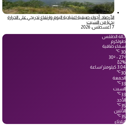
الأرصاد: أجواء صيفية اعتيادية اليوم وارتفاع تدريجي على الحرارة
بدءا من السبت
7 أغسطس، 2026
حالة الطقس
طولكرم
سماء صافية
℃
30
30º - 27º
82%
3.04 كيلومتر/ساعة
℃
30
الجمعة
℃
33
السبت
℃
33
الأحد
℃
35
الأثنين
℃
35
الثلاثاء