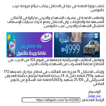
اعلنت وزارة الصحة في غزة ان الاحتلال يرتكب جرائم مروعة غرب
خانيونس.
واضافت الصحة ان عشرات الشهداء والجرحى ما زالوا في الأماكن
المستهدفة والطرقات. وان الاحتلال يمنع تحرك سيارات الإسعاف
لانتشال الشهداء والجرحى غرب خانيونس.
وتواصل الطائرات الإسرائيلية قصفها في اليوم 108 من الحرب على
القطاع مخلفة العشرات من الشهداء ومئات الجرحى.
وارتكب الاحتلال 15 مجزرة ضد العائلات في قطاع غزة راح ضحيتها 178
شهيد و293 اصابة خلال الـ 24 ساعة الماضية لترتفع حصيلة العدوان
الاسرائيلي الى 25.105 شهيد و62681 اصابة منذ السابع من اكتوبر
الماضي.
الوسوم
خبر مميز
الرابط المختصر: