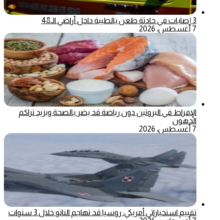
3 إصابات في حادثة طعن بالطيبة داخل أراضي الـ48
7 أغسطس، 2026
الإفراط في البروتين دون رياضة قد يضر بالصحة ويزيد تراكم
الدهون
7 أغسطس، 2026
تقييم استخباراتي أمريكي: روسيا قد تهاجم الناتو خلال 3 سنوات