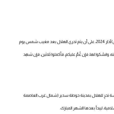
لم يتبق سوى أيام قليلة على بداية شهر رمضان 2024/1445، فحسب الحسابات الفلكية، من المفترض أن يبدأ الشهر الفضيل يوم الاثنين 11 مارس/آذار 2024، على أن يتم تحري الهلال بعد مغيب شمس يوم
وانسُكوا لها، فإن غُمَّ عليكم، فأكملوا ثلاثين، فإن شهِد
بان 1445، في حين تعقد المحكمة العليا بالسعودية جلسة تحرٍ للهلال بمدينة حوطة سدير (شمال غرب العاصمة
امية، ليبدأ بعدها الشهر المبارك.