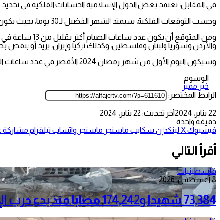
في المقابل، تعتمد بعض الدول الإسلامية الحسابات الفلكية في تحديد موعد بداية شهر الصيام
وحسب التوقعات الفلكية، سيمتد الشهر الفضيل لـ30 يوما، بحيث يكون يوم الأربعاء العاشر من أبريل/نيسان المقبل أول أيام عيد الفطر.
ومن المتوقع أن
والأردن وسوريا ولبنان وفلسطين، وكذلك تركيا وإيران، يزيد أو ينقص بضع
وسيكون اليوم الأول من شهر رمضان 2024 الأقصر في عدد ساعات الصيام بالدول العربية، ثم تزداد بعد ذلك تدريجيا.
الوسوم
خبر مميز
الرابط المختصر:
22 يناير، 2024
آخر تحديث: 22 يناير، 2024
دقيقة واحدة
فيسبوك
‫X
لينكدإن
سكايب
ماسنجر
ماسنجر
واتساب
تيلقرام
مشاركة عب
أقرأ التالي
فلسطينيات
8 أغسطس، 2026
73,384 شهيدا و174,242 مصابا منذ بدء حرب الإبادة على قطاع غزة