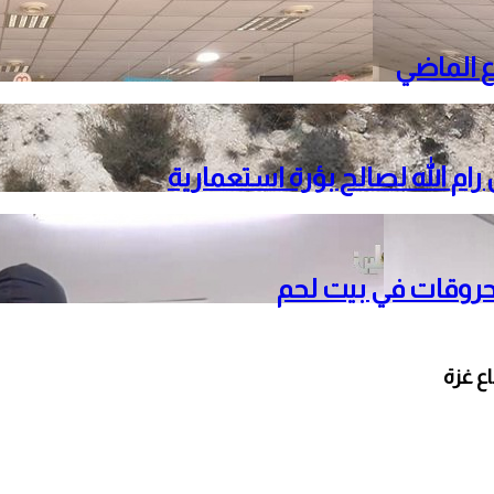
م الله لصالح بؤرة استعمارية
حروقات في بيت لحم