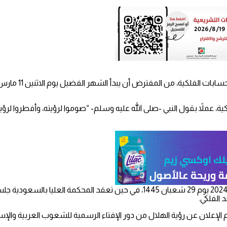
 عملاً بقول النبي -صلى الله عليه وسلم- “صوموا لرؤيته، وأفطروا لرؤيته، 
ومن المتوقع أن تدعو الدول العربية المواطنين إلى تحرّي هلال رمضان 2024 يوم 29 شع
 الفلكي.
 الإعلان عن رؤية الهلال من دور الإفتاء الرسمية للشعوب العربية والإسل