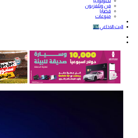
تكنولوجيا
فن وتلفزيون
قضايا
منوعات
فيديو
البث الاذاعي
FM
الوضع
المظلم