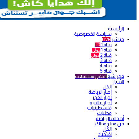
الرئيسية
سياسة الخصوصية
مباشر
LIVE
قناة 1
HD
قناة 1
دولي
قناة 2
دولي
قناة 3
قناة 4
قناة 5
فجر شو
أفلام ومسلسلات
الأخبار
الكل
أخبار الرياضة
أخبار الفجر
أخبار عالمية
فلسطينيات
محليات
أهداف الرياضة
من هنا وهناك
الكل
اقتصاد