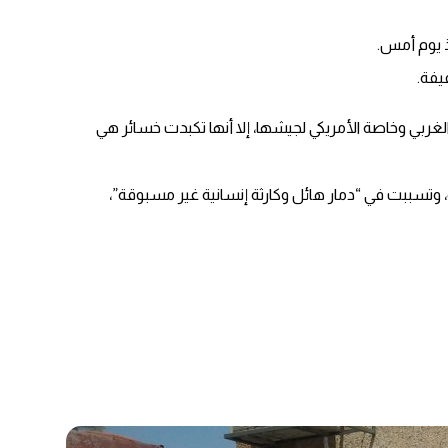
ا في تطور الأسلحة والدعم الغربي وخاصة الأمريكي لجيشها، إلا أنها تكبدت خسائر هي
ل ونساء”، وفق السلطات الفلسطينية، وتسببت في “دمار هائل وكارثة إنسانية غير مسبوقة”،