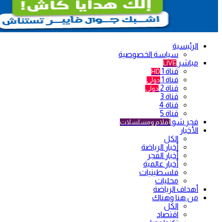
الرئيسية
سياسة الخصوصية
مباشر
LIVE
قناة 1
HD
قناة 1
دولي
قناة 2
دولي
قناة 3
قناة 4
قناة 5
فجر شو
أفلام ومسلسلات
الأخبار
الكل
أخبار الرياضة
أخبار الفجر
أخبار عالمية
فلسطينيات
محليات
أهداف الرياضة
من هنا وهناك
الكل
اقتصاد