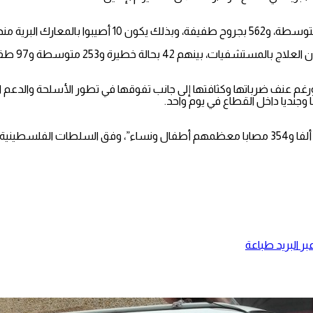
ن إسرائيل حربا شرسة على غزة منذ 7 أكتوبر/تشرين الأول 2023، ورغم عنف ضرباتها وكثافتها إلى جانب تفوقه
وبعد 109 أيام، خلفت الحرب حتى صباح الثلاثاء “25 ألفا و490 شهيدا و63 ألفا و354 مصابا معظمهم أطفا
ر البريد
طباعة