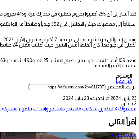
كما أشار إلى أن 255 أصيبوا بجروح خطيرة في معارك غزة، و415 بجروح متوسطة، و562 بجروح طفيفة، وبذلك يكون 10 أصيبوا بالمعارك البرية منذ يوم أمس.
استناداً إلى معطيات جيش الاحتلال فإن 392 جندياً وضابطاً ما زالوا يتلقون العلاج بالمستشفيات، بينهم 42 بحالة خطيرة و253 متوسطة و97 طفيفة.
وتش
الأعلى في جنودها، كان أثقلها أمس الاثنين حيث أعلنت مقتل 24 ضابطا وجنديا داخل القطاع في يوم واحد.
بحسب الأمم المتحدة.
الوسوم
خبر مميز
الرابط المختصر:
23 يناير، 2024
آخر تحديث: 23 يناير، 2024
2 دقائق
فيسبوك
‫X
لينكدإن
سكايب
ماسنجر
ماسنجر
واتساب
تيلقرام
مشاركة عب
أقرأ التالي
فلسطينيات