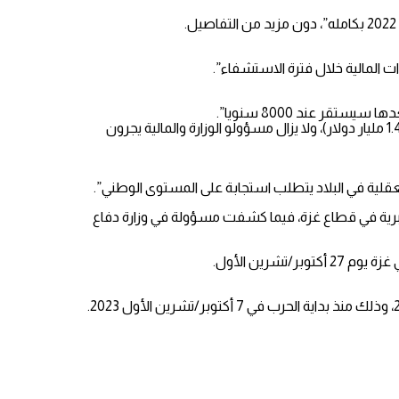
 المالية خلال فترة الاستشفاء”.
وذكرت أن “الميزانية الأصلية للقسم لعام 2023 بلغت 5.2 مليارات شيكل (1.37 مليار دولار)، في حين بلغت الميزانية المحدثة 5.5 مليارات شيكل (1.45 مليار دولار)، ولا يزال مسؤولو الوزارة والمالية يجرون
قلية في البلاد يتطلب استجابة على المستوى الوطني”.
لي، الثلاثاء 23 يناير/كانون الثاني 2024، بإصابة 17 عسكرياً خلال الساعات الـ24 الماضية، بينهم 10 بالمعارك البرية في قطاع غزة، فيما كشفت مسؤولة في وزارة دفاع