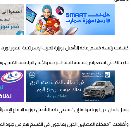
كشفت رئيسة قسم إعادة التأهيل بوزارة الحرب الإسرائيلية، ليمور لوريا، أن 60 جنديا مصابًا يضافون يوميًا إلى القسم للعلاج، وأن عدد المصابين فيه حاليا بلغ 4544 
جاء ذلك في استعراض قدمته للجنة الخارجية والأمن البرلمانية، الاثنين، و
ونقل البيان عن لوريا قولها إن “قسم إعادة التأهيل بوزارة الدفاع الإسرائيلية يعالج حاليًا 4544 مصابًا، وي
وأضافت: “معظم المصابين الذين يعالجون في القسم هم من جنود الاحت