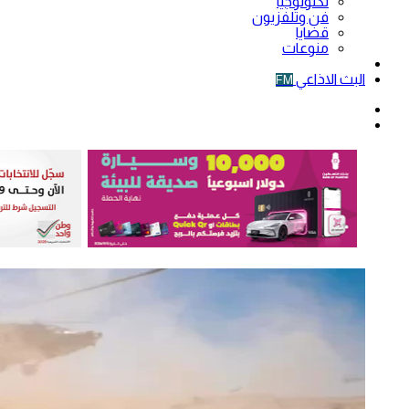
تكنولوجيا
فن وتلفزيون
قضايا
منوعات
فيديو
البث الاذاعي
FM
الوضع
المظلم