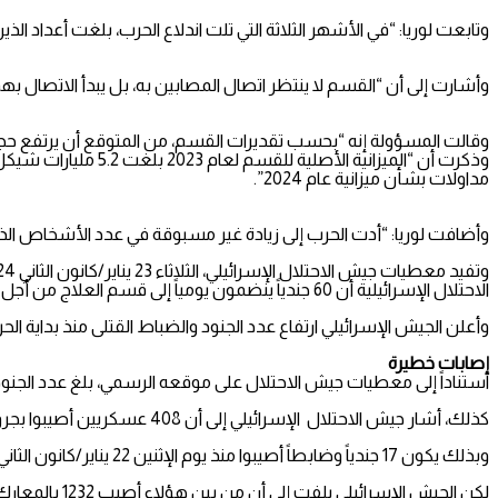
وتابعت لوريا: “في الأشهر الثلاثة التي تلت اندلاع الحرب، بلغت أعداد الذين دخلوا العلاج
وأشارت إلى أن “القسم لا ينتظر اتصال المصابين به، بل يبدأ الاتصال 
وقالت المسؤولة إنه “بحسب تقديرات القسم، من المتوقع أن يرتفع حجم طلبات العلاج من متوسط 5000 سنويا إلى 0000
مداولات بشأن ميزانية عام 2024”.
وأضافت لوريا: “أدت الحرب إلى زيادة غير مسبوقة في عدد الأشخاص الذ
الاحتلال الإسرائيلية أن 60 جندياً ينضمون يومياً إلى قسم العلاج من أجل تلقي علاجات على الإصابات التي يتعرضون لها في ميدان المعركة.
وأعلن الجيش الإسرائيلي ارتفاع عدد الجنود والضباط القتلى منذ بداية الحرب في 7 أكتوبر/تشرين الأول إلى 556، بينهم 221 منذ بداية الحرب البرية في غزة يوم 27 أكتو
إصابات خطيرة
استناداً إلى معطيات جيش الاحتلال على موقعه الرسمي، بلغ عدد الجنود والضباط الجرحى 2689 ارتفاعاً من 2672 الإثنين 22 يناير/كانون الثاني 2024، وذلك منذ بدا
كذلك، أشار جيش الاحتلال الإسرائيلي إلى أن 408 عسكريين أصيبوا بجروح خطيرة، و697 بجروح متوسطة، و1584 بجروح طفيفة.
وبذلك يكون 17 جندياً وضابطاً أصيبوا منذ يوم الإثنين 22 يناير/كانون الثاني 2024، دون تحديد أماكن الإصابة.
لكن الجيش الإسرائيلي يلفت إلى أن من بين هؤلاء أصيب 1232 بالمعارك البرية في قطاع غزة، ارتفاعاً من 1222 يوم الإثنين.