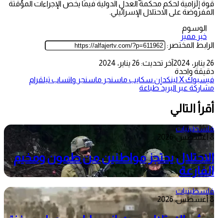
قوة إلزامية لحكم محكمة العدل الدولية فيما يخص الإجراءات المؤقتة
المفروضة على الاحتلال الإسرائيلي.
الوسوم
خبر مميز
الرابط المختصر:
26 يناير، 2024
آخر تحديث: 26 يناير، 2024
دقيقة واحدة
فيسبوك
‫X
لينكدإن
سكايب
ماسنجر
ماسنجر
واتساب
تيلقرام
مشاركة عبر البريد
طباعة
أقرأ التالي
فلسطينيات
8 أغسطس، 2026
الاحتلال يحتجز مواطنين من طمون ومخيم
الفارعة
فلسطينيات
8 أغسطس، 2026