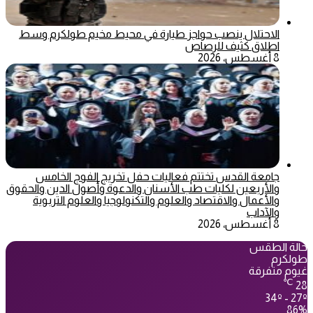
الاحتلال ينصب حواجز طيارة في محيط مخيم طولكرم وسط
اطلاق كثيف للرصاص
8 أغسطس، 2026
جامعة القدس تختتم فعاليات حفل تخريج الفوج الخامس
والأربعين لكليات طب الأسنان والدعوة وأصول الدين والحقوق
والأعمال والاقتصاد والعلوم والتكنولوجيا والعلوم التربوية
والآداب
8 أغسطس، 2026
حالة الطقس
طولكرم
غيوم متفرقة
℃
28
34º - 27º
86%