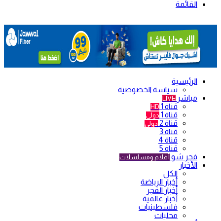
القائمة
الرئيسية
سياسة الخصوصية
مباشر
LIVE
قناة 1
HD
قناة 1
دولي
قناة 2
دولي
قناة 3
قناة 4
قناة 5
فجر شو
أفلام ومسلسلات
الأخبار
الكل
أخبار الرياضة
أخبار الفجر
أخبار عالمية
فلسطينيات
محليات