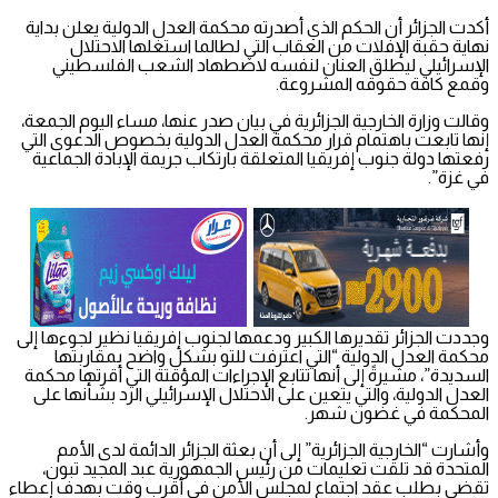
أكدت الجزائر أن الحكم الذي أصدرته محكمة العدل الدولية يعلن بداية
نهاية حقبة الإفلات من العقاب التي لطالما استغلها الاحتلال
الإسرائيلي ليطلق العنان لنفسه لاضطهاد الشعب الفلسطيني
وقمع كافة حقوقه المشروعة.
وقالت وزارة الخارجية الجزائرية في بيان صدر عنها، مساء اليوم الجمعة،
إنها تابعت باهتمام قرار محكمة العدل الدولية بخصوص الدعوى التي
رفعتها دولة جنوب إفريقيا المتعلقة بارتكاب جريمة الإبادة الجماعية
في غزة”.
وجددت الجزائر تقديرها الكبير ودعمها لجنوب إفريقيا نظير لجوءها إلى
محكمة العدل الدولية “التي اعترفت للتو بشكل واضح بمقاربتها
السديدة”، مشيرةً إلى أنها تتابع الإجراءات المؤقتة التي أقرتها محكمة
العدل الدولية، والتي يتعين على الاحتلال الإسرائيلي الرد بشأنها على
المحكمة في غضون شهر.
وأشارت “الخارجية الجزائرية” إلى أن بعثة الجزائر الدائمة لدى الأمم
المتحدة قد تلقت تعليمات من رئيس الجمهورية عبد المجيد تبون،
تقضي بطلب عقد اجتماع لمجلس الأمن في أقرب وقت بهدف إعطاء