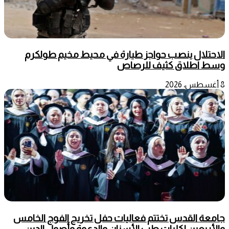
الاحتلال ينصب حواجز طيارة في محيط مخيم طولكرم
وسط اطلاق كثيف للرصاص
8 أغسطس، 2026
جامعة القدس تختتم فعاليات حفل تخريج الفوج الخامس
والأربعين لكليات طب الأسنان والدعوة وأصول الدين