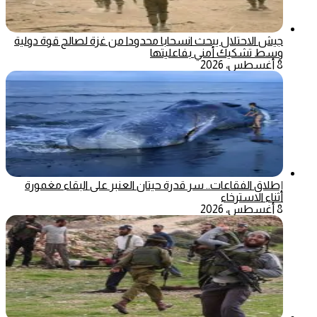
جيش الاحتلال يبحث انسحابا محدودا من غزة لصالح قوة دولية
وسط تشكيك أمني بفاعليتها
8 أغسطس، 2026
إطلاق الفقاعات.. سر قدرة حيتان العنبر على البقاء مغمورة
أثناء الاسترخاء
8 أغسطس، 2026