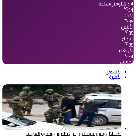
3.4 كيلومتر/ساعة
℃
34
الأحد
℃
35
الأثنين
℃
35
الثلاثاء
℃
35
الأربعاء
℃
34
الخميس
الأشهر
الأخيرة
الاحتلال يحتجز مواطنين من طمون ومخيم الفارعة