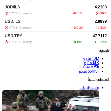
تابعونا
2M+
متابع
14K
متابع
835k
مشترك
+550K
متابع
المضاف حديثاً
فلسطينيات