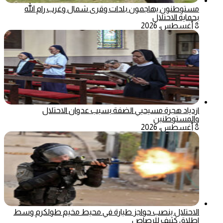
مستوطنون يهاجمون بلدات وقرى شمال وغرب رام الله
بحماية الاحتلال
8 أغسطس، 2026
ازدياد هجرة مسيحيي الضفة بسبب عدوان الاحتلال
والمستوطنين
8 أغسطس، 2026
الاحتلال ينصب حواجز طيارة في محيط مخيم طولكرم وسط
اطلاق كثيف للرصاص