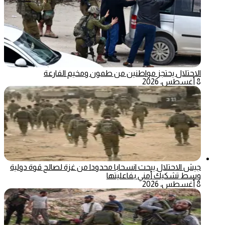
الاحتلال يحتجز مواطنين من طمون ومخيم الفارعة
8 أغسطس، 2026
جيش الاحتلال يبحث انسحابا محدودا من غزة لصالح قوة دولية
وسط تشكيك أمني بفاعليتها
8 أغسطس، 2026