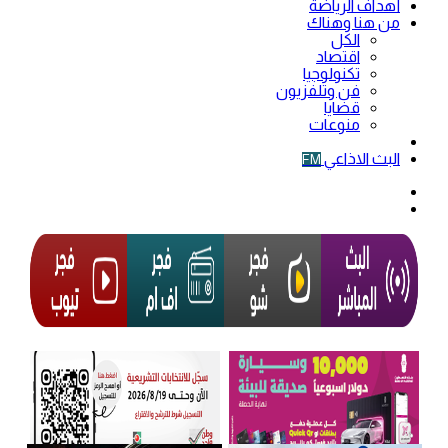
أهداف الرياضة
من هنا وهناك
الكل
اقتصاد
تكنولوجيا
فن وتلفزيون
قضايا
منوعات
فيديو
البث الاذاعي
FM
الوضع
المظلم