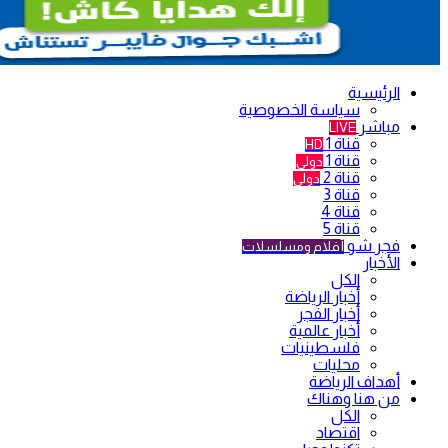
الرئيسية
سياسة الخصوصية
مباشر
LIVE
قناة 1
HD
قناة 1
دولي
قناة 2
دولي
قناة 3
قناة 4
قناة 5
فجر شو
أفلام ومسلسلات
الأخبار
الكل
أخبار الرياضة
أخبار الفجر
أخبار عالمية
فلسطينيات
محليات
أهداف الرياضة
من هنا وهناك
الكل
اقتصاد