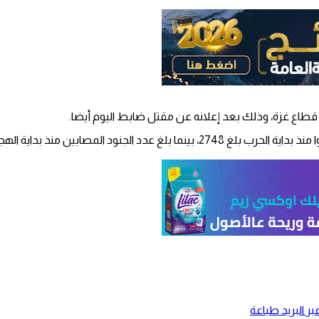
مصابين منذ بداية الهجوم البري 1258.
ر البريد
طباعة