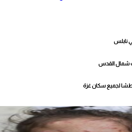
ي نابلس
عطشا لجميع سكان غزة