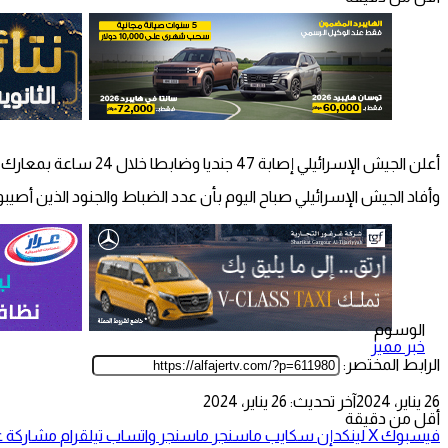
أعلن الجيش الإسرائيلي إصابة 47 جنديا وضابطا خلال 24 ساعة بمعارك قطاع غزة، وذلك بعد إعلانه عن مقتل ضابط اليوم أيضا.
وأفاد الجيش الإسرائيلي صباح اليوم بأن عدد الضباط والجنود الذين أصيبوا منذ بداية الحرب بلغ 2748، بينما بلغ عدد الجنود ال
الوسوم
خبر مميز
الرابط المختصر:
26 يناير، 2024
آخر تحديث: 26 يناير، 2024
أقل من دقيقة
فيسبوك
‫X
لينكدإن
سكايب
ماسنجر
ماسنجر
واتساب
تيلقرام
مشاركة عب