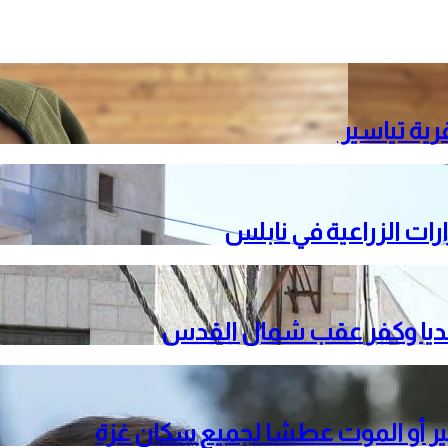
رية تياسير
ات الزراعية في نابلس
جير أو الموت عطشا لجميع سكان غزة