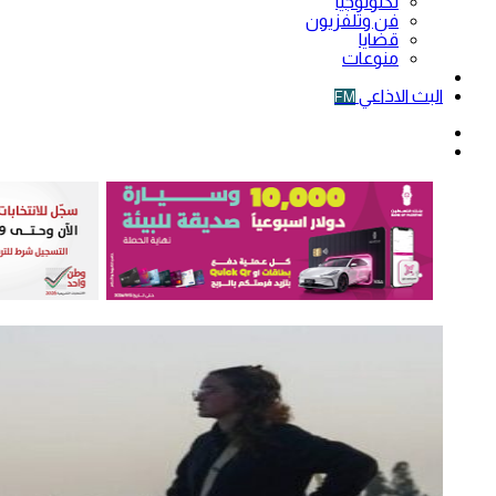
تكنولوجيا
فن وتلفزيون
قضايا
منوعات
فيديو
البث الاذاعي
FM
الوضع
المظلم