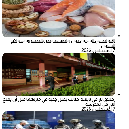
الإفراط في البروتين دون رياضة قد يضر بالصحة ويزيد تراكم
الدهون
7 أغسطس، 2026
إطلاق نار في تايلاند: طالب يقتل جديه في منزلهما قبل أن يفتح
النار في المدرسة
7 أغسطس، 2026