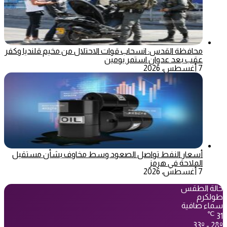
محافظة القدس: انسحاب قوات الاحتلال من مخيم قلنديا وكفر
عقب بعد عدوان استمر يومين
7 أغسطس، 2026
أسعار النفط تواصل الصعود وسط مخاوف بشأن مستقبل
الملاحة في هرمز
7 أغسطس، 2026
حالة الطقس
طولكرم
سماء صافية
℃
31
33º - 28º