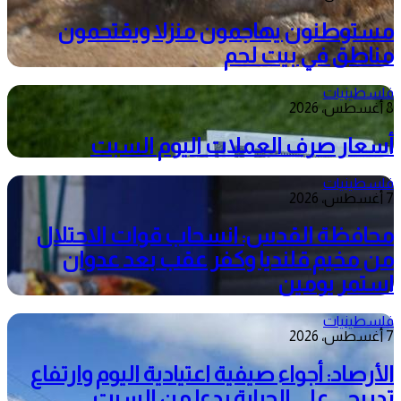
مستوطنون يهاجمون منزلا ويقتحمون
مناطق في بيت لحم
فلسطينيات
8 أغسطس، 2026
أسعار صرف العملات اليوم السبت
فلسطينيات
7 أغسطس، 2026
محافظة القدس: انسحاب قوات الاحتلال
من مخيم قلنديا وكفر عقب بعد عدوان
استمر يومين
فلسطينيات
7 أغسطس، 2026
الأرصاد: أجواء صيفية اعتيادية اليوم وارتفاع
تدريجي على الحرارة بدءا من السبت