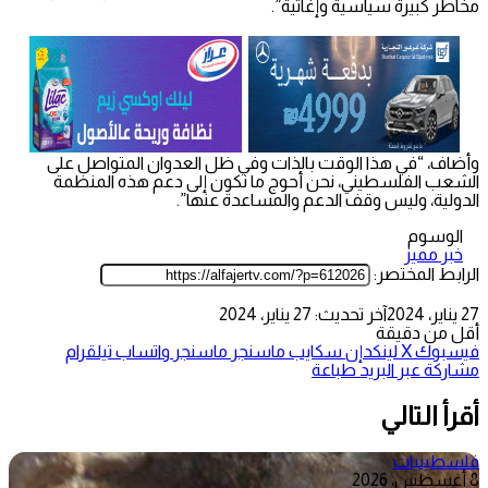
مخاطر كبيرة سياسية وإغاثية”.
وأضاف، “في هذا الوقت بالذات وفي ظل العدوان المتواصل على
الشعب الفلسطيني، نحن أحوج ما نكون إلى دعم هذه المنظمة
الدولية، وليس وقف الدعم والمساعدة عنها”.
الوسوم
خبر مميز
الرابط المختصر:
27 يناير، 2024
آخر تحديث: 27 يناير، 2024
أقل من دقيقة
فيسبوك
‫X
لينكدإن
سكايب
ماسنجر
ماسنجر
واتساب
تيلقرام
مشاركة عبر البريد
طباعة
أقرأ التالي
فلسطينيات
8 أغسطس، 2026