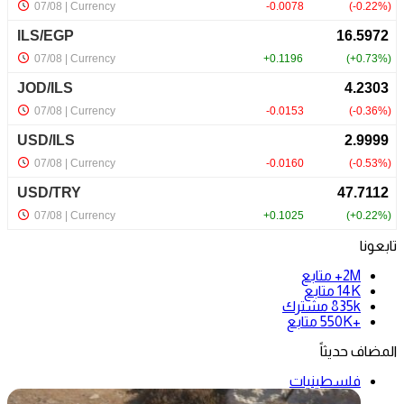
تابعونا
2M+
متابع
14K
متابع
835k
مشترك
+550K
متابع
المضاف حديثاً
فلسطينيات