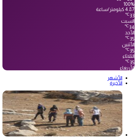
100%
4.87 كيلومتر/ساعة
℃
33
السبت
℃
34
الأحد
℃
35
الأثنين
℃
35
الثلاثاء
℃
35
الأربعاء
الأشهر
الأخيرة