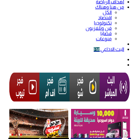
أهداف الرياضة
من هنا وهناك
الكل
اقتصاد
تكنولوجيا
فن وتلفزيون
قضايا
منوعات
فيديو
البث الاذاعي
FM
الوضع
المظلم