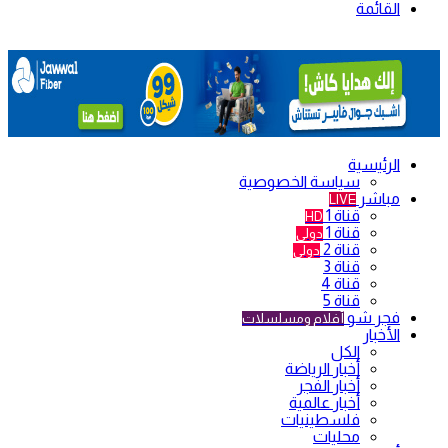
القائمة
الرئيسية
سياسة الخصوصية
مباشر
LIVE
قناة 1
HD
قناة 1
دولي
قناة 2
دولي
قناة 3
قناة 4
قناة 5
فجر شو
أفلام ومسلسلات
الأخبار
الكل
أخبار الرياضة
أخبار الفجر
أخبار عالمية
فلسطينيات
محليات