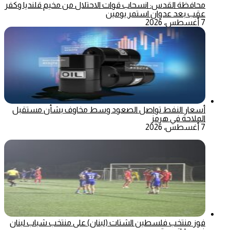
محافظة القدس: انسحاب قوات الاحتلال من مخيم قلنديا وكفر
عقب بعد عدوان استمر يومين
7 أغسطس، 2026
أسعار النفط تواصل الصعود وسط مخاوف بشأن مستقبل
الملاحة في هرمز
7 أغسطس، 2026
فوز منتخب فلسطين الشتات (لبنان) على منتخب شباب لبنان