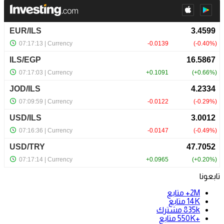
تابعونا
2M+
متابع
14K
متابع
835k
مشترك
+550K
متابع