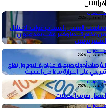
أقرأ التالي
فلسطينيات
7 أغسطس، 2026
محافظة القدس: انسحاب قوات الاحتلال
من مخيم قلنديا وكفر عقب بعد عدوان
استمر يومين
فلسطينيات
7 أغسطس، 2026
الأرصاد: أجواء صيفية اعتيادية اليوم وارتفاع
تدريجي على الحرارة بدءا من السبت
فلسطينيات
7 أغسطس، 2026
أسعار صرف العملات
فلسطينيات