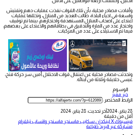
الخليل، واعتقلت أربعة مواطنين على الأقل.
وأفادت مصادر مجلية، بأن تلك القوات نفذت عمليات دهم وتفتيش
واسعة في احياء البلدة، طالت العديد من المنازل، وتخللها عمليات
اعتداء على اصحاب المنازل المستهدفة واحتجازهم، بينما تم توقيف
واحتجاز عدد من المارة والتدقيق في بطاقاتهم والاعتداء على بعضهم،
فيما تم الاستيلاء على عدد من المركبات.
وتحدثت مصادر محلية عن اعتقال قوات الاحتلال أمين سر حركة فتح،
عيسى حلايقة وثلاثة من ابنائه.
الوسوم
خبر مميز
الرابط المختصر:
28 يناير، 2024
آخر تحديث: 28 يناير، 2024
أقل من دقيقة
فيسبوك
‫X
لينكدإن
سكايب
ماسنجر
ماسنجر
واتساب
تيلقرام
مشاركة عبر البريد
طباعة