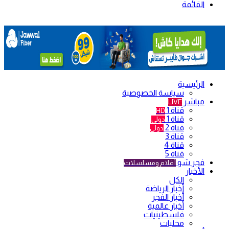
القائمة
الرئيسية
سياسة الخصوصية
مباشر
LIVE
قناة 1
HD
قناة 1
دولي
قناة 2
دولي
قناة 3
قناة 4
قناة 5
فجر شو
أفلام ومسلسلات
الأخبار
الكل
أخبار الرياضة
أخبار الفجر
أخبار عالمية
فلسطينيات
محليات