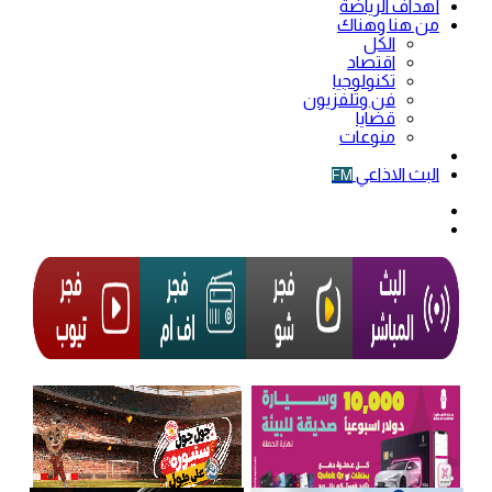
أهداف الرياضة
من هنا وهناك
الكل
اقتصاد
تكنولوجيا
فن وتلفزيون
قضايا
منوعات
فيديو
البث الاذاعي
FM
الوضع
المظلم