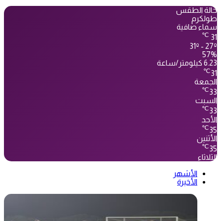
حالة الطقس
طولكرم
سماء صافية
℃
31
31º - 27º
57%
6.23 كيلومتر/ساعة
℃
31
الجمعة
℃
33
السبت
℃
33
الأحد
℃
35
الأثنين
℃
35
الثلاثاء
الأشهر
الأخيرة