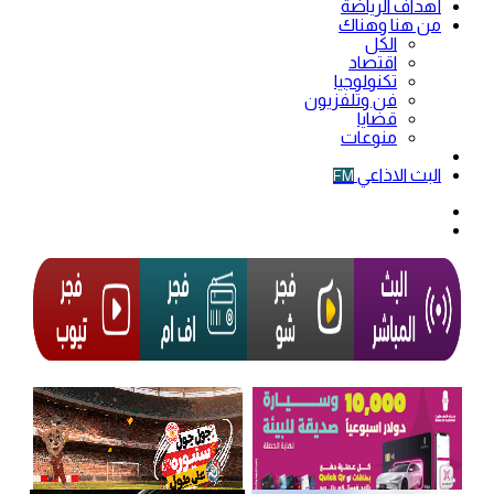
أهداف الرياضة
من هنا وهناك
الكل
اقتصاد
تكنولوجيا
فن وتلفزيون
قضايا
منوعات
فيديو
البث الاذاعي
FM
الوضع
المظلم