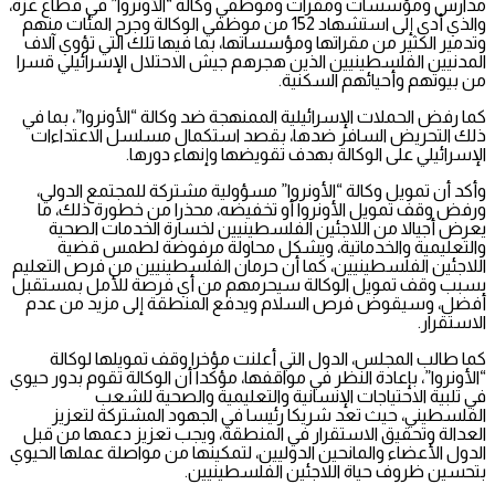
مدارس ومؤسسات ومقرات وموظفي وكالة “الأونروا” في قطاع غزة،
والذي أدى إلى استشهاد 152 من موظفي الوكالة وجرح المئات منهم
وتدمير الكثير من مقراتها ومؤسساتها، بما فيها تلك التي تؤوي آلاف
المدنيين الفلسطينيين الذين هجرهم جيش الاحتلال الإسرائيلي قسرا
من بيوتهم وأحيائهم السكنية.
كما رفض الحملات الإسرائيلية الممنهجة ضد وكالة “الأونروا”، بما في
ذلك التحريض السافر ضدها، بقصد استكمال مسلسل الاعتداءات
الإسرائيلي على الوكالة بهدف تقويضها وإنهاء دورها.
وأكد أن تمويل وكالة “الأونروا” مسؤولية مشتركة للمجتمع الدولي،
ورفض وقف تمويل الأونروا أو تخفيضه، محذرا من خطورة ذلك، ما
يعرض أجيالا من اللاجئين الفلسطينيين لخسارة الخدمات الصحية
والتعليمية والخدماتية، ويشكل محاولة مرفوضة لطمس قضية
اللاجئين الفلسطينيين، كما أن حرمان الفلسطينيين من فرص التعليم
بسبب وقف تمويل الوكالة سيحرمهم من أي فرصة للأمل بمستقبل
أفضل، وسيقوض فرص السلام ويدفع المنطقة إلى مزيد من عدم
الاستقرار.
كما طالب المجلس، الدول التي أعلنت مؤخرا وقف تمويلها لوكالة
“الأونروا”، بإعادة النظر في مواقفها، مؤكدا أن الوكالة تقوم بدور حيوي
في تلبية الاحتياجات الإنسانية والتعليمية والصحية للشعب
الفلسطيني، حيث تعد شريكا رئيسا في الجهود المشتركة لتعزيز
العدالة وتحقيق الاستقرار في المنطقة، ويجب تعزيز دعمها من قبل
الدول الأعضاء والمانحين الدوليين، لتمكينها من مواصلة عملها الحيوي
بتحسين ظروف حياة اللاجئين الفلسطينيين.