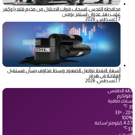
محافظة القدس: انسحاب قوات الاحتلال من مخيم قلنديا وكفر
عقب بعد عدوان استمر يومين
7 أغسطس، 2026
أسعار النفط تواصل الصعود وسط مخاوف بشأن مستقبل
الملاحة في هرمز
7 أغسطس، 2026
حالة الطقس
طولكرم
سماء صافية
℃
31
33º - 28º
100%
4.87 كيلومتر/ساعة
℃
33
السبت