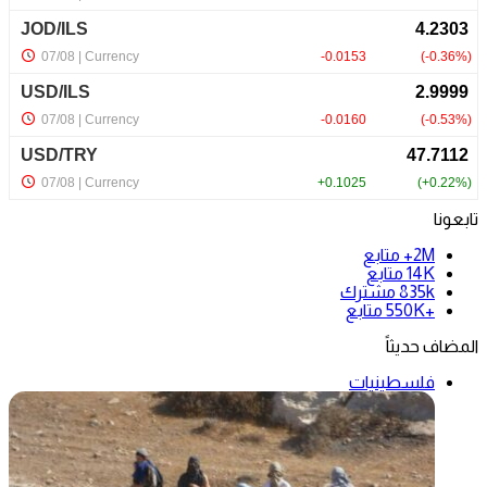
تابعونا
2M+
متابع
14K
متابع
835k
مشترك
+550K
متابع
المضاف حديثاً
فلسطينيات