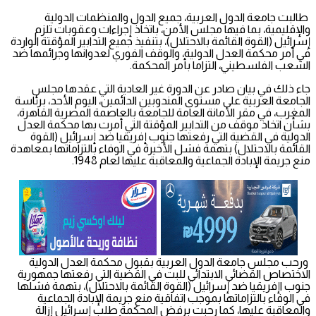
طالبت جامعة الدول العربية، جميع الدول والمنظمات الدولية
والإقليمية، بما فيها مجلس الأمن، باتخاذ إجراءات وعقوبات تلزم
إسرائيل (القوة القائمة بالاحتلال)، بتنفيذ جميع التدابير المؤقتة الواردة
في أمر محكمة العدل الدولية، والوقف الفوري لعدوانها وجرائمها ضد
الشعب الفلسطيني، التزاما بأمر المحكمة.
جاء ذلك في بيان صادر عن الدورة غير العادية التي عقدها مجلس
الجامعة العربية على مستوى المندوبين الدائمين، اليوم الأحد، برئاسة
المغرب، في مقر الأمانة العامة للجامعة بالعاصمة المصرية القاهرة،
بشأن اتخاذ موقف من التدابير المؤقتة التي أمرت بها محكمة العدل
الدولية في القضية التي رفعتها جنوب إفريقيا ضد إسرائيل (القوة
القائمة بالاحتلال) بتهمة فشل الأخيرة في الوفاء بالتزاماتها بمعاهدة
منع جريمة الإبادة الجماعية والمعاقبة عليها لعام 1948.
ورحب مجلس جامعة الدول العربية بقبول محكمة العدل الدولية
الاختصاص القضائي الابتدائي للبت في القضية التي رفعتها جمهورية
جنوب اإفريقيا ضد إسرائيل (القوة القائمة بالاحتلال)، بتهمة فشلها
في الوفاء بالتزاماتها بموجب اتفاقية منع جريمة الإبادة الجماعية
والمعاقبة عليها، كما رحبت برفض المحكمة طلب إسرائيل إزالة