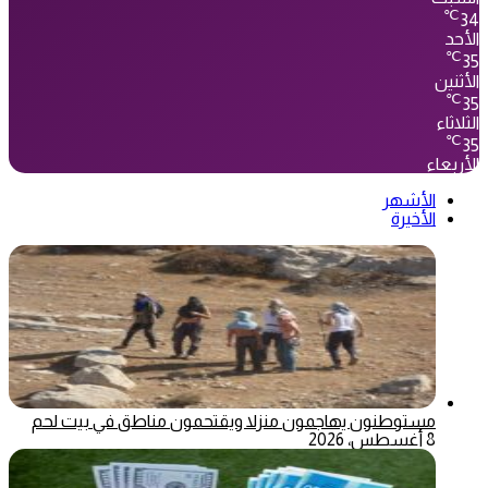
℃
34
الأحد
℃
35
الأثنين
℃
35
الثلاثاء
℃
35
الأربعاء
الأشهر
الأخيرة
مستوطنون يهاجمون منزلا ويقتحمون مناطق في بيت لحم
8 أغسطس، 2026