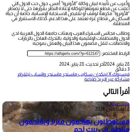
وأعرب عن تأييده لبيان وكالة “الأونروا” أمس، حول حث الدول التي
أعلنت عن قطع تمويلها للوكالة لإعادة النظر بقرارها، حتى لا تضطر
“الأونروا” مكرهة لوقف أو تقليص الاستجابة الإنسانية، خاصة أن حياة
السكان في قطاع غزة تعتمد على هذا الدعم، كذلك الاستقرار في
المنطقة.
وطالب مجالس السفراء العرب وبعثات جامعة الدول العربية لدى
الدول والمنظمات الإقليمية والدولية، بالتحرك العاجل بالزيارات
والاتصالات، لنقل مضمون هذا البيان والعمل بموجبه.
الرابط المختصر:
28 يناير، 2024
آخر تحديث: 28 يناير، 2024
3 دقائق
فيسبوك
‫X
لينكدإن
سكايب
ماسنجر
ماسنجر
واتساب
تيلقرام
مشاركة عبر البريد
طباعة
أقرأ التالي
فلسطينيات
8 أغسطس، 2026
مستوطنون يهاجمون منزلا ويقتحمون
مناطق في بيت لحم