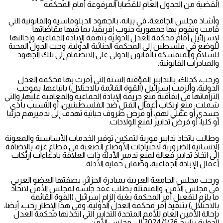
القضية من الجدول العام للقضايا المرفوعة أمام المحكمة.
وأشاد مجلس الجامعة، في بيانه، بالجهود الدبلوماسية والقانونية التي
قامت وتقوم بها جمهورية جنوب إفريقيا، بما فيها مقاضاتها
لإسرائيل أمام محكمة العدل الدولية بتهمة الإبادة الجماعية، وإحالتها
للوضع في فلسطين إلى المحكمة الجنائية الدولية، وحث الدول المحبة
للسلام والمتمسكة بالقانون الدولي على الانضمام إلى تلك الجهود
والمبادرات القانونية.
ورحب، كذلك، بالتدابير المؤقتة الستة التي أمرت بها محكمة العدل
الدولية، وألزمت إسرائيل (القوة القائمة بالاحتلال) باتباعها، بموجب
التزاماتها في اتفاقية منع جريمة الإبادة الجماعية والمعاقبة عليها، والتي
شملت: منع ارتكاب أعمال القتل ضد الفلسطينيين، أو التسبب بأذى
جسدي أو عقلي لهم، أو فرض ظروف حياتية تهدف إلى تدميرهم جزئيا
أو كليا، أو فرض تدابير لمنع الولادات.
وطالب باتخاذ تدابير فورية لتمكين توفير الخدمات الأساسية والمعونة
الإنسانية الضرورية لاحتياجات الأوضاع الصعبة في قطاع غزة، بالإضافة
إلى اتخاذ تدابير فعالة لمنع تدمير الأدلة ذات العلاقة بادعاءات ارتكاب
أعمال الإبادة الجماعية، وضمان حماية الأدلة.
ورحب مجلس الجامعة العربية بمبادرة الجزائر، بصفتها العضو العربي
في مجلس الأمن، والمتمثلة بطلب عقد جلسة لمجلس الأمن لاتخاذ
ما يلزم لتفعيل أمر المحكمة بغية إلزام إسرائيل (القوة القائمة
بالاحتلال) بتنفيذ أمر محكمة العدل الدولية، وفي هذا الإطار رحب، أيضا،
بإحالة الأمين العام للأمم المتحدة التدابير التي اتخذتها محكمة العدل
الدولية بتاريخ 2024/1/26 إلى مجلس الأمن.