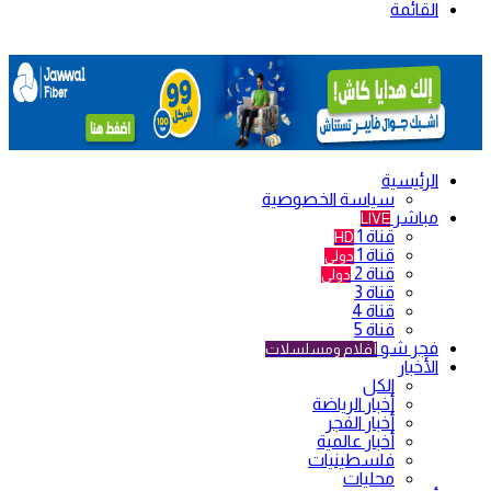
القائمة
الرئيسية
سياسة الخصوصية
مباشر
LIVE
قناة 1
HD
قناة 1
دولي
قناة 2
دولي
قناة 3
قناة 4
قناة 5
فجر شو
أفلام ومسلسلات
الأخبار
الكل
أخبار الرياضة
أخبار الفجر
أخبار عالمية
فلسطينيات
محليات