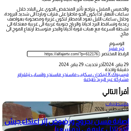
والخميس المقبل، يتراجع تأثير المنخفض الجوي على البلاد خلال
ساعات النهار، لذا يكون الجو ماطرا على فترات وبارداً الى شديد البرودة،
وخلال ساعات الليل تعود الامطار لتكون غزيرة ومصحوبة بعواصف
رعدية وتساقط البرد احيانا، والرياح جنوبية غربية الى غربية معتدلة الى
نشطة السرعة مع هبات قوية أحيانا والبحر متوسط ارتفاع الموج الى
مائج.
الوسوم
خبر مميز
الرابط المختصر:
29 يناير، 2024
آخر تحديث: 29 يناير، 2024
دقيقة واحدة
فيسبوك
‫X
لينكدإن
سكايب
ماسنجر
ماسنجر
واتساب
تيلقرام
مشاركة عبر البريد
طباعة
أقرأ التالي
فلسطينيات
6 أغسطس، 2026
إصابة مسن بجروح ورضوض إثر اعتداء جيش
الاحتلال عليه في ترمسعيا