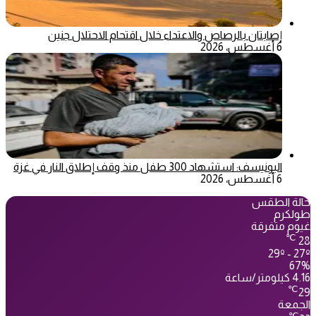
إصابتان بالرصاص والاعتداء خلال اقتحام الاحتلال جنين
6 أغسطس، 2026
اليونيسف: استشهاد 300 طفل منذ وقف إطلاق النار في غزة
6 أغسطس، 2026
حالة الطقس
طولكرم
غيوم متفرقة
℃
28
29º - 27º
67%
4.16 كيلومتر/ساعة
℃
29
الجمعة
℃