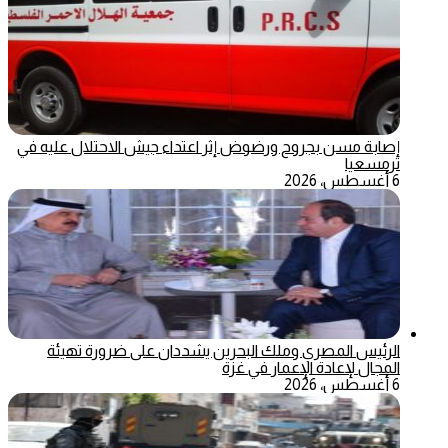
إصابة مسن بجروح ورضوض إثر اعتداء جيش الاحتلال عليه في
ترمسعيا
6 أغسطس، 2026
الرئيس المصري وملك البحرين يشددان على ضرورة تهيئة
المجال لإعادة الإعمار في غزة
6 أغسطس، 2026