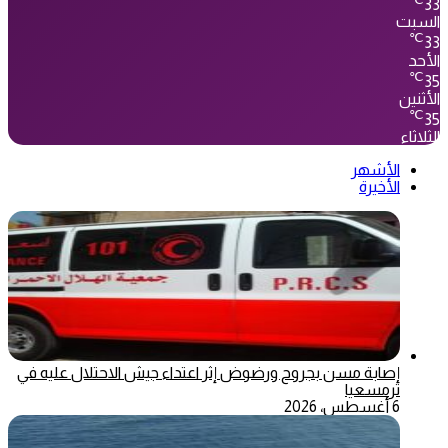
33
السبت
℃
33
الأحد
℃
35
الأثنين
℃
35
الثلاثاء
الأشهر
الأخيرة
إصابة مسن بجروح ورضوض إثر اعتداء جيش الاحتلال عليه في
ترمسعيا
6 أغسطس، 2026