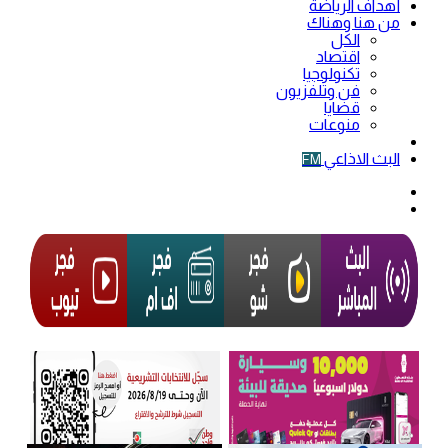
أهداف الرياضة
من هنا وهناك
الكل
اقتصاد
تكنولوجيا
فن وتلفزيون
قضايا
منوعات
فيديو
البث الاذاعي
FM
الوضع
المظلم