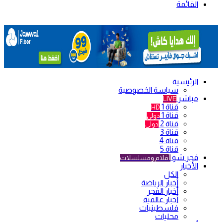
القائمة
الرئيسية
سياسة الخصوصية
مباشر
LIVE
قناة 1
HD
قناة 1
دولي
قناة 2
دولي
قناة 3
قناة 4
قناة 5
فجر شو
أفلام ومسلسلات
الأخبار
الكل
أخبار الرياضة
أخبار الفجر
أخبار عالمية
فلسطينيات
محليات