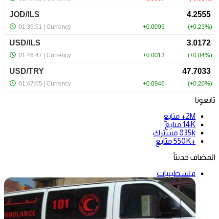
تابعونا
2M+
متابع
14K
متابع
835k
مشترك
+550K
متابع
المضاف حديثاً
فلسطينيات