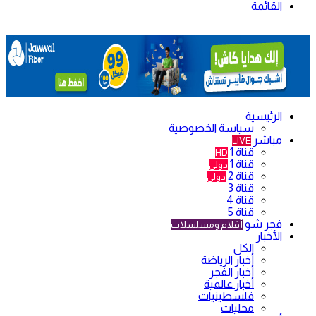
القائمة
الرئيسية
سياسة الخصوصية
مباشر
LIVE
قناة 1
HD
قناة 1
دولي
قناة 2
دولي
قناة 3
قناة 4
قناة 5
فجر شو
أفلام ومسلسلات
الأخبار
الكل
أخبار الرياضة
أخبار الفجر
أخبار عالمية
فلسطينيات
محليات