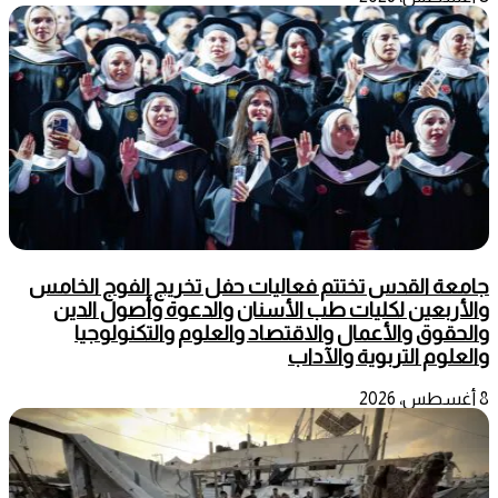
جامعة القدس تختتم فعاليات حفل تخريج الفوج الخامس
والأربعين لكليات طب الأسنان والدعوة وأصول الدين
والحقوق والأعمال والاقتصاد والعلوم والتكنولوجيا
والعلوم التربوية والآداب
8 أغسطس، 2026