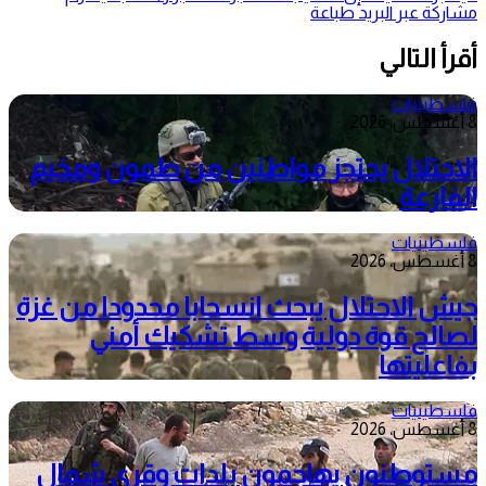
مشاركة عبر البريد
طباعة
أقرأ التالي
فلسطينيات
8 أغسطس، 2026
الاحتلال يحتجز مواطنين من طمون ومخيم
الفارعة
فلسطينيات
8 أغسطس، 2026
جيش الاحتلال يبحث انسحابا محدودا من غزة
لصالح قوة دولية وسط تشكيك أمني
بفاعليتها
فلسطينيات
8 أغسطس، 2026
مستوطنون يهاجمون بلدات وقرى شمال