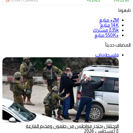
تابعونا
2M+
متابع
14K
متابع
835k
مشترك
+550K
متابع
المضاف حديثاً
فلسطينيات
الاحتلال يحتجز مواطنين من طمون ومخيم الفارعة
8 أغسطس، 2026