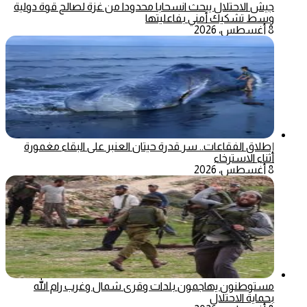
جيش الاحتلال يبحث انسحابا محدودا من غزة لصالح قوة دولية
وسط تشكيك أمني بفاعليتها
8 أغسطس، 2026
إطلاق الفقاعات.. سر قدرة حيتان العنبر على البقاء مغمورة
أثناء الاسترخاء
8 أغسطس، 2026
مستوطنون يهاجمون بلدات وقرى شمال وغرب رام الله
بحماية الاحتلال