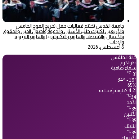
جامعة القدس تختتم فعاليات حفل تخريج الفوج الخامس
والأربعين لكليات طب الأسنان والدعوة وأصول الدين والحقوق
والأعمال والاقتصاد والعلوم والتكنولوجيا والعلوم التربوية
والآداب
8 أغسطس، 2026
حالة الطقس
طولكرم
سماء صافية
℃
31
34º - 28º
65%
4.21 كيلومتر/ساعة
℃
34
الأحد
℃
35
الأثنين
℃
35
الثلاثاء
℃
35
الأربعاء