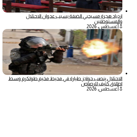
ازدياد هجرة مسيحيي الضفة بسبب عدوان الاحتلال
والمستوطنين
8 أغسطس، 2026
الاحتلال ينصب حواجز طيارة في محيط مخيم طولكرم وسط
اطلاق كثيف للرصاص
8 أغسطس، 2026
‫X
تيلقرام
ماسنجر
ماسنجر
واتساب
فيسبوك