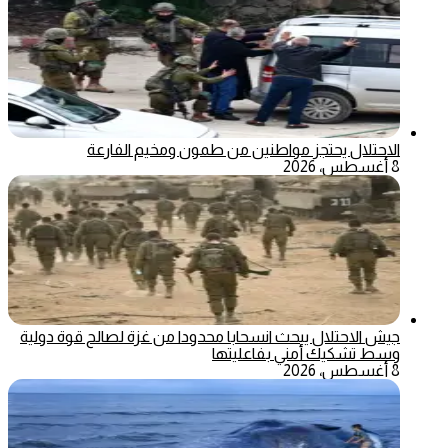
الاحتلال يحتجز مواطنين من طمون ومخيم الفارعة
8 أغسطس، 2026
جيش الاحتلال يبحث انسحابا محدودا من غزة لصالح قوة دولية
وسط تشكيك أمني بفاعليتها
8 أغسطس، 2026