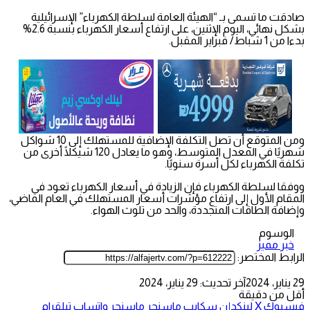
صادقت ما تسمى بـ “الهيئة العامة لسلطة الكهرباء” الإسرائيلية
بشكل نهائي، اليوم الإثنين، على ارتفاع أسعار الكهرباء بنسبة 2.6%
بدءا من 1 شباط/ فبراير المقبل.
ومن المتوقع أن تصل التكلفة الإضافية للمستهلك إلى 10 شواكل
شهريًا في المعدل المتوسط، وهو ما يعادل 120 شيكلًا أخرى من
تكلفة الكهرباء لكل أسرة سنويًا.
ووفقا لسلطة الكهرباء فإن الزيادة في أسعار الكهرباء تعود في
المقام الأول إلى ارتفاع مؤشرات أسعار المستهلك في العام الماضي،
وإضافة الطاقات المتجددة، والحد من تلوث الهواء.
الوسوم
خبر مميز
الرابط المختصر:
29 يناير، 2024
آخر تحديث: 29 يناير، 2024
أقل من دقيقة
فيسبوك
‫X
لينكدإن
سكايب
ماسنجر
ماسنجر
واتساب
تيلقرام