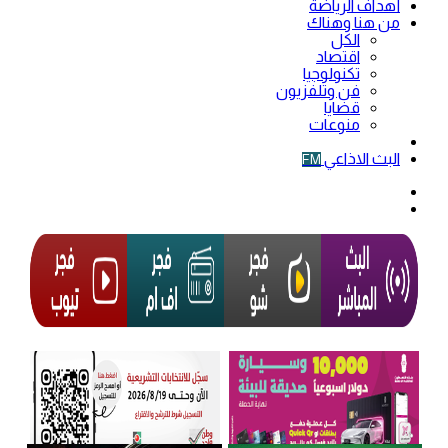
أهداف الرياضة
من هنا وهناك
الكل
اقتصاد
تكنولوجيا
فن وتلفزيون
قضايا
منوعات
فيديو
البث الاذاعي
FM
الوضع
المظلم