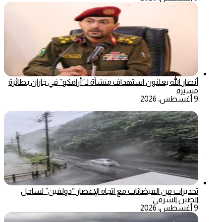
أنصار الله يعلنون استهداف منشأة لـ”أرامكو” في جازان بطائرة
مسيرة
9 أغسطس، 2026
تحذيرات من الفيضانات مع اتجاه الإعصار “دولفين” لساحل
الصين الشرقي
9 أغسطس، 2026