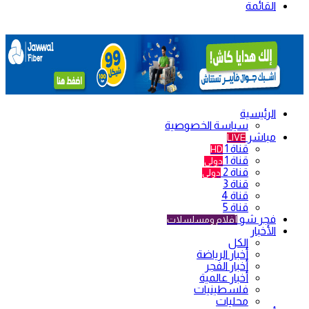
القائمة
الرئيسية
سياسة الخصوصية
مباشر
LIVE
قناة 1
HD
قناة 1
دولي
قناة 2
دولي
قناة 3
قناة 4
قناة 5
فجر شو
أفلام ومسلسلات
الأخبار
الكل
أخبار الرياضة
أخبار الفجر
أخبار عالمية
فلسطينيات
محليات