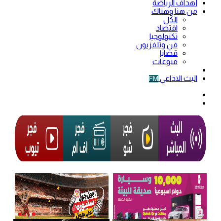
أهداف الرياضة
من هنا وهناك
الكل
اقتصاد
تكنولوجيا
فن وتلفزيون
قضايا
منوعات
فيديو
البث الاذاعي
FM
الوضع
المظلم