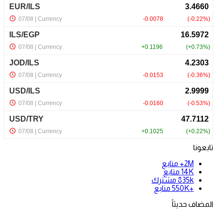
تابعونا
2M+
متابع
14K
متابع
835k
مشترك
+550K
متابع
المضاف حديثاً