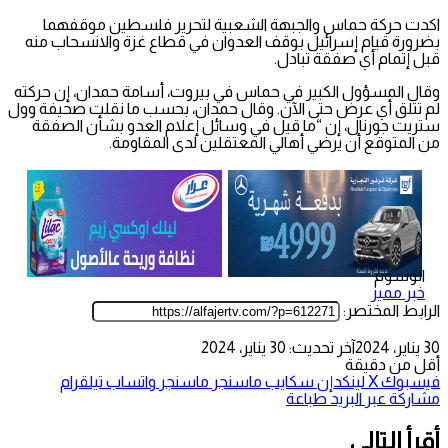
اكدت حركة حماس والجبهة الشعبية لتحرير فلسطين موقفهما
بضرورة قيام إسرائيل بوقف العدوان في قطاع غزة والانسحاب منه
قبل إتمام أي صفقة تبادل.
وقال المسؤول الكبير في حماس في بيروت، أسامة حمدان، إن حركته
لم تتلق أي عرض حتى الآن. وقال حمدان، بحسب ما نقلت صحيفة وول
ستريت جورنال، إن “ما قيل في وسائل إعلام العدو بشأن الصفقة
من المتوقع أن يرضي أهالي المعتقلين لدى المقاومة.
الوسوم
خبر مميز
الرابط المختصر:
30 يناير، 2024
آخر تحديث: 30 يناير، 2024
أقل من دقيقة
فيسبوك
‫X
لينكدإن
سكايب
ماسنجر
ماسنجر
واتساب
تيلقرام
مشاركة عبر البريد
طباعة
أقرأ التالي