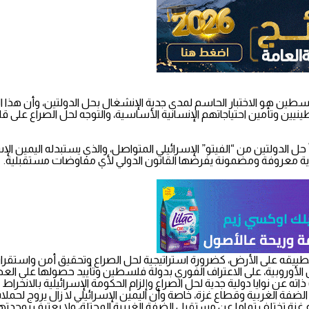
ة فلسطين هو الاختبار الحاسم لمدى جدية الإنشغال بحل الدولتين، وأن هذا
يين وتأمين احتياجاتهم الإنسانية الأساسية، والتوجه لحل الصراع على ق
 مبدأ حل الدولتين من “الفيتو” الإسرائيلي المتواصل، والذي يستبدله اليمي
 نهاية معروفة ومضمونة يفرضها القانون الدولي لأي مفاوضات مستقبلية.
 وتطبيقه على الأرض، كضرورة استراتيجية لحل الصراع وتحقيق أمن واستقرا
 الأوروبية، على الاعتراف الفوري بدولة فلسطين وتأييد حصولها على الع
اته عن نوايا دولية جدية لحل الصراع وإلزام الحكومة الإسرائيلية بالانخ
ضفة الغربية وقطاع غزة، خاصة وأن اليمين الإسرائيلي لا زال يروج لح
 تختلف تماما عن مستقبل الضفة الغربية المحتلة، ولا يعترف بوحدتهما