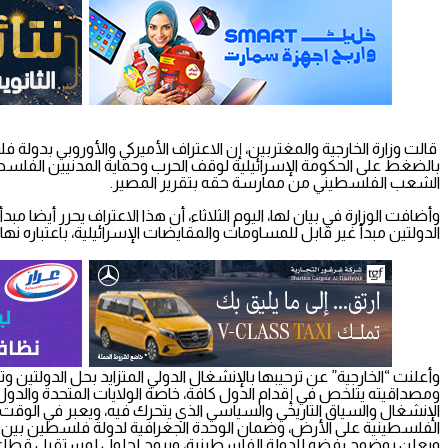
قالت وزارة الخارجية والمغتربين، إن الاعتراف الأميركي والأوروبي بدول
بالضغط على الحكومة الإسرائيلية لوقف الحرب وحماية المدنيين الفلسطين
الشعب الفلسطيني من ممارسة حقه بتقرير المصير.
وأضافت الوزارة في بيان لها، اليوم الثلاثاء، أن هذا الاعتراف يحرر أيضا
الدولتين مبدأ غير قابل للمساومات والمقايضات الإسرائيلية، باعتباره
وأعلنت “الخارجية” عن ترحيبها بالإنشغال الدولي المتزايد بحل الدولتين
ومصداقيته يتلخص في إقدام الدول كافة، خاصة الولايات المتحدة والدول
الإنشغال والسياق التاريخي والسياسي الذي يتحرك فيه، ويعبر في الوقت ذ
الفلسطينية على الأرض، وضمان الوحدة الجغرافية لدولة فلسطين بين ال
ويعلن بوضوح رفضه للدولة الفلسطينية، ويروج لحلول لمستقبل قطاع غزة