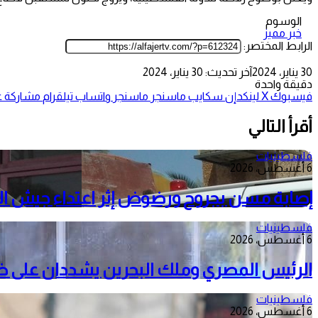
الوسوم
خبر مميز
الرابط المختصر:
30 يناير، 2024
آخر تحديث: 30 يناير، 2024
دقيقة واحدة
فيسبوك
‫X
لينكدإن
سكايب
ماسنجر
ماسنجر
واتساب
تيلقرام
مشاركة عب
أقرأ التالي
فلسطينيات
6 أغسطس، 2026
إصابة مسن بجروح ورضوض إثر اعتداء جيش الا
فلسطينيات
6 أغسطس، 2026
الرئيس المصري وملك البحرين يشددان على ضرور
فلسطينيات
6 أغسطس، 2026