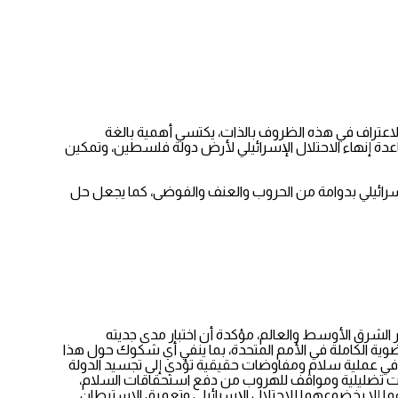
 الاعتراف في هذه الظروف بالذات، يكتسي أهمية بالغة
اعدة إنهاء الاحتلال الإسرائيلي لأرض دولة فلسطين، وتمكين
ن الإسرائيلي بدوامة من الحروب والعنف والفوضى، كما يجعل حل
ر الشرق الأوسط والعالم، مؤكدة أن اختبار مدى جديته
ضوية الكاملة في الأمم المتحدة، بما ينفي أي شكوك حول هذا
راط في عملية سلام ومفاوضات حقيقية تؤدي إلى تجسيد الدولة
ملات تضليلية ومواقف للهروب من دفع استحقاقات السلام،
 إلا بخضوعهما للاحتلال الإسرائيلي وتعميق الاستيطان.