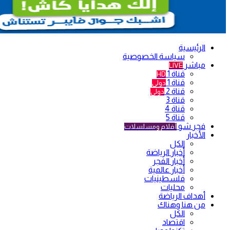
الرئيسية
سياسة الخصوصية
مباشر
LIVE
قناة 1
HD
قناة 1
دولي
قناة 2
دولي
قناة 3
قناة 4
قناة 5
فجر شو
أفلام ومسلسلات
الأخبار
الكل
أخبار الرياضة
أخبار الفجر
أخبار عالمية
فلسطينيات
محليات
أهداف الرياضة
من هنا وهناك
الكل
اقتصاد