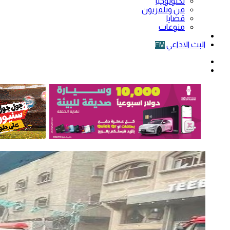
تكنولوجيا
فن وتلفزيون
قضايا
منوعات
فيديو
البث الاذاعي
FM
الوضع
المظلم