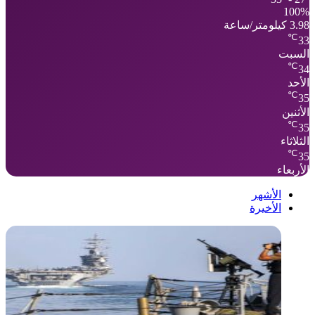
100%
3.98 كيلومتر/ساعة
℃
33
السبت
℃
34
الأحد
℃
35
الأثنين
℃
35
الثلاثاء
℃
35
الأربعاء
الأشهر
الأخيرة