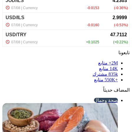
تابعونا
2M+
متابع
14K
متابع
835k
مشترك
+550K
متابع
المضاف حديثاً
صحة وجمال