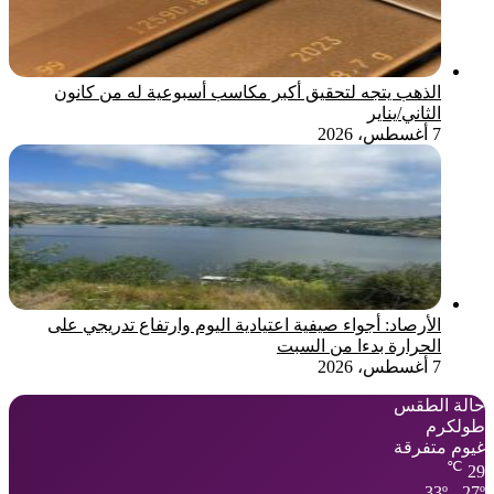
الذهب يتجه لتحقيق أكبر مكاسب أسبوعية له من كانون
الثاني/يناير
7 أغسطس، 2026
الأرصاد: أجواء صيفية اعتيادية اليوم وارتفاع تدريجي على
الحرارة بدءا من السبت
7 أغسطس، 2026
حالة الطقس
طولكرم
غيوم متفرقة
℃
29
33º - 27º