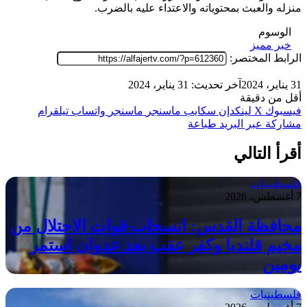
منزله والعبث بمحتوياته والاعتداء عليه بالضرب.
الوسوم
خبر مميز
الرابط المختصر:
31 يناير، 2024
آخر تحديث: 31 يناير، 2024
أقل من دقيقة
فيسبوك
‫X
لينكدإن
سكايب
ماسنجر
ماسنجر
واتساب
تيلقرام
مشاركة عبر البريد
طباعة
أقرأ التالي
فلسطينيات
7 أغسطس، 2026
محافظة القدس: انسحاب قوات الاحتلال من
مخيم قلنديا وكفر عقب بعد عدوان استمر
يومين
فلسطينيات