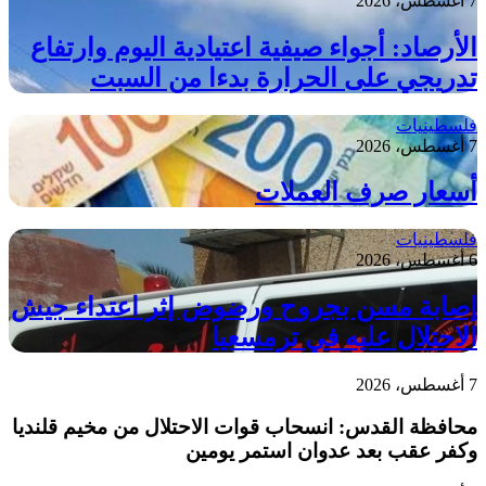
7 أغسطس، 2026
الأرصاد: أجواء صيفية اعتيادية اليوم وارتفاع
تدريجي على الحرارة بدءا من السبت
فلسطينيات
7 أغسطس، 2026
أسعار صرف العملات
فلسطينيات
6 أغسطس، 2026
إصابة مسن بجروح ورضوض إثر اعتداء جيش
الاحتلال عليه في ترمسعيا
7 أغسطس، 2026
محافظة القدس: انسحاب قوات الاحتلال من مخيم قلنديا
وكفر عقب بعد عدوان استمر يومين