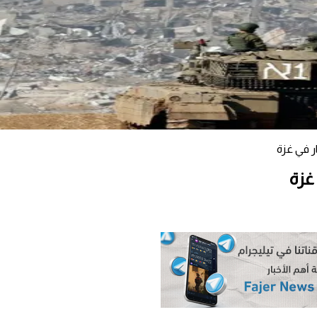
ر في غزة
غزة