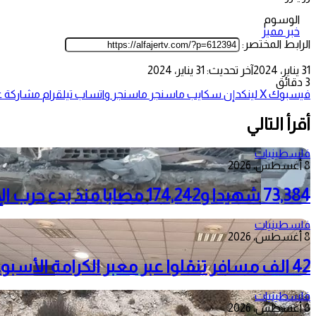
الوسوم
خبر مميز
الرابط المختصر:
31 يناير، 2024
آخر تحديث: 31 يناير، 2024
3 دقائق
فيسبوك
‫X
لينكدإن
سكايب
ماسنجر
ماسنجر
واتساب
تيلقرام
مشاركة عب
أقرأ التالي
فلسطينيات
8 أغسطس، 2026
73,384 شهيدا و174,242 مصابا منذ بدء حرب الإبادة على قطاع غزة
فلسطينيات
8 أغسطس، 2026
42 الف مسافر تنقلوا عبر معبر الكرامة الأسبوع الماضي
فلسطينيات
8 أغسطس، 2026