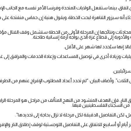
ق، بينما ستفعل الولايات المتحدة وفرنسا الأمر نفسه مع الجانب الإس
اء أنه سيزور القاهرة لبحث الخطة، ويقول هنية إن حماس منفتحة على جم
ادثات ونتائجها إن المرحلة الأولى من الخطة ستشمل وقف القتال مؤقتاً
لأدوية إلى قطاع غزة الذي يواجه أزمة إنسانية طاحنة.
الا إنها سيُحدد لها شهر على الأقل.
يليات وزيادة أخرى في توصيل المساعدات وإعادة الخدمات والمرافق إلى غزة
رائيليين.
ل الثلاث”. وأضاف البيان: “لم تحدد أعداد المطلوب الإفراج عنهم من الط
 النار، فإن الهدف المنشود من النهج المتألف من مراحل هو المرحلة ا
 من السجناء الفلسطينيين فيها.
كن التفاصيل الدقيقة لكل مرحلة لا تزال بحاجة إلى تحديدها”.
م أو أسابيع للاتفاق على التفاصيل اللوجستية لوقف إطلاق النار والإفر