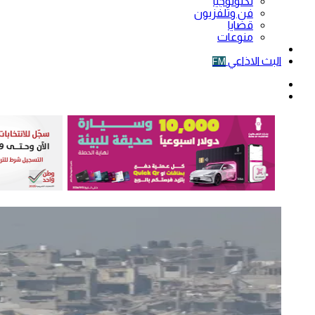
تكنولوجيا
فن وتلفزيون
قضايا
منوعات
فيديو
البث الاذاعي
FM
الوضع
المظلم