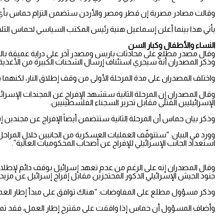
وقالت مصادر مصرية إن قطر ومصر والأردن ستضمن التزام حماس بأي اتفا
يأتي هذا بينما أعلن إسماعيل هنية رئيس المكتب السياسي لحماس الثلاث
النساء والأطفال وكبار السن
وقال مصدر مطلع على محادثات باريس ومصدر آخر على دراية عميقة بالمح
وذكر المصدران أنه سيجري استئناف إرسال الشحنات الكبيرة من الأغذية وا
واختلف المصدران على مدة المرحلة الأولى من وقف إطلاق النار، لكنهما ق
وقال المصدران إن المرحلة الثانية ستشهد الإفراج عن المجندات الإسرائ
الإسرائيليين القتلى مقابل تحرير السجناء الفلسطينيين.
وذكر بيان حماس أن المرحلة الثانية ستتضمن أيضاً الإفراج عن مجندين إس
وورد في البيان: “ستتوقّف العمليات العسكرية من الجانبين خلال المراح
استعداد الجانب الإسرائيلي للإفراج عن أصحاب المحكوميات العالية”.
وقال المصدران إنه على الرغم من عدم تعهد إسرائيل بوقف دائم لإطلاق
جنود الجيش الإسرائيلي الذكور المحتجزين مقابل إفراج إسرائيل عن مزيد
وذكر مسؤول مطلع على المفاوضات: “هناك توافق على مبدأ إطار العمل، ل
وأضاف المسؤول أن حماس إذا وافقت على مقترح إطار العمل، فقد تمر أيا