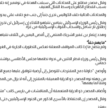
وقال مصدر مطلع على المحادثات التي سبقت الهدنة في نوفمبر إنه خلا
بسبب انقطاع الكهرباء وسط القتال العنيف.
والمحادثات الحالية خلف الكواليس تجري جنباً إلى جنب مع خلاف علني يبد
وقال رئيس الوزراء الإسرائيلي بنيامين نتنياهو الثلاثاء إن إسرائيل لن
إطلاق نار شامل وانسحاب القوات الإسرائيلية من غزة.
وهدد إيتمار بن غفير الشريك المنتمي إلى أقصى اليمين في ائتلاف نتني
“ما يهم حقاً”
ولم يتضح ما إذا كانت المواقف المعلنة تعكس التطورات الجارية في الغر
وقال رئيس وزراء قطر الاثنين في ندوة نظمها مجلس الأطلسي بواشنطن ع
حماس.
وأوضح: “حاولنا دمج المقترحات للتوصل إلى أرضية تتوافق عليها جميع ال
من جهته نوه المصدر ذو الدراية العميقة بالمقترح إلى أنه لا يزال من ال
وفقاً لما يهمها”.
وأضاف المصدر ذو الدراية المتعمقة أن المناقشات في باريس كانت “مثم
وقال المصدر إن الاحتفاظ بالأسرى الذكور من الجنود الإسرائيليين حتى 
رويترز