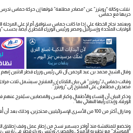
نقلت وكالة “رويترز” عن “مصادر مطلعة” قولها إن حركة حماس تدرس خطة
حربها مع حماس.
ويعتمد نجاح الخطة على إذا ما كانت حماس ستوافق أم لا على المرحلة 
الولايات المتحدة وإسرائيل ومصر ورئيس الوزراء القطري أيضاً، بحسب “رو
وقال الشيخ محمد بن عبد الرحمن آل ثاني رئيس وزراء قطر الاثنين إنهم ل
وقالت حماس لـ”رويترز” في بيان الثلاثاء إن المقترح سيشمل ثلاث مرا
مصدران مطلعان على المقترح إلى “رويترز”.
وذكر البيان أن النساء والأطفال وكبار السن والمصابين سيُفرج عنهم 
الورقة، وإبداء رأيها النهائي بها”.
وما زال أكثر من 100 من الأسرى الإسرائيليين محتجزين، وذلك بعد أن أُفرج عن عدد مماثل في هدنة سابقة في نوفمبر تضمنت الإفراج عن العشرات من الفلسطينيين.
وتخضع للمناقشة منذ أواخر ديسمبر نسخ من إطار عمل وقف إطلاق النار ال
“الموساد” مع نظيريه الأميركي والمصري ورئيس وزراء قطر في باريس يو