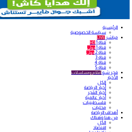
الرئيسية
سياسة الخصوصية
مباشر
LIVE
قناة 1
HD
قناة 1
دولي
قناة 2
دولي
قناة 3
قناة 4
قناة 5
فجر شو
أفلام ومسلسلات
الأخبار
الكل
أخبار الرياضة
أخبار الفجر
أخبار عالمية
فلسطينيات
محليات
أهداف الرياضة
من هنا وهناك
الكل
اقتصاد